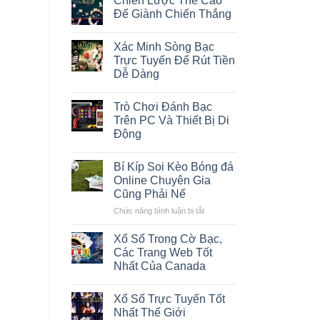
Chiến Lược Thẻ Cào
Chọi
Chinh
Để Giành Chiến Thắng
Bất
Phục
Bại
Mọi
Cho
Xác Minh Sòng Bạc
Mức
đấu
Trực Tuyến Để Rút Tiền
Cược
Trường
Dễ Dàng
6623
Trò Chơi Đánh Bạc
Trên PC Và Thiết Bị Di
Động
Bí Kíp Soi Kèo Bóng đá
Online Chuyên Gia
Cũng Phải Nể
ở
Chức năng bình luận bị tắt
Bí
Kíp
Xổ Số Trong Cờ Bạc,
Soi
Các Trang Web Tốt
Kèo
Nhất Của Canada
Bóng
đá
Online
Xổ Số Trực Tuyến Tốt
Chuyên
Nhất Thế Giới
Gia