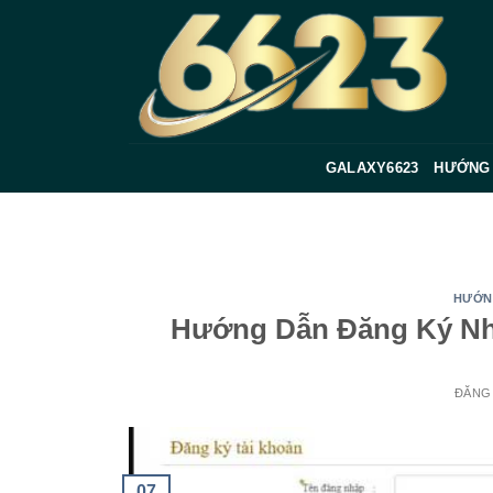
Bỏ
qua
nội
dung
GALAXY6623
HƯỚNG
HƯỚN
Hướng Dẫn Đăng Ký Nh
ĐĂNG
07