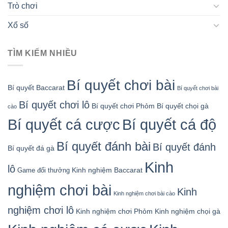
Trò chơi
Xổ số
TÌM KIẾM NHIỀU
Bí quyết chơi bài
Bí quyết Baccarat
Bí quyết chơi bài
Bí quyết chơi lô
Bí quyết chơi Phỏm
Bí quyết chọi gà
cào
Bí quyết cá cược
Bí quyết cá độ
Bí quyết đánh bài
Bí quyết đánh
Bí quyết đá gà
Kinh
lô
Kinh nghiệm Baccarat
Game đổi thưởng
nghiệm chơi bài
Kinh
Kinh nghiệm chơi bài cào
nghiệm chơi lô
Kinh nghiệm chơi Phỏm
Kinh nghiệm chọi gà