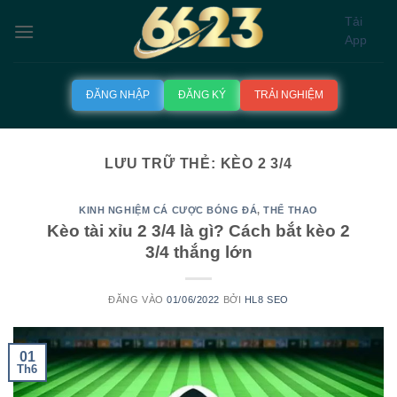
Bỏ
Tải
qua
App
nội
dung
ĐĂNG NHẬP
ĐĂNG KÝ
TRẢI NGHIỆM
LƯU TRỮ THẺ:
KÈO 2 3/4
KINH NGHIỆM CÁ CƯỢC BÓNG ĐÁ
,
THỂ THAO
Kèo tài xỉu 2 3/4 là gì? Cách bắt kèo 2
3/4 thắng lớn
ĐĂNG VÀO
01/06/2022
BỞI
HL8 SEO
01
Th6