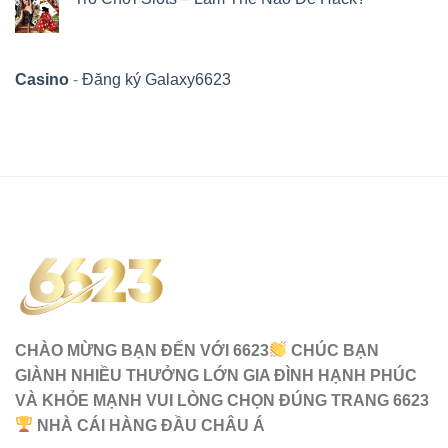
Casino
-
Đăng ký Galaxy6623
CHÀO MỪNG BẠN ĐẾN VỚI 6623
CHÚC BẠN
GIÀNH NHIỀU THƯỞNG LỚN GIA ĐÌNH HẠNH PHÚC
VÀ KHỎE MẠNH VUI LÒNG CHỌN ĐÚNG TRANG 6623
NHÀ CÁI HÀNG ĐẦU CHÂU Á