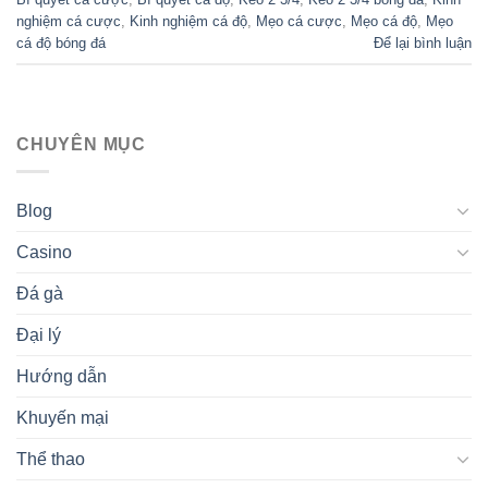
nghiệm cá cược
,
Kinh nghiệm cá độ
,
Mẹo cá cược
,
Mẹo cá độ
,
Mẹo
cá độ bóng đá
Để lại bình luận
CHUYÊN MỤC
Blog
Casino
Đá gà
Đại lý
Hướng dẫn
Khuyến mại
Thể thao