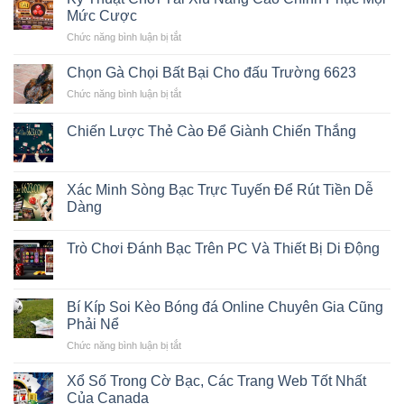
Mức Cược
ở
Chức năng bình luận bị tắt
Kỹ
Thuật
Chọn Gà Chọi Bất Bại Cho đấu Trường 6623
Chơi
ở
Chức năng bình luận bị tắt
Tài
Chọn
Xỉu
Gà
Nâng
Chiến Lược Thẻ Cào Để Giành Chiến Thắng
Chọi
Cao
Bất
Chinh
Bại
Phục
Cho
Xác Minh Sòng Bạc Trực Tuyến Để Rút Tiền Dễ
Mọi
đấu
Dàng
Mức
Trường
Cược
6623
Trò Chơi Đánh Bạc Trên PC Và Thiết Bị Di Động
Bí Kíp Soi Kèo Bóng đá Online Chuyên Gia Cũng
Phải Nể
ở
Chức năng bình luận bị tắt
Bí
Kíp
Xổ Số Trong Cờ Bạc, Các Trang Web Tốt Nhất
Soi
Của Canada