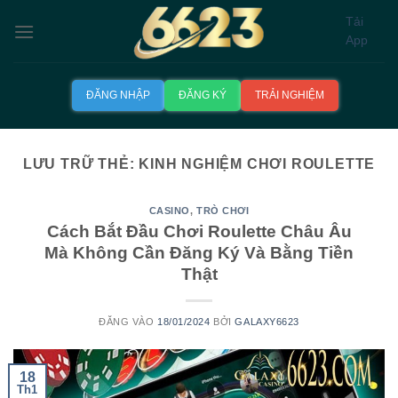
Bỏ
Tải
qua
App
nội
dung
ĐĂNG NHẬP
ĐĂNG KÝ
TRẢI NGHIỆM
LƯU TRỮ THẺ:
KINH NGHIỆM CHƠI ROULETTE
CASINO
,
TRÒ CHƠI
Cách Bắt Đầu Chơi Roulette Châu Âu
Mà Không Cần Đăng Ký Và Bằng Tiền
Thật
ĐĂNG VÀO
18/01/2024
BỞI
GALAXY6623
18
Th1