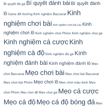
Bí quyết đánh bài
Bí quyết đánh
Bí quyết đá gà
Kinh
lô
Kinh nghiệm Baccarat
Game đổi thưởng
nghiệm chơi bài
Kinh
Kinh nghiệm chơi bài cào
nghiệm chơi lô
Kinh nghiệm chơi Phỏm
Kinh nghiệm chọi gà
Kinh nghiệm cá cược
Kinh
nghiệm cá độ
Kinh
Kinh nghiệm đá gà
nghiệm đánh bài
Kinh nghiệm đánh lô
Mẹo
Mẹo chơi bài
chơi Baccarat
Mẹo chơi bài Baccarat
Mẹo chơi lô
Mẹo chơi bài Phỏm
Mẹo chơi mậu binh
Mẹo
Mẹo cá cược
chơi Phỏm
Mẹo chọi gà
Mẹo chơi đề
Mẹo cá độ
Mẹo cá độ bóng đá
Mẹo