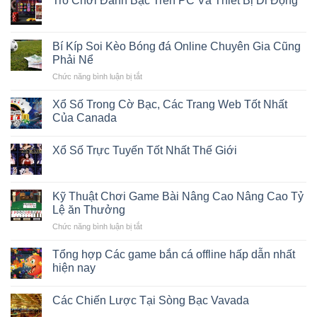
Trò Chơi Đánh Bạc Trên PC Và Thiết Bị Di Động
Bí Kíp Soi Kèo Bóng đá Online Chuyên Gia Cũng
Phải Nể
ở
Chức năng bình luận bị tắt
Bí
Kíp
Xổ Số Trong Cờ Bạc, Các Trang Web Tốt Nhất
Soi
Của Canada
Kèo
Bóng
đá
Xổ Số Trực Tuyến Tốt Nhất Thế Giới
Online
Chuyên
Gia
Kỹ Thuật Chơi Game Bài Nâng Cao Nâng Cao Tỷ
Cũng
Lệ ăn Thưởng
Phải
Nể
ở
Chức năng bình luận bị tắt
Kỹ
Thuật
Tổng hợp Các game bắn cá offline hấp dẫn nhất
Chơi
hiện nay
Game
Bài
Nâng
Các Chiến Lược Tại Sòng Bạc Vavada
Cao