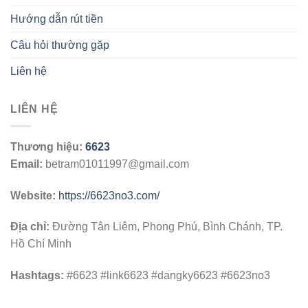
Hướng dẫn rút tiền
Câu hỏi thường gặp
Liên hệ
LIÊN HỆ
Thương hiệu:
6623
Email:
betram01011997@gmail.com
Website:
https://6623no3.com/
Địa chỉ:
Đường Tân Liêm, Phong Phú, Bình Chánh, TP.
Hồ Chí Minh
Hashtags:
#6623 #link6623 #dangky6623 #6623no3