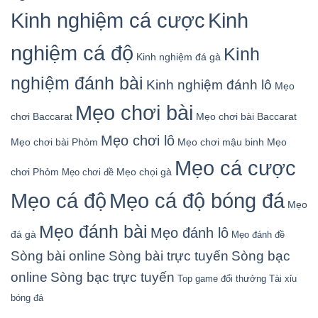
Kinh nghiệm cá cược
Kinh
nghiệm cá độ
Kinh
Kinh nghiệm đá gà
nghiệm đánh bài
Kinh nghiệm đánh lô
Mẹo
Mẹo chơi bài
chơi Baccarat
Mẹo chơi bài Baccarat
Mẹo chơi lô
Mẹo chơi bài Phỏm
Mẹo chơi mậu binh
Mẹo
Mẹo cá cược
chơi Phỏm
Mẹo chọi gà
Mẹo chơi đề
Mẹo cá độ
Mẹo cá độ bóng đá
Mẹo
Mẹo đánh bài
Mẹo đánh lô
đá gà
Mẹo đánh đề
Sòng bài online
Sòng bài trực tuyến
Sòng bạc
online
Sòng bạc trực tuyến
Top game đổi thưởng
Tài xỉu
bóng đá