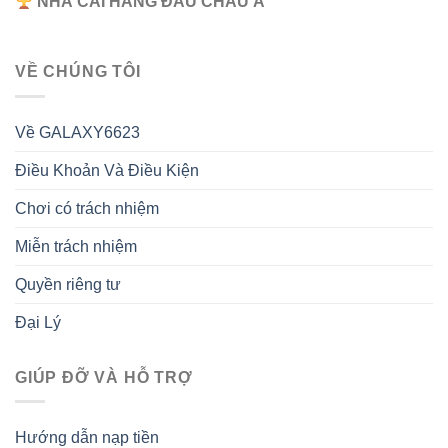
NHÀ CÁI HÀNG ĐẦU CHÂU Á
VỀ CHÚNG TÔI
Về GALAXY6623
Điều Khoản Và Điều Kiện
Chơi có trách nhiệm
Miễn trách nhiệm
Quyền riêng tư
Đại Lý
GIÚP ĐỠ VÀ HỖ TRỢ
Hướng dẫn nạp tiền