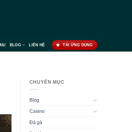
MẠI
BLOG
LIÊN HỆ
TẢI ỨNG DỤNG
CHUYÊN MỤC
Blog
Casino
Đá gà