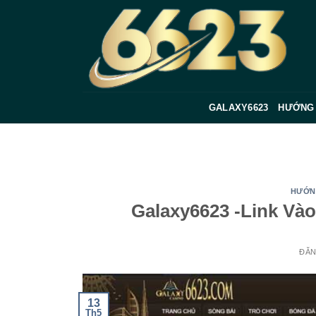
Bỏ
qua
nội
dung
GALAXY6623
HƯỚNG
HƯỚN
Galaxy6623 -Link Và
ĐĂ
13
Th5