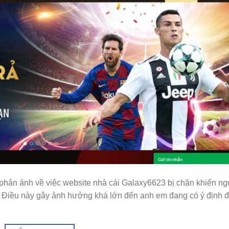
i phản ánh về việc website nhà cái Galaxy6623 bị chặn khiến n
. Điều này gây ảnh hưởng khá lớn đến anh em đang có ý định 