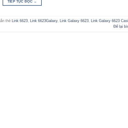
TIẾP TỤC ĐỌC
→
ắn thẻ
Link 6623
,
Link 6623Galaxy
,
Link Galaxy 6623
,
Link Galaxy 6623 Cas
Để lại bì