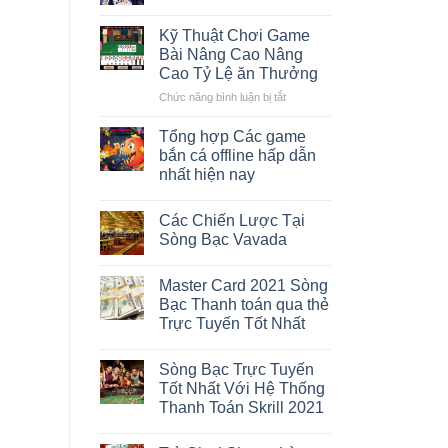
Cũng
Kỹ Thuật Chơi Game
Phải
Nể
Bài Nâng Cao Nâng
Cao Tỷ Lệ ăn Thưởng
ở
Chức năng bình luận bị tắt
Kỹ
Thuật
Tổng hợp Các game
Chơi
bắn cá offline hấp dẫn
Game
nhất hiện nay
Bài
Nâng
Cao
Các Chiến Lược Tại
Nâng
Sòng Bạc Vavada
Cao
Tỷ
Master Card 2021 Sòng
Lệ
ăn
Bạc Thanh toán qua thẻ
Thưởng
Trực Tuyến Tốt Nhất
Sòng Bạc Trực Tuyến
Tốt Nhất Với Hệ Thống
Thanh Toán Skrill 2021