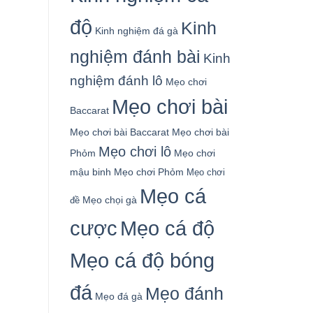
độ
Kinh
Kinh nghiệm đá gà
nghiệm đánh bài
Kinh
nghiệm đánh lô
Mẹo chơi
Mẹo chơi bài
Baccarat
Mẹo chơi bài Baccarat
Mẹo chơi bài
Mẹo chơi lô
Phỏm
Mẹo chơi
mậu binh
Mẹo chơi Phỏm
Mẹo chơi
Mẹo cá
Mẹo chọi gà
đề
Mẹo cá độ
cược
Mẹo cá độ bóng
đá
Mẹo đánh
Mẹo đá gà