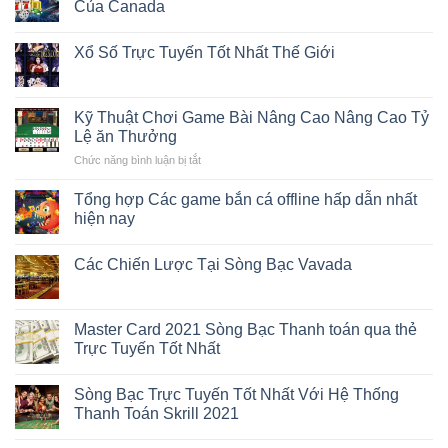
Của Canada
Kèo
Bóng
đá
Xổ Số Trực Tuyến Tốt Nhất Thế Giới
Online
Chuyên
Gia
Kỹ Thuật Chơi Game Bài Nâng Cao Nâng Cao Tỷ
Cũng
Lệ ăn Thưởng
Phải
Nể
ở
Chức năng bình luận bị tắt
Kỹ
Thuật
Tổng hợp Các game bắn cá offline hấp dẫn nhất
Chơi
hiện nay
Game
Bài
Nâng
Các Chiến Lược Tại Sòng Bạc Vavada
Cao
Nâng
Cao
Master Card 2021 Sòng Bạc Thanh toán qua thẻ
Tỷ
Trực Tuyến Tốt Nhất
Lệ
ăn
Thưởng
Sòng Bạc Trực Tuyến Tốt Nhất Với Hệ Thống
Thanh Toán Skrill 2021