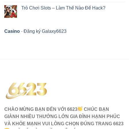
Trò Chơi Slots – Làm Thế Nào Để Hack?
Casino
-
Đăng ký Galaxy6623
CHÀO MỪNG BẠN ĐẾN VỚI 6623
CHÚC BẠN
GIÀNH NHIỀU THƯỞNG LỚN GIA ĐÌNH HẠNH PHÚC
VÀ KHỎE MẠNH VUI LÒNG CHỌN ĐÚNG TRANG 6623