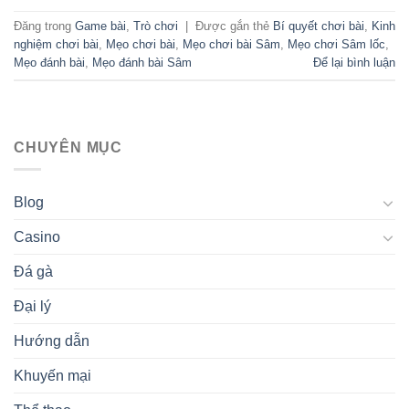
Đăng trong
Game bài
,
Trò chơi
|
Được gắn thẻ
Bí quyết chơi bài
,
Kinh
nghiệm chơi bài
,
Mẹo chơi bài
,
Mẹo chơi bài Sâm
,
Mẹo chơi Sâm lốc
,
Mẹo đánh bài
,
Mẹo đánh bài Sâm
Để lại bình luận
CHUYÊN MỤC
Blog
Casino
Đá gà
Đại lý
Hướng dẫn
Khuyến mại