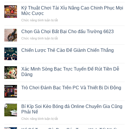
Kỹ Thuật Chơi Tài Xỉu Nâng Cao Chinh Phục Mọi
Mức Cược
ở
Chức năng bình luận bị tắt
Kỹ
Thuật
Chọn Gà Chọi Bất Bại Cho đấu Trường 6623
Chơi
ở
Chức năng bình luận bị tắt
Tài
Chọn
Xỉu
Gà
Nâng
Chiến Lược Thẻ Cào Để Giành Chiến Thắng
Chọi
Cao
Bất
Chinh
Bại
Phục
Cho
Xác Minh Sòng Bạc Trực Tuyến Để Rút Tiền Dễ
Mọi
đấu
Dàng
Mức
Trường
Cược
6623
Trò Chơi Đánh Bạc Trên PC Và Thiết Bị Di Động
Bí Kíp Soi Kèo Bóng đá Online Chuyên Gia Cũng
Phải Nể
ở
Chức năng bình luận bị tắt
Bí
Kíp