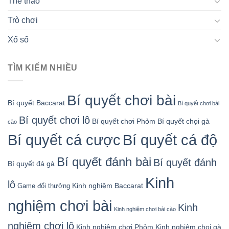
Thể thao
Trò chơi
Xổ số
TÌM KIẾM NHIỀU
Bí quyết chơi bài
Bí quyết Baccarat
Bí quyết chơi bài
Bí quyết chơi lô
Bí quyết chơi Phỏm
Bí quyết chọi gà
cào
Bí quyết cá cược
Bí quyết cá độ
Bí quyết đánh bài
Bí quyết đánh
Bí quyết đá gà
Kinh
lô
Kinh nghiệm Baccarat
Game đổi thưởng
nghiệm chơi bài
Kinh
Kinh nghiệm chơi bài cào
nghiệm chơi lô
Kinh nghiệm chơi Phỏm
Kinh nghiệm chọi gà