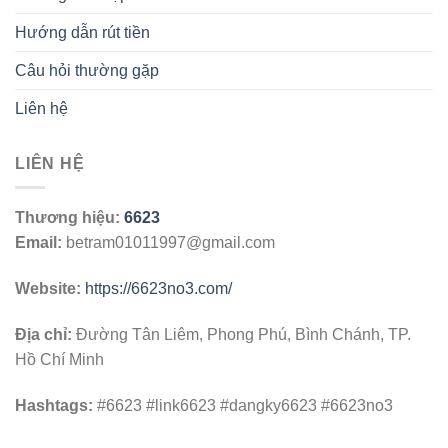
Hướng dẫn rút tiền
Câu hỏi thường gặp
Liên hệ
LIÊN HỆ
Thương hiệu:
6623
Email:
betram01011997@gmail.com
Website:
https://6623no3.com/
Địa chỉ:
Đường Tân Liêm, Phong Phú, Bình Chánh, TP.
Hồ Chí Minh
Hashtags:
#6623 #link6623 #dangky6623 #6623no3