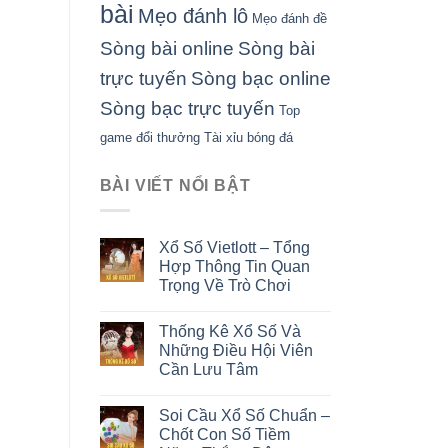
bài
Mẹo đánh lô
Mẹo đánh đề
Sòng bài online
Sòng bài
trực tuyến
Sòng bạc online
Sòng bạc trực tuyến
Top
game đổi thưởng
Tài xỉu bóng đá
BÀI VIẾT NỔI BẬT
Xổ Số Vietlott – Tổng
Hợp Thông Tin Quan
Trọng Về Trò Chơi
Thống Kê Xổ Số Và
Những Điều Hội Viên
Cần Lưu Tâm
Soi Cầu Xổ Số Chuẩn –
Chốt Con Số Tiềm