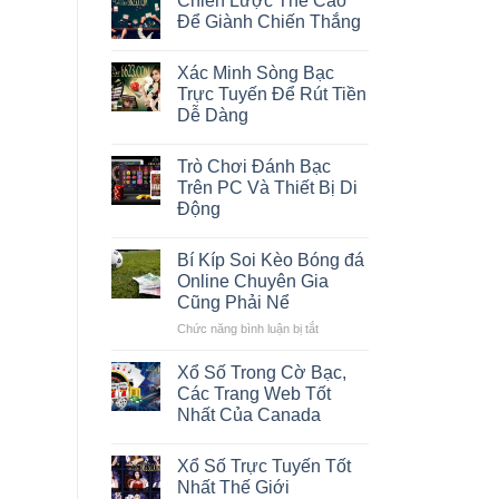
Chiến Lược Thẻ Cào
Chọi
Chinh
Để Giành Chiến Thắng
Bất
Phục
Bại
Mọi
Cho
Xác Minh Sòng Bạc
Mức
đấu
Trực Tuyến Để Rút Tiền
Cược
Trường
Dễ Dàng
6623
Trò Chơi Đánh Bạc
Trên PC Và Thiết Bị Di
Động
Bí Kíp Soi Kèo Bóng đá
Online Chuyên Gia
Cũng Phải Nể
ở
Chức năng bình luận bị tắt
Bí
Kíp
Xổ Số Trong Cờ Bạc,
Soi
Các Trang Web Tốt
Kèo
Nhất Của Canada
Bóng
đá
Online
Xổ Số Trực Tuyến Tốt
Chuyên
Nhất Thế Giới
Gia