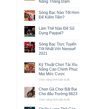
Năng Thắng Đậm
Sòng Bạc Nào Tốt Hơn
Để Kiếm Tiền?
Làm Thế Nào Để Sử
Dụng Paypal?
Sòng Bạc Trực Tuyến
Tốt Nhất Với Neosurf
2021
Kỹ Thuật Chơi Tài Xỉu
Nâng Cao Chinh Phục
Mọi Mức Cược
ở
Chức năng bình luận bị tắt
Kỹ
Thuật
Chọn Gà Chọi Bất Bại
Chơi
Cho đấu Trường 6623
Tài
ở
Chức năng bình luận bị tắt
Xỉu
Chọn
Nâng
Gà
Cao