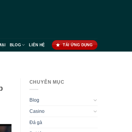
MẠI
BLOG
LIÊN HỆ
TẢI ỨNG DỤNG
CHUYÊN MỤC
p
Blog
Casino
Đá gà