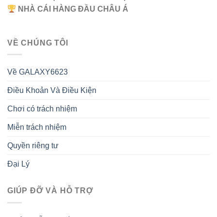
NHÀ CÁI HÀNG ĐẦU CHÂU Á
VỀ CHÚNG TÔI
Về GALAXY6623
Điều Khoản Và Điều Kiện
Chơi có trách nhiệm
Miễn trách nhiệm
Quyền riêng tư
Đại Lý
GIÚP ĐỠ VÀ HỖ TRỢ