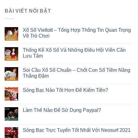
BÀI VIẾT NỔI BẬT
Xổ Số Vietlott – Tổng Hợp Thông Tin Quan Trọng
Về Trò Chơi
Thống Kê Xổ Số Và Những Điều Hội Viên Cần
Lưu Tâm
Soi Cầu Xổ Số Chuẩn – Chốt Con Số Tiềm Năng
Thắng Đậm
Sòng Bạc Nào Tốt Hơn Để Kiếm Tiền?
Làm Thế Nào Để Sử Dụng Paypal?
Sòng Bạc Trực Tuyến Tốt Nhất Với Neosurf 2021