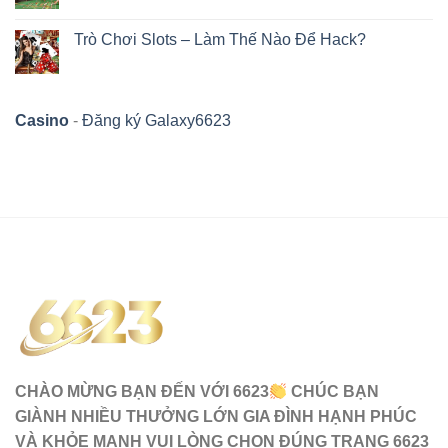
Trò Chơi Slots – Làm Thế Nào Để Hack?
Casino
-
Đăng ký Galaxy6623
CHÀO MỪNG BẠN ĐẾN VỚI 6623
CHÚC BẠN
GIÀNH NHIỀU THƯỞNG LỚN GIA ĐÌNH HẠNH PHÚC
VÀ KHỎE MẠNH VUI LÒNG CHỌN ĐÚNG TRANG 6623