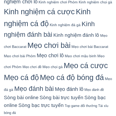
nghiệm chơi lô
Kinh nghiệm chơi Phỏm
Kinh nghiệm chọi gà
Kinh nghiệm cá cược
Kinh
nghiệm cá độ
Kinh
Kinh nghiệm đá gà
nghiệm đánh bài
Kinh nghiệm đánh lô
Mẹo
Mẹo chơi bài
chơi Baccarat
Mẹo chơi bài Baccarat
Mẹo chơi lô
Mẹo chơi bài Phỏm
Mẹo chơi mậu binh
Mẹo
Mẹo cá cược
chơi Phỏm
Mẹo chọi gà
Mẹo chơi đề
Mẹo cá độ
Mẹo cá độ bóng đá
Mẹo
Mẹo đánh bài
Mẹo đánh lô
đá gà
Mẹo đánh đề
Sòng bài online
Sòng bài trực tuyến
Sòng bạc
online
Sòng bạc trực tuyến
Top game đổi thưởng
Tài xỉu
bóng đá