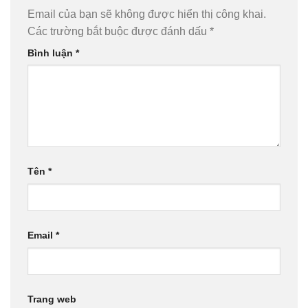
Email của bạn sẽ không được hiển thị công khai.
Các trường bắt buộc được đánh dấu
*
Bình luận
*
Tên
*
Email
*
Trang web