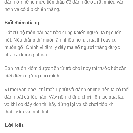
đánh ở những mức tiền thấp để đánh được rất nhiều ván
hơn và có dịp chiến thắng.
Biết điểm dừng
Bất cứ bộ môn bài bạc nào cũng khiến người ta bị cuốn
hút. Nếu thắng thì muốn ăn nhiều hơn, thua thì cay cú
muốn gỡ. Chính vì tâm lý đấy mà số người thắng được
nhà cái không nhiều.
Bạn muốn kiếm được tiền từ trò chơi này thì trước hết cần
biết điểm ngừng cho mình.
Vì mỗi ván chơi chỉ mất 1 phút và đánh online nên ta có thể
đánh bất cứ lúc nào. Vậy nên không chơi liên tục quá lâu
và khi có dây đen thì hãy dừng lại và sẽ chơi tiếp khi
thật tự tin và bình tĩnh.
Lời kết