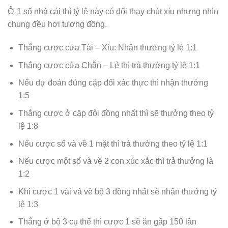
Ở 1 số nhà cái thì tỷ lệ này có đổi thay chút xíu nhưng nhìn
chung đều hơi tương đồng.
Thắng cược cửa Tài – Xỉu: Nhận thưởng tỷ lệ 1:1
Thắng cược cửa Chẵn – Lẻ thì trả thưởng tỷ lệ 1:1
Nếu dự đoán đúng cặp đôi xác thực thì nhận thưởng
1:5
Thắng cược ở cặp đôi đồng nhất thì sẽ thưởng theo tỷ
lệ 1:8
Nếu cược số và về 1 mặt thì trả thưởng theo tỷ lệ 1:1
Nếu cược một số và về 2 con xúc xắc thì trả thưởng là
1:2
Khi cược 1 vài và về bộ 3 đồng nhất sẽ nhận thưởng tỷ
lệ 1:3
Thắng ở bộ 3 cụ thể thì cược 1 sẽ ăn gấp 150 lần