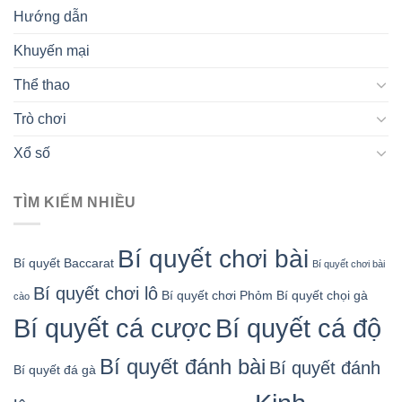
Hướng dẫn
Khuyến mại
Thể thao
Trò chơi
Xổ số
TÌM KIẾM NHIỀU
Bí quyết chơi bài
Bí quyết Baccarat
Bí quyết chơi bài
Bí quyết chơi lô
Bí quyết chơi Phỏm
Bí quyết chọi gà
cào
Bí quyết cá cược
Bí quyết cá độ
Bí quyết đánh bài
Bí quyết đánh
Bí quyết đá gà