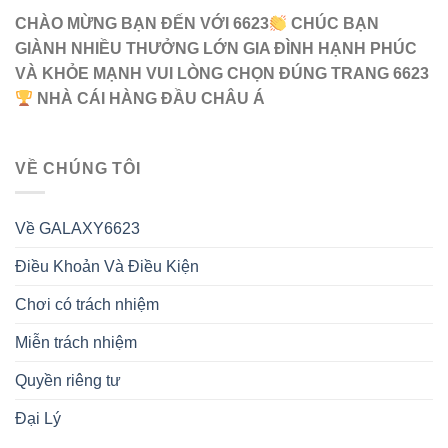
CHÀO MỪNG BẠN ĐẾN VỚI 6623
CHÚC BẠN
GIÀNH NHIỀU THƯỞNG LỚN GIA ĐÌNH HẠNH PHÚC
VÀ KHỎE MẠNH VUI LÒNG CHỌN ĐÚNG TRANG 6623
NHÀ CÁI HÀNG ĐẦU CHÂU Á
VỀ CHÚNG TÔI
Về GALAXY6623
Điều Khoản Và Điều Kiện
Chơi có trách nhiệm
Miễn trách nhiệm
Quyền riêng tư
Đại Lý