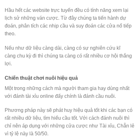
Hầu hết các website trực tuyến đều có tính năng xem lại
lịch sử những ván cược. Từ đây chúng ta tiến hành dự
đoán, phân tích các nhịp cầu và suy đoán các cửa nổ tiếp
theo.
Nếu như dữ liệu càng dài, càng có sự nghiên cứu kĩ
càng chu kỳ đi thì chúng ta càng có rất nhiều cơ hội thắng
lợi.
Chiến thuật chơi nuôi hiệu quả
Một trong những cách mà người tham gia hay dùng nhất
với đánh tài xỉu online đấy chính là đánh cầu nuôi.
Phương pháp này sẽ phát huy hiệu quả tốt khi các bạn có
rất nhiều dữ liệu, tìm hiểu cầu tốt. Với cách đánh nuôi thì
chỉ nên áp dụng với những cửa cược như Tài xỉu, Chẵn lẻ
vì tỷ lệ này là 50/50.