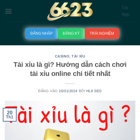
Bỏ
Tải
qua
App
nội
dung
ĐĂNG NHẬP
ĐĂNG KÝ
TRẢI NGHIỆM
CASINO
,
TÀI XỈU
Tài xỉu là gì? Hướng dẫn cách chơi
tài xỉu online chi tiết nhất
ĐĂNG VÀO
20/01/2024
BỞI
HL8 SEO
20
Th1