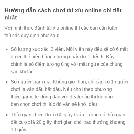
Hướng dẫn cách chơi tài xỉu online chi tiết
nhất
Với hình thức đánh tài xỉu online thì các bạn cần tuân
thủ các quy định như sau:
Số lượng xúc xắc: 3 viên. Mỗi viên này đều sẽ có 6 mặt
được thể hiện bằng những chấm từ 1 đến 6. Đây
chính là số điểm tương ứng với mặt ngửa của chúng
sau khi lắc
Số người tham gia: Không giới hạn, chỉ cần có 1 người
chơi là ván đấu bắt đầu. Nếu chơi theo phương
thức game tự động đấu với dealer ảo thì khi nào
bạn chọn chơi thì lúc đó ván sẽ khởi đầu
Thời gian chơi: Dưới 60 giây / ván. Trong đó thời gian
đặt cược là 20 giây, thời gian chờ trao thưởng khoảng
10 giây