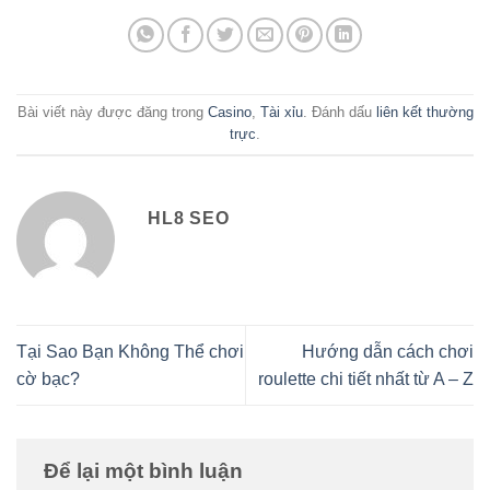
Bài viết này được đăng trong
Casino
,
Tài xỉu
. Đánh dấu
liên kết thường
trực
.
HL8 SEO
Tại Sao Bạn Không Thể chơi
Hướng dẫn cách chơi
cờ bạc?
roulette chi tiết nhất từ A – Z
Để lại một bình luận