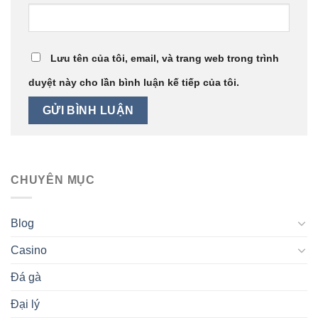
Lưu tên của tôi, email, và trang web trong trình
duyệt này cho lần bình luận kế tiếp của tôi.
CHUYÊN MỤC
Blog
Casino
Đá gà
Đại lý