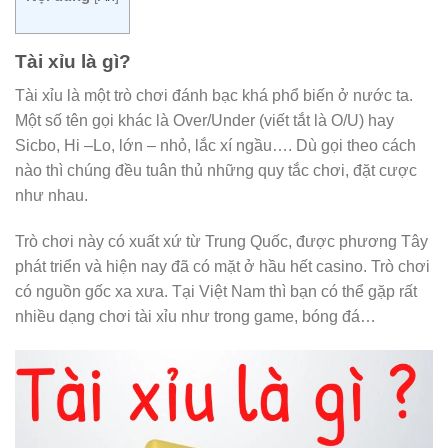
Tài xỉu là gì?
Tài xỉu là một trò chơi đánh bạc khá phổ biến ở nước ta.
Một số tên gọi khác là Over/Under (viết tắt là O/U) hay
Sicbo, Hi –Lo, lớn – nhỏ, lắc xí ngầu…. Dù gọi theo cách
nào thì chúng đều tuân thủ những quy tắc chơi, đặt cược
như nhau.
Trò chơi này có xuất xứ từ Trung Quốc, được phương Tây
phát triển và hiện nay đã có mặt ở hầu hết casino. Trò chơi
có nguồn gốc xa xưa. Tại Việt Nam thì bạn có thể gặp rất
nhiều dạng chơi tài xỉu như trong game, bóng đá…