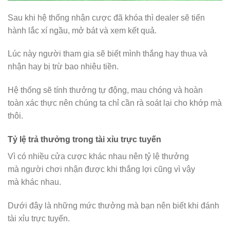
Sau khi hệ thống nhận cược đã khóa thì dealer sẽ tiến
hành lắc xí ngầu, mở bát và xem kết quả.
Lúc này người tham gia sẽ biết mình thắng hay thua và
nhận hay bị trừ bao nhiêu tiền.
Hệ thống sẽ tính thưởng tự động, mau chóng và hoàn
toàn xác thực nên chúng ta chỉ cần rà soát lại cho khớp mà
thôi.
Tỷ lệ trả thưởng trong tài xỉu trực tuyến
Vì có nhiều cửa cược khác nhau nên tỷ lệ thưởng
mà người chơi nhận được khi thắng lợi cũng vì vậy
mà khác nhau.
Dưới đây là những mức thưởng mà bạn nên biết khi đánh
tài xỉu trực tuyến.