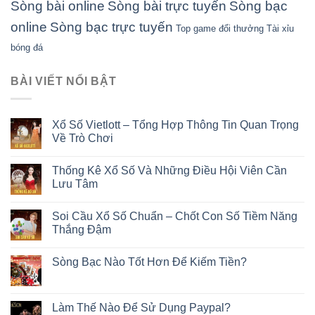
Sòng bài online
Sòng bài trực tuyến
Sòng bạc
online
Sòng bạc trực tuyến
Top game đổi thưởng
Tài xỉu
bóng đá
BÀI VIẾT NỔI BẬT
Xổ Số Vietlott – Tổng Hợp Thông Tin Quan Trọng
Về Trò Chơi
Thống Kê Xổ Số Và Những Điều Hội Viên Cần
Lưu Tâm
Soi Cầu Xổ Số Chuẩn – Chốt Con Số Tiềm Năng
Thắng Đậm
Sòng Bạc Nào Tốt Hơn Để Kiếm Tiền?
Làm Thế Nào Để Sử Dụng Paypal?