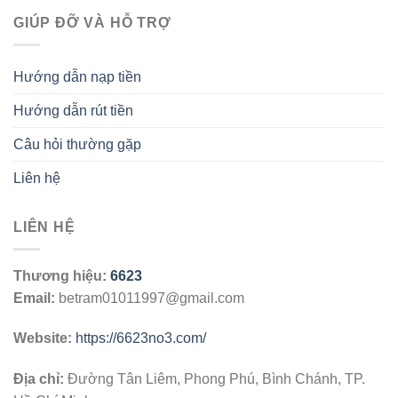
GIÚP ĐỠ VÀ HỖ TRỢ
Hướng dẫn nạp tiền
Hướng dẫn rút tiền
Câu hỏi thường gặp
Liên hệ
LIÊN HỆ
Thương hiệu:
6623
Email:
betram01011997@gmail.com
Website:
https://6623no3.com/
Địa chỉ:
Đường Tân Liêm, Phong Phú, Bình Chánh, TP.