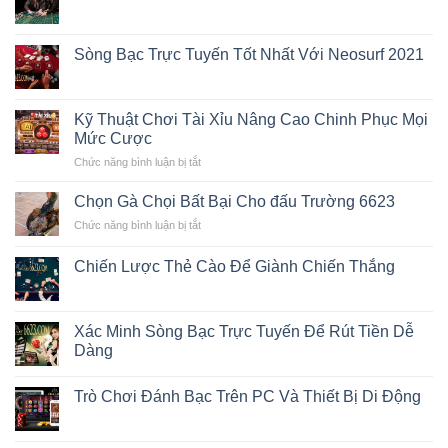
Sòng Bạc Trực Tuyến Tốt Nhất Với Neosurf 2021
Kỹ Thuật Chơi Tài Xỉu Nâng Cao Chinh Phục Mọi
Mức Cược
ở
Chức năng bình luận bị tắt
Kỹ
Thuật
Chọn Gà Chọi Bất Bại Cho đấu Trường 6623
Chơi
ở
Chức năng bình luận bị tắt
Tài
Chọn
Xỉu
Gà
Nâng
Chiến Lược Thẻ Cào Để Giành Chiến Thắng
Chọi
Cao
Bất
Chinh
Bại
Phục
Cho
Xác Minh Sòng Bạc Trực Tuyến Để Rút Tiền Dễ
Mọi
đấu
Dàng
Mức
Trường
Cược
6623
Trò Chơi Đánh Bạc Trên PC Và Thiết Bị Di Động