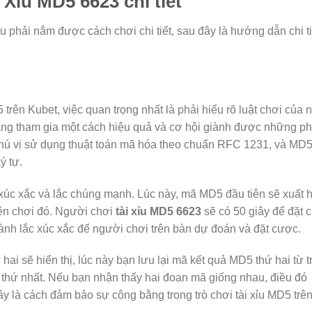
 Xỉu MD5 6623 chi tiết
ều phải nắm được cách chơi chi tiết, sau đây là hướng dẫn chi ti
trên Kubet, việc quan trọng nhất là phải hiểu rõ luật chơi của n
ăng tham gia một cách hiệu quả và cơ hội giành được những p
thú vị sử dụng thuật toán mã hóa theo chuẩn RFC 1231, và MD
ý tự.
n xúc xắc và lắc chúng mạnh. Lúc này, mã MD5 đầu tiên sẽ xuất h
iên chơi đó. Người chơi
tài xỉu MD5 6623
sẽ có 50 giây để đặt 
hành lắc xúc xắc để người chơi trên bàn dự đoán và đặt cược.
hai sẽ hiển thị, lúc này bạn lưu lại mã kết quả MD5 thứ hai từ t
thứ nhất. Nếu bạn nhận thấy hai đoạn mã giống nhau, điều đó
ây là cách đảm bảo sự công bằng trong trò chơi tài xỉu MD5 trê