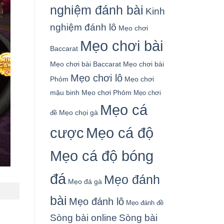
nghiệm đánh bài
Kinh
nghiệm đánh lô
Mẹo chơi
Mẹo chơi bài
Baccarat
Mẹo chơi bài Baccarat
Mẹo chơi bài
Mẹo chơi lô
Phỏm
Mẹo chơi
mậu binh
Mẹo chơi Phỏm
Mẹo chơi
Mẹo cá
Mẹo chọi gà
đề
Mẹo cá độ
cược
Mẹo cá độ bóng
đá
Mẹo đánh
Mẹo đá gà
bài
Mẹo đánh lô
Mẹo đánh đề
Sòng bài online
Sòng bài