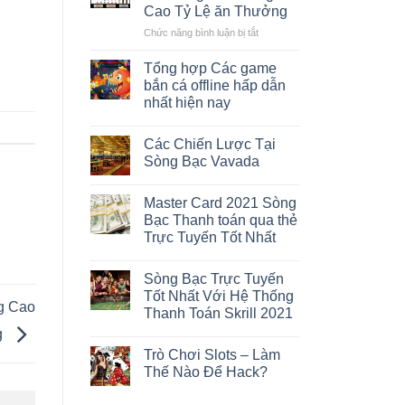
Cao Tỷ Lệ ăn Thưởng
ở
Chức năng bình luận bị tắt
Kỹ
Thuật
Tổng hợp Các game
Chơi
bắn cá offline hấp dẫn
Game
nhất hiện nay
Bài
Nâng
Cao
Các Chiến Lược Tại
Nâng
Sòng Bạc Vavada
Cao
Tỷ
Master Card 2021 Sòng
Lệ
ăn
Bạc Thanh toán qua thẻ
Thưởng
Trực Tuyến Tốt Nhất
Sòng Bạc Trực Tuyến
Tốt Nhất Với Hệ Thống
g Cao
Thanh Toán Skrill 2021
g
Trò Chơi Slots – Làm
Thế Nào Để Hack?