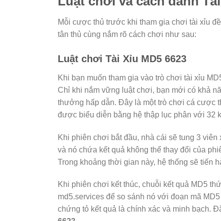
Luật chơi và cách đánh Tài
Mỗi cược thủ trước khi tham gia chơi tài xỉu đ
tân thủ cùng nắm rõ cách chơi như sau:
Luật chơi Tài Xỉu MD5 6623
Khi bạn muốn tham gia vào trò chơi tài xỉu MD5 
Chỉ khi nắm vững luật chơi, bạn mới có khả n
thưởng hấp dẫn. Đây là một trò chơi cá cược 
được biểu diễn bằng hệ thập lục phân với 32 k
Khi phiên chơi bắt đầu, nhà cái sẽ tung 3 viê
và nó chứa kết quả không thể thay đổi của ph
Trong khoảng thời gian này, hệ thống sẽ tiến 
Khi phiên chơi kết thúc, chuỗi kết quả MD5 thứ 
md5.services để so sánh nó với đoạn mã MD5 
chứng tỏ kết quả là chính xác và minh bạch. Đ