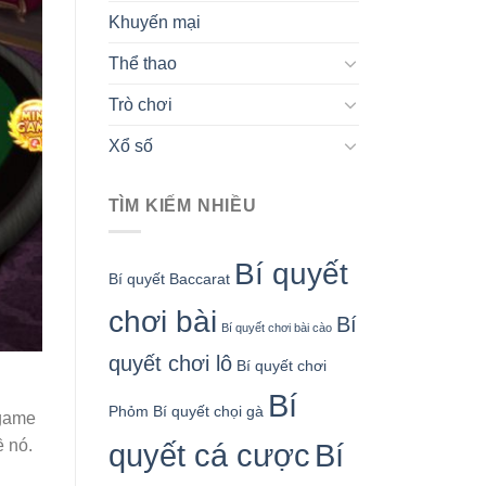
Khuyến mại
Thể thao
Trò chơi
Xổ số
TÌM KIẾM NHIỀU
Bí quyết
Bí quyết Baccarat
chơi bài
Bí
Bí quyết chơi bài cào
quyết chơi lô
Bí quyết chơi
Bí
Phỏm
Bí quyết chọi gà
 game
ề nó.
quyết cá cược
Bí