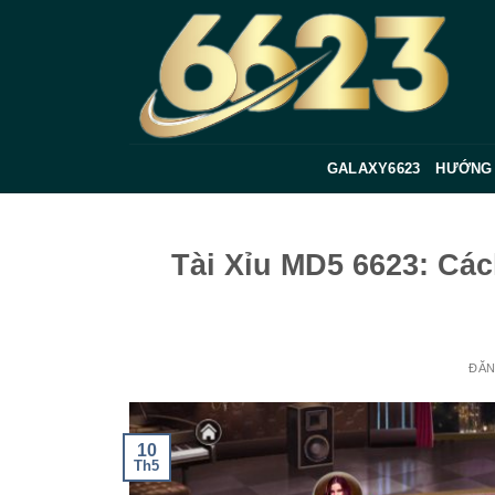
Bỏ
qua
nội
dung
GALAXY6623
HƯỚNG
Tài Xỉu MD5 6623: Cá
ĐĂ
10
Th5