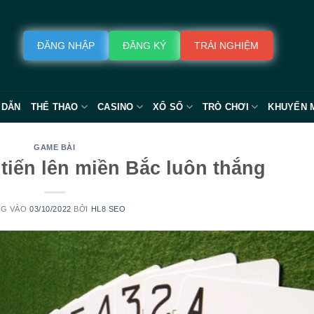
ĐĂNG NHẬP
ĐĂNG KÝ
TRẢI NGHIỆM
 DẪN
THỂ THAO
CASINO
XỔ SỐ
TRÒ CHƠI
KHUYẾN 
GAME BÀI
tiến lên miền Bắc luôn thắng
NG VÀO
03/10/2022
BỞI
HL8 SEO