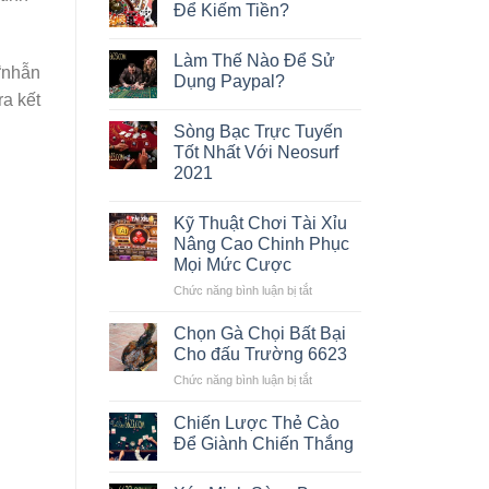
Để Kiếm Tiền?
Làm Thế Nào Để Sử
“nhẫn
Dụng Paypal?
ra kết
Sòng Bạc Trực Tuyến
Tốt Nhất Với Neosurf
2021
Kỹ Thuật Chơi Tài Xỉu
Nâng Cao Chinh Phục
Mọi Mức Cược
ở
Chức năng bình luận bị tắt
Kỹ
Thuật
Chọn Gà Chọi Bất Bại
Chơi
Cho đấu Trường 6623
Tài
ở
Chức năng bình luận bị tắt
Xỉu
Chọn
Nâng
Gà
Cao
Chiến Lược Thẻ Cào
Chọi
Chinh
Để Giành Chiến Thắng
Bất
Phục
Bại
Mọi