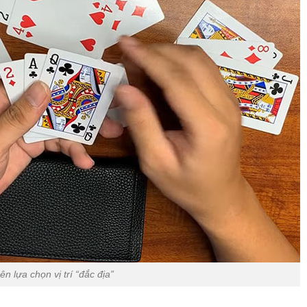
ên lựa chọn vị trí “đắc địa”