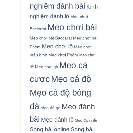
nghiệm đánh bài
Kinh
nghiệm đánh lô
Mẹo chơi
Mẹo chơi bài
Baccarat
Mẹo chơi bài Baccarat
Mẹo chơi bài
Mẹo chơi lô
Phỏm
Mẹo chơi
mậu binh
Mẹo chơi Phỏm
Mẹo chơi
Mẹo cá
Mẹo chọi gà
đề
Mẹo cá độ
cược
Mẹo cá độ bóng
đá
Mẹo đánh
Mẹo đá gà
bài
Mẹo đánh lô
Mẹo đánh đề
Sòng bài online
Sòng bài