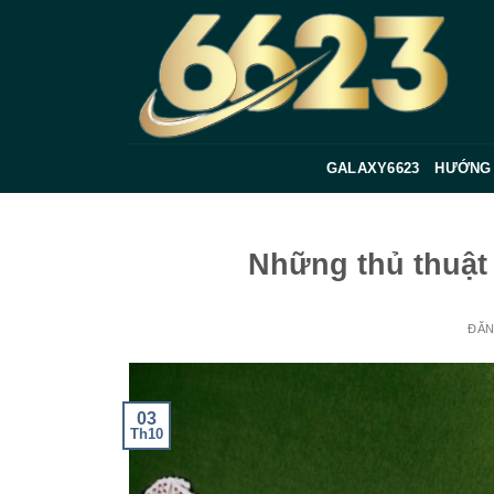
Bỏ
qua
nội
dung
GALAXY6623
HƯỚNG
Những thủ thuật 
ĐĂ
03
Th10