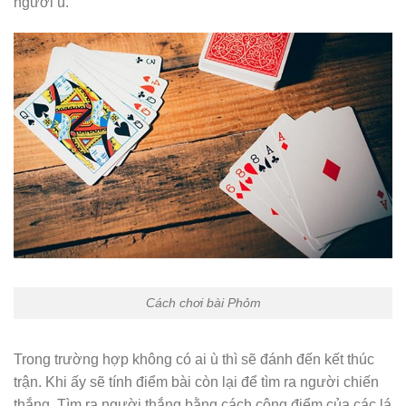
người ù.
Cách chơi bài Phỏm
Trong trường hợp không có ai ù thì sẽ đánh đến kết thúc
trận. Khi ấy sẽ tính điểm bài còn lại để tìm ra người chiến
thắng. Tìm ra người thắng bằng cách cộng điểm của các lá