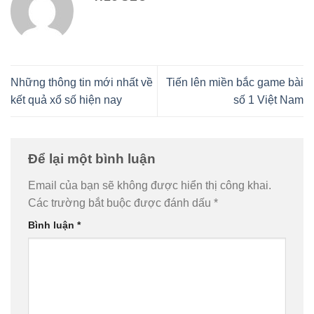
Những thông tin mới nhất về
Tiến lên miền bắc game bài
kết quả xổ số hiện nay
số 1 Việt Nam
Để lại một bình luận
Email của bạn sẽ không được hiển thị công khai.
Các trường bắt buộc được đánh dấu
*
Bình luận
*