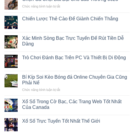
Chơi
ở
Chức năng bình luận bị tắt
Tài
Chọn
Xỉu
Gà
Nâng
Chiến Lược Thẻ Cào Để Giành Chiến Thắng
Chọi
Cao
Bất
Chinh
Bại
Phục
Cho
Xác Minh Sòng Bạc Trực Tuyến Để Rút Tiền Dễ
Mọi
đấu
Dàng
Mức
Trường
Cược
6623
Trò Chơi Đánh Bạc Trên PC Và Thiết Bị Di Động
Bí Kíp Soi Kèo Bóng đá Online Chuyên Gia Cũng
Phải Nể
ở
Chức năng bình luận bị tắt
Bí
Kíp
Xổ Số Trong Cờ Bạc, Các Trang Web Tốt Nhất
Soi
Của Canada
Kèo
Bóng
đá
Xổ Số Trực Tuyến Tốt Nhất Thế Giới
Online
Chuyên