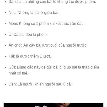
Bài rác: Là những con bài lẻ không tạo được phỏm.
Nọc: Những lá bài ở giữa bàn.
Móm: Không có 1 phỏm khi kết thúc trận đấu.
Ù: Cả bài đều là phỏm.
Ăn chốt: Ăn cây bài lượt cuối của người trước.
Tái: là được thêm 1 lượt.
Gửi: Dùng các này để gửi bài đi giúp bài ta thấp điểm
nhất có thể.
Đền: Là người khiến người sau ù bài.