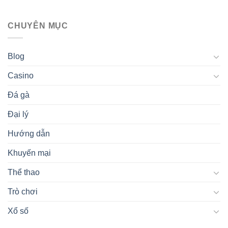
CHUYÊN MỤC
Blog
Casino
Đá gà
Đại lý
Hướng dẫn
Khuyến mại
Thể thao
Trò chơi
Xổ số