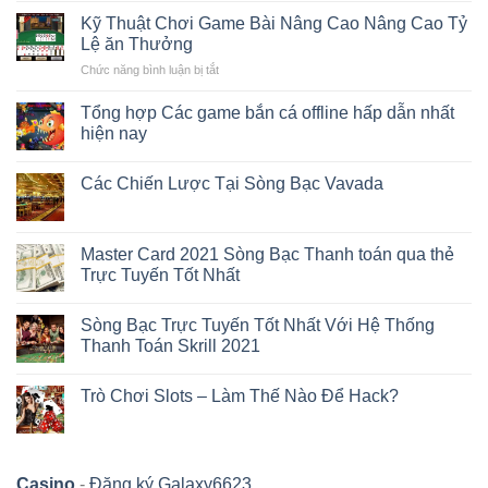
Gia
Kỹ Thuật Chơi Game Bài Nâng Cao Nâng Cao Tỷ
Cũng
Lệ ăn Thưởng
Phải
Nể
ở
Chức năng bình luận bị tắt
Kỹ
Thuật
Tổng hợp Các game bắn cá offline hấp dẫn nhất
Chơi
hiện nay
Game
Bài
Nâng
Các Chiến Lược Tại Sòng Bạc Vavada
Cao
Nâng
Cao
Master Card 2021 Sòng Bạc Thanh toán qua thẻ
Tỷ
Trực Tuyến Tốt Nhất
Lệ
ăn
Thưởng
Sòng Bạc Trực Tuyến Tốt Nhất Với Hệ Thống
Thanh Toán Skrill 2021
Trò Chơi Slots – Làm Thế Nào Để Hack?
Casino
-
Đăng ký Galaxy6623