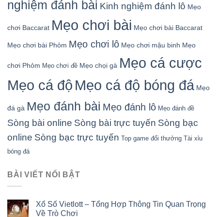
nghiệm đánh bài
Kinh nghiệm đánh lô
Mẹo
Mẹo chơi bài
chơi Baccarat
Mẹo chơi bài Baccarat
Mẹo chơi lô
Mẹo chơi bài Phỏm
Mẹo chơi mậu binh
Mẹo
Mẹo cá cược
chơi Phỏm
Mẹo chọi gà
Mẹo chơi đề
Mẹo cá độ
Mẹo cá độ bóng đá
Mẹo
Mẹo đánh bài
Mẹo đánh lô
đá gà
Mẹo đánh đề
Sòng bài online
Sòng bài trực tuyến
Sòng bạc
online
Sòng bạc trực tuyến
Top game đổi thưởng
Tài xỉu
bóng đá
BÀI VIẾT NỔI BẬT
Xổ Số Vietlott – Tổng Hợp Thông Tin Quan Trọng
Về Trò Chơi