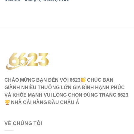
CHÀO MỪNG BẠN ĐẾN VỚI 6623
CHÚC BẠN
GIÀNH NHIỀU THƯỞNG LỚN GIA ĐÌNH HẠNH PHÚC
VÀ KHỎE MẠNH VUI LÒNG CHỌN ĐÚNG TRANG 6623
NHÀ CÁI HÀNG ĐẦU CHÂU Á
VỀ CHÚNG TÔI