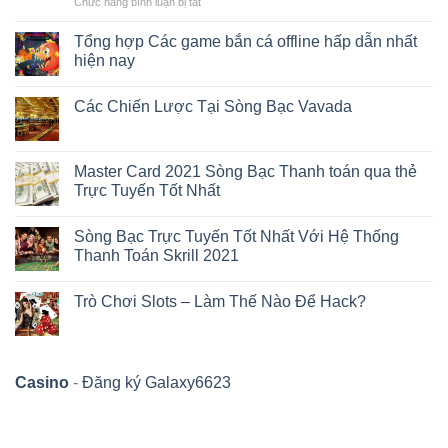
ở
Chức năng bình luận bị tắt
Kỹ
Thuật
Tổng hợp Các game bắn cá offline hấp dẫn nhất
Chơi
hiện nay
Game
Bài
Nâng
Các Chiến Lược Tại Sòng Bạc Vavada
Cao
Nâng
Cao
Master Card 2021 Sòng Bạc Thanh toán qua thẻ
Tỷ
Trực Tuyến Tốt Nhất
Lệ
ăn
Thưởng
Sòng Bạc Trực Tuyến Tốt Nhất Với Hệ Thống
Thanh Toán Skrill 2021
Trò Chơi Slots – Làm Thế Nào Để Hack?
Casino
-
Đăng ký Galaxy6623