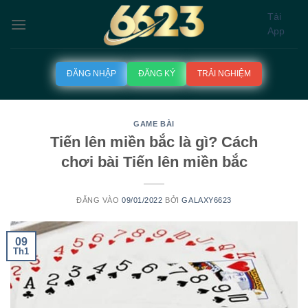
Bỏ
Tải
qua
App
nội
dung
ĐĂNG NHẬP
ĐĂNG KÝ
TRẢI NGHIỆM
GAME BÀI
Tiến lên miền bắc là gì? Cách
chơi bài Tiến lên miền bắc
ĐĂNG VÀO
09/01/2022
BỞI
GALAXY6623
09
Th1