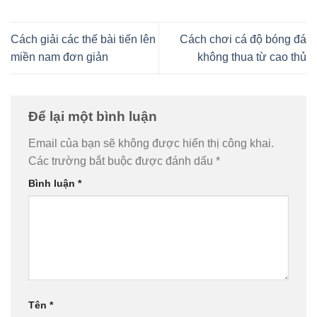
Cách giải các thế bài tiến lên
Cách chơi cá độ bóng đá
miền nam đơn giản
không thua từ cao thủ
Để lại một bình luận
Email của bạn sẽ không được hiển thị công khai.
Các trường bắt buộc được đánh dấu
*
Bình luận
*
Tên
*