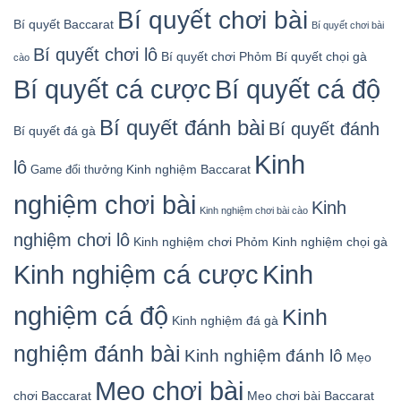
Bí quyết chơi bài
Bí quyết Baccarat
Bí quyết chơi bài
Bí quyết chơi lô
Bí quyết chơi Phỏm
Bí quyết chọi gà
cào
Bí quyết cá cược
Bí quyết cá độ
Bí quyết đánh bài
Bí quyết đánh
Bí quyết đá gà
Kinh
lô
Kinh nghiệm Baccarat
Game đổi thưởng
nghiệm chơi bài
Kinh
Kinh nghiệm chơi bài cào
nghiệm chơi lô
Kinh nghiệm chơi Phỏm
Kinh nghiệm chọi gà
Kinh nghiệm cá cược
Kinh
nghiệm cá độ
Kinh
Kinh nghiệm đá gà
nghiệm đánh bài
Kinh nghiệm đánh lô
Mẹo
Mẹo chơi bài
chơi Baccarat
Mẹo chơi bài Baccarat