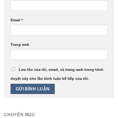
Email
*
Trang web
Lưu tên của tôi, email, và trang web trong trình
duyệt này cho lần bình luận kế tiếp của tôi.
CHUYÊN MỤC