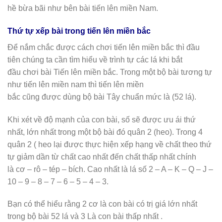
hề bừa bãi như bên bài tiến lên miền Nam.
Thứ tự xếp bài trong tiến lên miền bắc
Để nắm chắc được cách chơi tiến lên miền bắc thì đầu
tiên chúng ta cần tìm hiểu về trình tự các lá khi bắt
đầu chơi bài Tiến lên miền bắc. Trong một bộ bài tương tự
như tiến lên miền nam thì tiến lên miền
bắc cũng được dùng bộ bài Tây chuẩn mức là (52 lá).
Khi xét về độ mạnh của con bài, số sẽ được ưu ái thứ
nhất, lớn nhất trong một bộ bài đó quân 2 (heo). Trong 4
quân 2 ( heo lại được thực hiện xếp hạng về chất theo thứ
tự giảm dần từ chất cao nhất đến chất thấp nhất chính
là cơ – rô – tép – bích. Cao nhất là lá số 2 – A – K – Q – J –
10 – 9 – 8 – 7 – 6 – 5 – 4 – 3.
Bạn có thể hiểu rằng 2 cơ là con bài có trị giá lớn nhất
trong bộ bài 52 lá và 3 Là con bài thấp nhất .