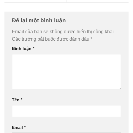
Để lại một bình luận
Email của bạn sẽ không được hiển thị công khai.
Các trường bắt buộc được đánh dấu
*
Bình luận
*
Tên
*
Email
*