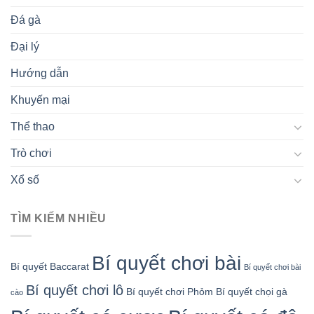
Đá gà
Đại lý
Hướng dẫn
Khuyến mại
Thể thao
Trò chơi
Xổ số
TÌM KIẾM NHIỀU
Bí quyết chơi bài
Bí quyết Baccarat
Bí quyết chơi bài
Bí quyết chơi lô
Bí quyết chơi Phỏm
Bí quyết chọi gà
cào