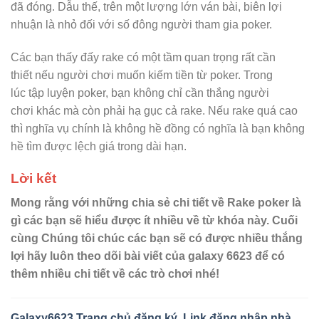
đã đóng. Dẫu thế, trên một lượng lớn ván bài, biên lợi
nhuận là nhỏ đối với số đông người tham gia poker.
Các bạn thấy đấy rake có một tầm quan trọng rất cần
thiết nếu người chơi muốn kiếm tiền từ poker. Trong
lúc tập luyện poker, bạn không chỉ cần thắng người
chơi khác mà còn phải hạ gục cả rake. Nếu rake quá cao
thì nghĩa vụ chính là không hề đồng có nghĩa là bạn không
hề tìm được lệch giá trong dài hạn.
Lời kết
Mong rằng với những chia sẻ chi tiết về Rake poker là
gì các bạn sẽ hiểu được ít nhiều về từ khóa này. Cuối
cùng Chúng tôi chúc các bạn sẽ có được nhiều thắng
lợi hãy luôn theo dõi bài viết của galaxy 6623 để có
thêm nhiều chi tiết về các trò chơi nhé!
Galaxy6623 Trang chủ đăng ký, Link đăng nhập nhà