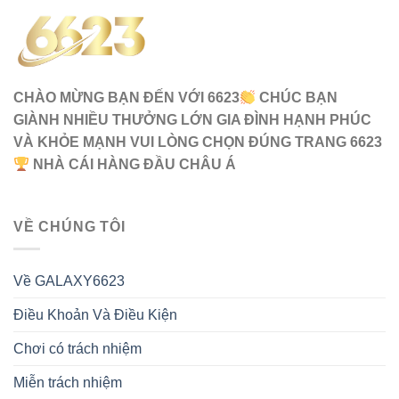
CHÀO MỪNG BẠN ĐẾN VỚI 6623
CHÚC BẠN
GIÀNH NHIỀU THƯỞNG LỚN GIA ĐÌNH HẠNH PHÚC
VÀ KHỎE MẠNH VUI LÒNG CHỌN ĐÚNG TRANG 6623
NHÀ CÁI HÀNG ĐẦU CHÂU Á
VỀ CHÚNG TÔI
Về GALAXY6623
Điều Khoản Và Điều Kiện
Chơi có trách nhiệm
Miễn trách nhiệm