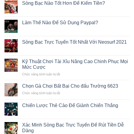
Sòng Bạc Nào Tốt Hơn Để Kiếm Tiền?
Làm Thế Nào Để Sử Dụng Paypal?
Sòng Bạc Trực Tuyến Tốt Nhất Với Neosurf 2021
Kỹ Thuật Chơi Tài Xỉu Nâng Cao Chinh Phục Mọi
Mức Cược
ở
Chức năng bình luận bị tắt
Kỹ
Thuật
Chọn Gà Chọi Bất Bại Cho đấu Trường 6623
Chơi
ở
Chức năng bình luận bị tắt
Tài
Chọn
Xỉu
Gà
Nâng
Chiến Lược Thẻ Cào Để Giành Chiến Thắng
Chọi
Cao
Bất
Chinh
Bại
Phục
Cho
Xác Minh Sòng Bạc Trực Tuyến Để Rút Tiền Dễ
Mọi
đấu
Dàng
Mức
Trường