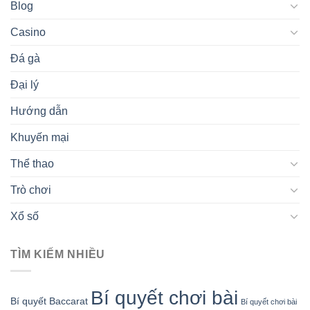
Blog
Casino
Đá gà
Đại lý
Hướng dẫn
Khuyến mại
Thể thao
Trò chơi
Xổ số
TÌM KIẾM NHIỀU
Bí quyết chơi bài
Bí quyết Baccarat
Bí quyết chơi bài