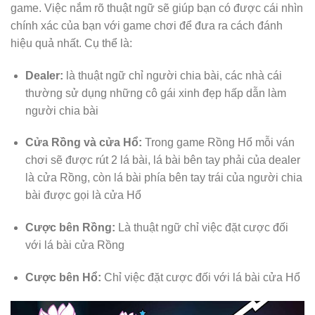
game. Việc nắm rõ thuật ngữ sẽ giúp bạn có được cái nhìn
chính xác của bạn với game chơi để đưa ra cách đánh
hiệu quả nhất. Cụ thể là:
Dealer:
là thuật ngữ chỉ người chia bài, các nhà cái
thường sử dụng những cô gái xinh đẹp hấp dẫn làm
người chia bài
Cửa Rồng và cửa Hổ:
Trong game Rồng Hổ mỗi ván
chơi sẽ được rút 2 lá bài, lá bài bên tay phải của dealer
là cửa Rồng, còn lá bài phía bên tay trái của người chia
bài được gọi là cửa Hổ
Cược bên Rồng:
Là thuật ngữ chỉ việc đặt cược đối
với lá bài cửa Rồng
Cược bên Hổ:
Chỉ việc đặt cược đối với lá bài cửa Hổ