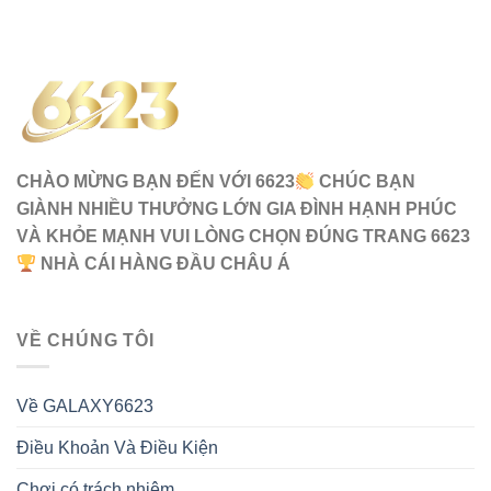
CHÀO MỪNG BẠN ĐẾN VỚI 6623
CHÚC BẠN
GIÀNH NHIỀU THƯỞNG LỚN GIA ĐÌNH HẠNH PHÚC
VÀ KHỎE MẠNH VUI LÒNG CHỌN ĐÚNG TRANG 6623
NHÀ CÁI HÀNG ĐẦU CHÂU Á
VỀ CHÚNG TÔI
Về GALAXY6623
Điều Khoản Và Điều Kiện
Chơi có trách nhiệm