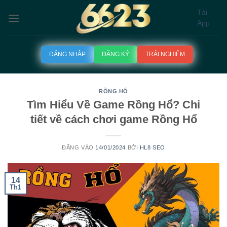
Bỏ
Tải
qua
App
nội
dung
ĐĂNG NHẬP
ĐĂNG KÝ
TRẢI NGHIỆM
RỒNG HỔ
Tìm Hiểu Về Game Rồng Hổ? Chi
tiết về cách chơi game Rồng Hổ
ĐĂNG VÀO
14/01/2024
BỞI
HL8 SEO
14
Th1