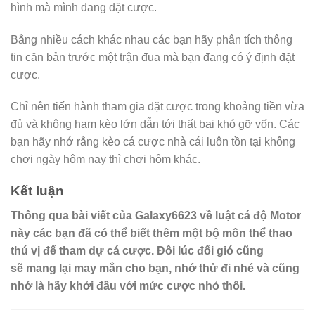
hình mà mình đang đặt cược.
Bằng nhiều cách khác nhau các bạn hãy phân tích thông
tin căn bản trước một trận đua mà bạn đang có ý định đặt
cược.
Chỉ nên tiến hành tham gia đặt cược trong khoảng tiền vừa
đủ và không ham kèo lớn dẫn tới thất bại khó gỡ vốn. Các
bạn hãy nhớ rằng kèo cá cược nhà cái luôn tồn tại không
chơi ngày hôm nay thì chơi hôm khác.
Kết luận
Thông qua bài viết của Galaxy6623 về luật cá độ Motor
này các bạn đã có thể biết thêm một bộ môn thể thao
thú vị để tham dự cá cược. Đôi lúc đổi gió cũng
sẽ mang lại may mắn cho bạn, nhớ thử đi nhé và cũng
nhớ là hãy khởi đầu với mức cược nhỏ thôi.