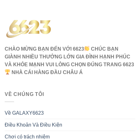
CHÀO MỪNG BẠN ĐẾN VỚI 6623
CHÚC BẠN
GIÀNH NHIỀU THƯỞNG LỚN GIA ĐÌNH HẠNH PHÚC
VÀ KHỎE MẠNH VUI LÒNG CHỌN ĐÚNG TRANG 6623
NHÀ CÁI HÀNG ĐẦU CHÂU Á
VỀ CHÚNG TÔI
Về GALAXY6623
Điều Khoản Và Điều Kiện
Chơi có trách nhiệm