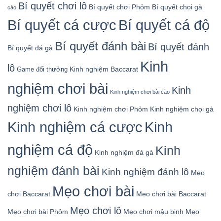
Bí quyết chơi lô
Bí quyết chơi Phỏm
Bí quyết chọi gà
cào
Bí quyết cá cược
Bí quyết cá độ
Bí quyết đánh bài
Bí quyết đánh
Bí quyết đá gà
Kinh
lô
Kinh nghiệm Baccarat
Game đổi thưởng
nghiệm chơi bài
Kinh
Kinh nghiệm chơi bài cào
nghiệm chơi lô
Kinh nghiệm chơi Phỏm
Kinh nghiệm chọi gà
Kinh nghiệm cá cược
Kinh
nghiệm cá độ
Kinh
Kinh nghiệm đá gà
nghiệm đánh bài
Kinh nghiệm đánh lô
Mẹo
Mẹo chơi bài
chơi Baccarat
Mẹo chơi bài Baccarat
Mẹo chơi lô
Mẹo chơi bài Phỏm
Mẹo chơi mậu binh
Mẹo