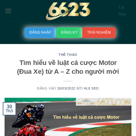
Bỏ
Tải
qua
App
nội
dung
ĐĂNG NHẬP
ĐĂNG KÝ
TRẢI NGHIỆM
THỂ THAO
Tìm hiểu về luật cá cược Motor
(Đua Xe) từ A – Z cho người mới
ĐĂNG VÀO
30/03/2022
BỞI
HL8 SEO
30
Th3