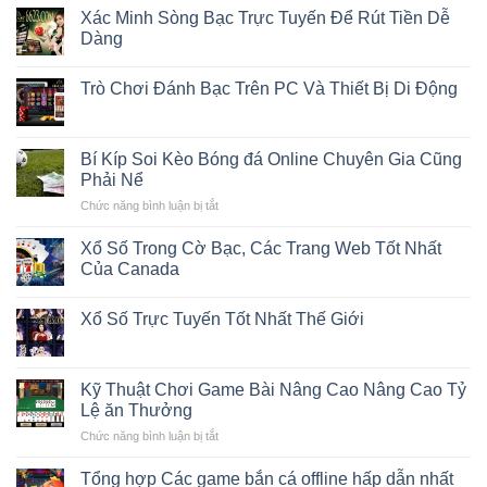
Cho
Xác Minh Sòng Bạc Trực Tuyến Để Rút Tiền Dễ
Mọi
đấu
Dàng
Mức
Trường
Cược
6623
Trò Chơi Đánh Bạc Trên PC Và Thiết Bị Di Động
Bí Kíp Soi Kèo Bóng đá Online Chuyên Gia Cũng
Phải Nể
ở
Chức năng bình luận bị tắt
Bí
Kíp
Xổ Số Trong Cờ Bạc, Các Trang Web Tốt Nhất
Soi
Của Canada
Kèo
Bóng
đá
Xổ Số Trực Tuyến Tốt Nhất Thế Giới
Online
Chuyên
Gia
Kỹ Thuật Chơi Game Bài Nâng Cao Nâng Cao Tỷ
Cũng
Lệ ăn Thưởng
Phải
Nể
ở
Chức năng bình luận bị tắt
Kỹ
Thuật
Tổng hợp Các game bắn cá offline hấp dẫn nhất