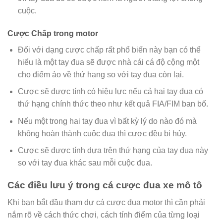
cuộc.
Cược Chấp trong motor
Đối với dạng cược chấp rất phổ biến này bạn có thể
hiểu là một tay đua sẽ được nhà cái cá độ cộng một
cho điểm ảo về thứ hạng so với tay đua còn lại.
Cược sẽ được tính có hiệu lực nếu cả hai tay đua có
thứ hạng chính thức theo như kết quả FIA/FIM ban bố.
Nếu một trong hai tay đua vì bất kỳ lý do nào đó mà
không hoàn thành cuộc đua thì cược đều bị hủy.
Cược sẽ được tính dựa trên thứ hạng của tay đua này
so với tay đua khác sau mỗi cuộc đua.
Các điều lưu ý trong cá cược đua xe mô tô
Khi bạn bắt đầu tham dự cá cược đua motor thì cần phải
nắm rõ về cách thức chơi, cách tính điểm của từng loại