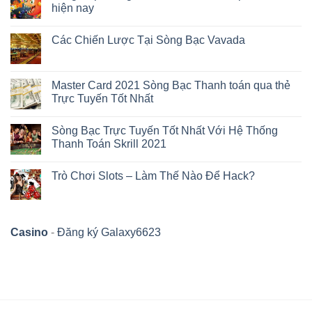
Chơi
hiện nay
Game
Bài
Nâng
Các Chiến Lược Tại Sòng Bạc Vavada
Cao
Nâng
Cao
Master Card 2021 Sòng Bạc Thanh toán qua thẻ
Tỷ
Trực Tuyến Tốt Nhất
Lệ
ăn
Thưởng
Sòng Bạc Trực Tuyến Tốt Nhất Với Hệ Thống
Thanh Toán Skrill 2021
Trò Chơi Slots – Làm Thế Nào Để Hack?
Casino
-
Đăng ký Galaxy6623