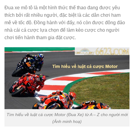
Đua xe mô tô là một hình thức thể thao đang được yêu
thích bởi rất nhiều người, đặc biệt là các dân chơi ham
mê về tốc độ. Đồng hành với đấy, nó còn được đông đảo
nhà cái cá cược lựa chọn để làm kèo cược cho người
chơi tiến hành tham gia đặt cược.
Tìm hiểu về luật cá cược Motor (Đua Xe) từ A – Z cho người mới
(Ảnh minh hoạ)