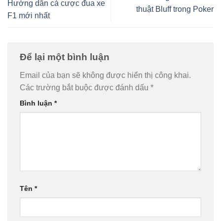
Hướng dẫn cá cược đua xe
thuật Bluff trong Poker
F1 mới nhất
Để lại một bình luận
Email của bạn sẽ không được hiển thị công khai.
Các trường bắt buộc được đánh dấu
*
Bình luận
*
Tên
*