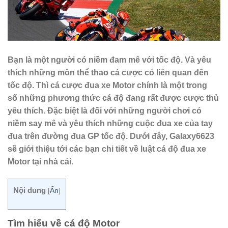
Bạn là một người có niềm đam mê với tốc độ. Và yêu
thích những môn thể thao cá cược có liên quan đến
tốc độ. Thì cá cược đua xe Motor chính là một trong
số những phương thức cá độ đang rất được cược thủ
yêu thích. Đặc biệt là đối với những người chơi có
niềm say mê và yêu thích những cuộc đua xe của tay
đua trên đường đua GP tốc độ. Dưới đây, Galaxy6623
sẽ giới thiệu tới các bạn chi tiết về luật cá độ đua xe
Motor tại nhà cái.
Nội dung
[
Ẩn
]
Tìm hiểu về cá độ Motor