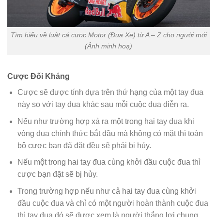
Tìm hiểu về luật cá cược Motor (Đua Xe) từ A – Z cho người mới
(Ảnh minh hoạ)
Cược Đối Kháng
Cược sẽ được tính dựa trên thứ hạng của một tay đua
này so với tay đua khác sau mỗi cuộc đua diễn ra.
Nếu như trường hợp xả ra một trong hai tay đua khi
vòng đua chính thức bắt đầu mà không có mặt thì toàn
bộ cược bạn đã đặt đều sẽ phải bị hủy.
Nếu một trong hai tay đua cùng khởi đầu cuộc đua thì
cược bạn đặt sẽ bị hủy.
Trong trường hợp nếu như cả hai tay đua cùng khởi
đầu cuộc đua và chỉ có một người hoàn thành cuộc đua
thì tay đua đó sẽ được xem là người thắng lợi chung