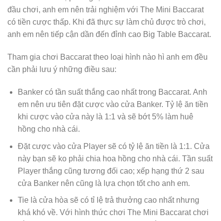
đầu chơi, anh em nên trải nghiệm với The Mini Baccarat
có tiền cược thấp. Khi đã thực sự làm chủ được trò chơi,
anh em nên tiếp cận dần đến đỉnh cao Big Table Baccarat.
Tham gia chơi Baccarat theo loại hình nào hì anh em đều
cần phải lưu ý những điều sau:
Banker có tần suất thắng cao nhất trong Baccarat. Anh
em nên ưu tiên đặt cược vào cửa Banker. Tỷ lệ ăn tiền
khi cược vào cửa này là 1:1 và sẽ bớt 5% làm huê
hồng cho nhà cái.
Đặt cược vào cửa Player sẽ có tỷ lệ ăn tiền là 1:1. Cửa
này bạn sẽ ko phải chia hoa hồng cho nhà cái. Tần suất
Player thắng cũng tương đối cao; xếp hạng thứ 2 sau
cửa Banker nên cũng là lựa chọn tốt cho anh em.
Tie là cửa hòa sẽ có tỉ lệ trả thưởng cao nhất nhưng
khá khó về. Với hình thức chơi The Mini Baccarat chơi