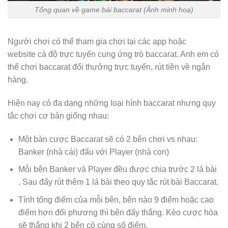
Tổng quan về game bài baccarat (Ảnh minh hoạ)
Người chơi có thể tham gia chơi tại các app hoặc
website cá độ trực tuyến cung ứng trò baccarat. Anh em có
thể chơi baccarat đổi thưởng trực tuyến, rút tiền về ngân
hàng.
Hiện nay có đa dạng những loại hình baccarat nhưng quy
tắc chơi cơ bản giống nhau:
Một bàn cược Baccarat sẽ có 2 bên chơi vs nhau:
Banker (nhà cái) đấu với Player (nhà con)
Mỗi bên Banker và Player đều được chia trước 2 lá bài
. Sau đấy rút thêm 1 lá bài theo quy tắc rút bài Baccarat.
Tính tổng điểm của mỗi bên, bên nào 9 điểm hoặc cao
điểm hơn đối phương thì bên đấy thắng. Kèo cược hòa
sẽ thắng khi 2 bên có cùng số điểm.