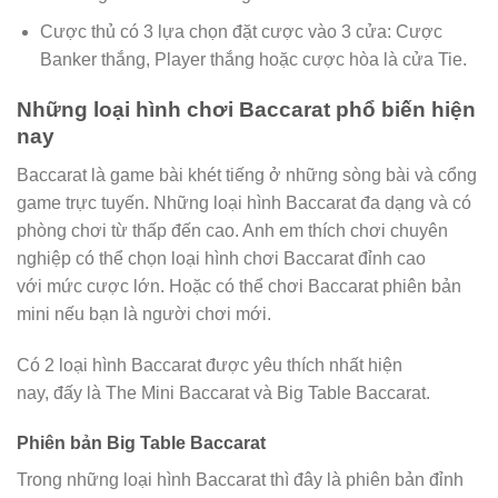
Cược thủ có 3 lựa chọn đặt cược vào 3 cửa: Cược
Banker thắng, Player thắng hoặc cược hòa là cửa Tie.
Những loại hình chơi Baccarat phổ biến hiện
nay
Baccarat là game bài khét tiếng ở những sòng bài và cổng
game trực tuyến. Những loại hình Baccarat đa dạng và có
phòng chơi từ thấp đến cao. Anh em thích chơi chuyên
nghiệp có thể chọn loại hình chơi Baccarat đỉnh cao
với mức cược lớn. Hoặc có thể chơi Baccarat phiên bản
mini nếu bạn là người chơi mới.
Có 2 loại hình Baccarat được yêu thích nhất hiện
nay, đấy là The Mini Baccarat và Big Table Baccarat.
Phiên bản Big Table Baccarat
Trong những loại hình Baccarat thì đây là phiên bản đỉnh