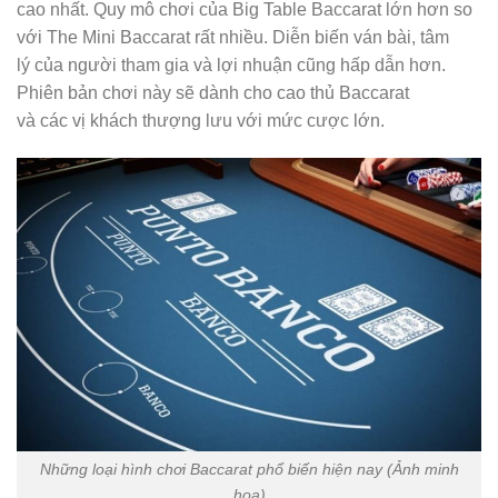
cao nhất. Quy mô chơi của Big Table Baccarat lớn hơn so
với The Mini Baccarat rất nhiều. Diễn biến ván bài, tâm
lý của người tham gia và lợi nhuận cũng hấp dẫn hơn.
Phiên bản chơi này sẽ dành cho cao thủ Baccarat
và các vị khách thượng lưu với mức cược lớn.
Những loại hình chơi Baccarat phổ biến hiện nay (Ảnh minh
hoạ)