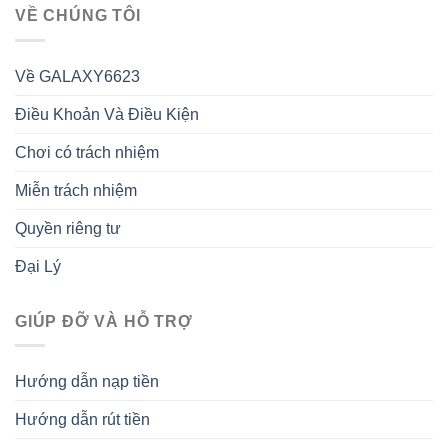
VỀ CHÚNG TÔI
Về GALAXY6623
Điều Khoản Và Điều Kiện
Chơi có trách nhiệm
Miễn trách nhiệm
Quyền riêng tư
Đại Lý
GIÚP ĐỠ VÀ HỖ TRỢ
Hướng dẫn nạp tiền
Hướng dẫn rút tiền