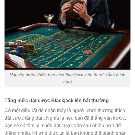
Nguyên nhân khiến bạn chơi Blackjack luôn thua? (Ảnh minh
họa)
Tăng mức đặt cược Blackjack lên bất thường
Có một điều rất dễ nhận thấy là người chơi thường thích
đặt cược tăng dần. Nghĩa là nếu bạn đã thắng ván trước,
bạn sẽ có tâm lý muốn đặt cược ván sau nhiều hơn để
thắng nhiều. Nhưng thực tại là bạn không thể giành phần