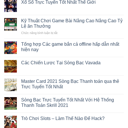
đá
Xổ Số Trực Tuyến Tốt Nhất Thế Giới
Online
Chuyên
Gia
Kỹ Thuật Chơi Game Bài Nâng Cao Nâng Cao Tỷ
Cũng
Lệ ăn Thưởng
Phải
Nể
ở
Chức năng bình luận bị tắt
Kỹ
Thuật
Tổng hợp Các game bắn cá offline hấp dẫn nhất
Chơi
hiện nay
Game
Bài
Nâng
Các Chiến Lược Tại Sòng Bạc Vavada
Cao
Nâng
Cao
Master Card 2021 Sòng Bạc Thanh toán qua thẻ
Tỷ
Trực Tuyến Tốt Nhất
Lệ
ăn
Thưởng
Sòng Bạc Trực Tuyến Tốt Nhất Với Hệ Thống
Thanh Toán Skrill 2021
Trò Chơi Slots – Làm Thế Nào Để Hack?