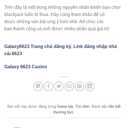
Trên đây là một trong những nguyên nhân khiến bạn chơi
blackjack luôn bị thua. Hãy cùng tham khảo để có
được những ván bài ưng ý hơn nhé. Ad chúc các
bạn thành công và rinh được nhiều phần quà giá trị!
Galaxy6623 Trang chủ đăng ký, Link đăng nhập nhà
cái 6623
Galaxy 6623 Casino
Bài viết này được đăng trong
Game bài
,
Trò chơi
. Đánh dấu
liên kết
thường trực
.