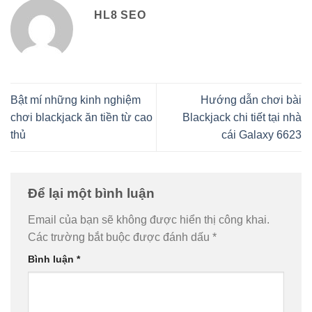
HL8 SEO
Bật mí những kinh nghiệm
Hướng dẫn chơi bài
chơi blackjack ăn tiền từ cao
Blackjack chi tiết tại nhà
thủ
cái Galaxy 6623
Để lại một bình luận
Email của bạn sẽ không được hiển thị công khai.
Các trường bắt buộc được đánh dấu
*
Bình luận
*