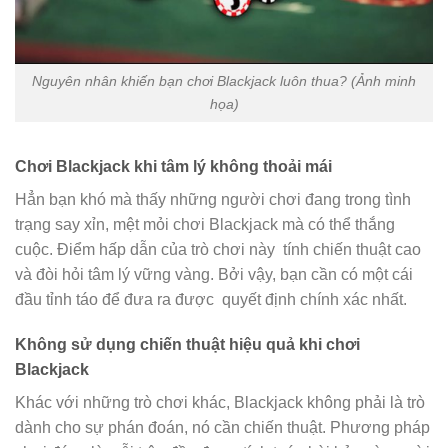
Nguyên nhân khiến bạn chơi Blackjack luôn thua? (Ảnh minh
họa)
Chơi Blackjack khi tâm lý không thoải mái
Hẳn bạn khó mà thấy những người chơi đang trong tình
trạng say xỉn, mệt mỏi chơi Blackjack mà có thể thắng
cuộc. Điểm hấp dẫn của trò chơi này tính chiến thuật cao
và đòi hỏi tâm lý vững vàng. Bởi vậy, bạn cần có một cái
đầu tỉnh táo để đưa ra được quyết định chính xác nhất.
Không sử dụng chiến thuật hiệu quả khi chơi
Blackjack
Khác với những trò chơi khác, Blackjack không phải là trò
dành cho sự phán đoán, nó cần chiến thuật. Phương pháp