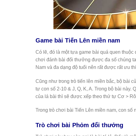
Game bài Tiến Lên miền nam
Có lẽ, đó là một tựa game bài quá quen thuộc 
chơi đánh bài đổi thưởng được đa số chúng ta 
Nam và đa dạng độ tuổi nên rất được rất ưu th
Cũng như trong trò tiến lên miền bắc, bộ bài 
tự con số 2-10 & J, Q, K, A. Trong bộ bài này.
của lá bài thì sẽ được xếp theo thứ tự Cơ > R
Trong trò chơi bài Tiến Lên miền nam, con số n
Trò chơi bài Phỏm đổi thưởng