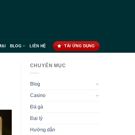
MẠI
BLOG
LIÊN HỆ
TẢI ỨNG DỤNG
CHUYÊN MỤC
Blog
Casino
Đá gà
Đại lý
Hướng dẫn