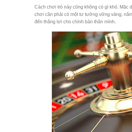
Cách chơi trò này cũng không có gì khó. Mặc dù
chơi cần phải có một tư tưởng vững vàng, nắm 
đến thắng lợi cho chính bản thân mình.