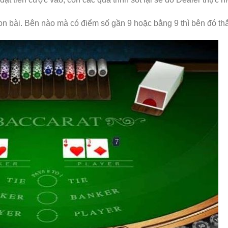
on bài. Bên nào mà có điểm số gần 9 hoặc bằng 9 thì bên đó th