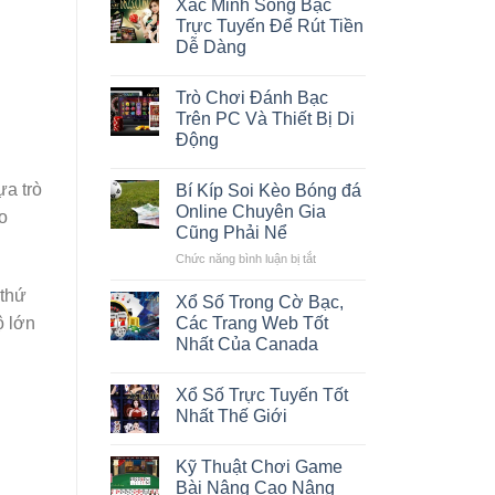
Cho
Xác Minh Sòng Bạc
Mức
đấu
Trực Tuyến Để Rút Tiền
Cược
Trường
Dễ Dàng
6623
Trò Chơi Đánh Bạc
Trên PC Và Thiết Bị Di
Động
ựa trò
Bí Kíp Soi Kèo Bóng đá
Online Chuyên Gia
o
Cũng Phải Nể
ở
Chức năng bình luận bị tắt
Bí
 thứ
Kíp
Xổ Số Trong Cờ Bạc,
Soi
ộ lớn
Các Trang Web Tốt
Kèo
Nhất Của Canada
Bóng
đá
Online
Xổ Số Trực Tuyến Tốt
Chuyên
Nhất Thế Giới
Gia
Cũng
Kỹ Thuật Chơi Game
Phải
Nể
Bài Nâng Cao Nâng