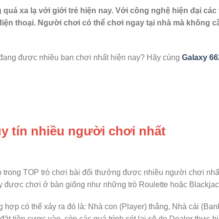
quá xa lạ với giới trẻ hiện nay. Với công nghệ hiện đại các 
điện thoại. Người chơi có thể chơi ngay tại nhà mà không c
 đang được nhiều bạn chơi nhất hiện nay? Hãy cùng
Galaxy 66
y tín nhiều người chơi nhất
ào trong TOP trò chơi bài đổi thưởng được nhiều người chơi nhấ
y được chơi ở bàn giống như những trò Roulette hoặc Blackjac
 hợp có thể xảy ra đó là: Nhà con (Player) thắng, Nhà cái (Ban
ặt tiền cược vào, còn các quá trình sót lại sẽ do Dealer thực hi