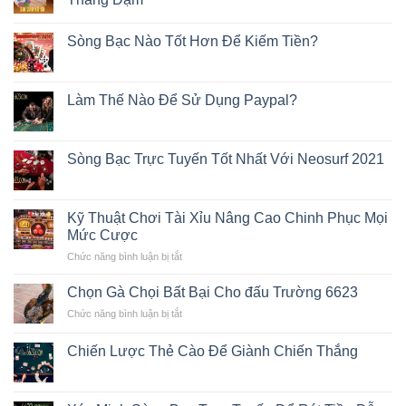
Sòng Bạc Nào Tốt Hơn Để Kiếm Tiền?
Làm Thế Nào Để Sử Dụng Paypal?
Sòng Bạc Trực Tuyến Tốt Nhất Với Neosurf 2021
Kỹ Thuật Chơi Tài Xỉu Nâng Cao Chinh Phục Mọi
Mức Cược
ở
Chức năng bình luận bị tắt
Kỹ
Thuật
Chọn Gà Chọi Bất Bại Cho đấu Trường 6623
Chơi
ở
Chức năng bình luận bị tắt
Tài
Chọn
Xỉu
Gà
Nâng
Chiến Lược Thẻ Cào Để Giành Chiến Thắng
Chọi
Cao
Bất
Chinh
Bại
Phục
Cho