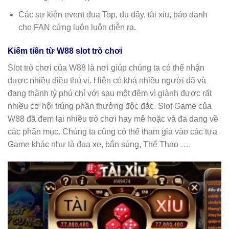
Các sự kiện event đua Top, đu dây, tài xỉu, báo danh
cho FAN cứng luôn luôn diễn ra.
Kiếm tiền từ W88 slot trò chơi
Slot trò chơi của W88 là nơi giúp chúng ta có thể nhận
được nhiều điều thú vị. Hiện có khá nhiều người đã và
đang thành tỷ phú chỉ với sau một đêm vì giành được rất
nhiều cơ hội trúng phần thưởng độc đắc. Slot Game của
W88 đã đem lại nhiều trò chơi hay mê hoặc và đa dạng về
các phân mục. Chúng ta cũng có thể tham gia vào các tựa
Game khác như là đua xe, bắn súng, Thể Thao ….