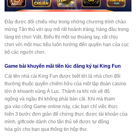
Đây được đối chiếu như trong những chương trình chào
mừng Tân thủ với quy mô rất hoành tráng, hàng đầu trong
làng trò chơi Việt. Biểu thị một sự thoáng tay, rất chịu
chơi với một mục tiêu luôn hướng đến quyền hạn của cục
bộ các người chơi.
Game bài khuyến mãi tiền lúc đăng ký tại King Fun
Cái tên nhà cái King Fun được biết tới là nhà chơi đổi
thưởng thuộc quyền chiếm hữu của một tập đoàn casino
lớn ở khoanh vùng Á Lục. Thành ra khi nói về độ
ngông và ngầu thì không phải bàn cãi. Khi mà tham
gia vào cổng Game online này, các bạn chỉ việc thực
hiện 3 bước đơn giản để chứng thực được tài khoản của
mình, giftcode dành cho tân thủ sẽ được tự động
hóa gửi cho bạn qua thông tin hộp thư.