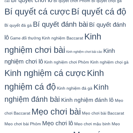
Bí quyết chơi lô
Bí quyết chơi Phỏm
Bí quyết chọi gà
cào
Bí quyết cá cược
Bí quyết cá độ
Bí quyết đánh bài
Bí quyết đánh
Bí quyết đá gà
Kinh
lô
Kinh nghiệm Baccarat
Game đổi thưởng
nghiệm chơi bài
Kinh
Kinh nghiệm chơi bài cào
nghiệm chơi lô
Kinh nghiệm chơi Phỏm
Kinh nghiệm chọi gà
Kinh nghiệm cá cược
Kinh
nghiệm cá độ
Kinh
Kinh nghiệm đá gà
nghiệm đánh bài
Kinh nghiệm đánh lô
Mẹo
Mẹo chơi bài
chơi Baccarat
Mẹo chơi bài Baccarat
Mẹo chơi lô
Mẹo chơi bài Phỏm
Mẹo chơi mậu binh
Mẹo