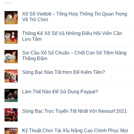
Xổ Số Vietlott – Tổng Hợp Thông Tin Quan Trọng
Về Trò Chơi
Thống Kê Xổ Số Và Những Điều Hội Viên Cần
Lưu Tâm
Soi Cầu Xổ Số Chuẩn – Chốt Con Số Tiềm Năng
Thắng Đậm
Sòng Bạc Nào Tốt Hơn Để Kiếm Tiền?
Làm Thế Nào Để Sử Dụng Paypal?
Sòng Bạc Trực Tuyến Tốt Nhất Với Neosurf 2021
Kỹ Thuật Chơi Tài Xỉu Nâng Cao Chinh Phục Mọi