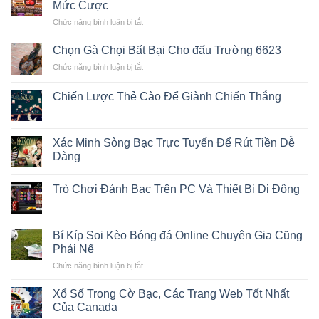
Mức Cược
ở
Chức năng bình luận bị tắt
Kỹ
Thuật
Chọn Gà Chọi Bất Bại Cho đấu Trường 6623
Chơi
ở
Chức năng bình luận bị tắt
Tài
Chọn
Xỉu
Gà
Nâng
Chiến Lược Thẻ Cào Để Giành Chiến Thắng
Chọi
Cao
Bất
Chinh
Bại
Phục
Cho
Xác Minh Sòng Bạc Trực Tuyến Để Rút Tiền Dễ
Mọi
đấu
Dàng
Mức
Trường
Cược
6623
Trò Chơi Đánh Bạc Trên PC Và Thiết Bị Di Động
Bí Kíp Soi Kèo Bóng đá Online Chuyên Gia Cũng
Phải Nể
ở
Chức năng bình luận bị tắt
Bí
Kíp
Xổ Số Trong Cờ Bạc, Các Trang Web Tốt Nhất
Soi
Của Canada
Kèo