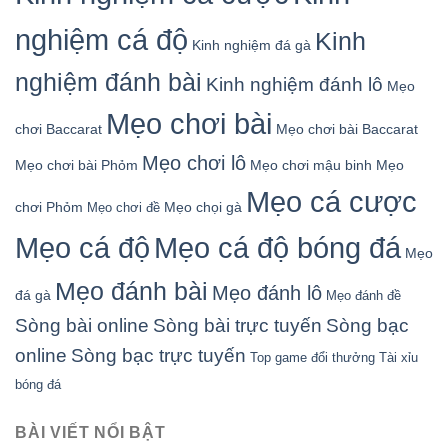
nghiệm cá độ
Kinh
Kinh nghiệm đá gà
nghiệm đánh bài
Kinh nghiệm đánh lô
Mẹo
Mẹo chơi bài
chơi Baccarat
Mẹo chơi bài Baccarat
Mẹo chơi lô
Mẹo chơi bài Phỏm
Mẹo chơi mậu binh
Mẹo
Mẹo cá cược
chơi Phỏm
Mẹo chọi gà
Mẹo chơi đề
Mẹo cá độ
Mẹo cá độ bóng đá
Mẹo
Mẹo đánh bài
Mẹo đánh lô
đá gà
Mẹo đánh đề
Sòng bài online
Sòng bài trực tuyến
Sòng bạc
online
Sòng bạc trực tuyến
Top game đổi thưởng
Tài xỉu
bóng đá
BÀI VIẾT NỔI BẬT