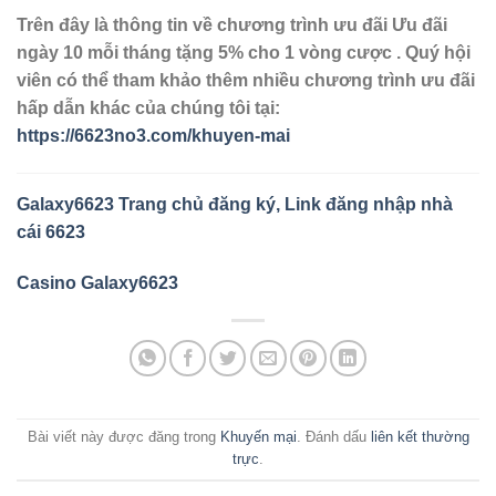
Trên đây là thông tin về chương trình ưu đãi Ưu đãi
ngày 10 mỗi tháng tặng 5% cho 1 vòng cược . Quý hội
viên có thể tham khảo thêm nhiều chương trình ưu đãi
hấp dẫn khác của chúng tôi tại:
https://6623no3.com/khuyen-mai
Galaxy6623 Trang chủ đăng ký, Link đăng nhập nhà
cái 6623
Casino Galaxy6623
Bài viết này được đăng trong
Khuyến mại
. Đánh dấu
liên kết thường
trực
.