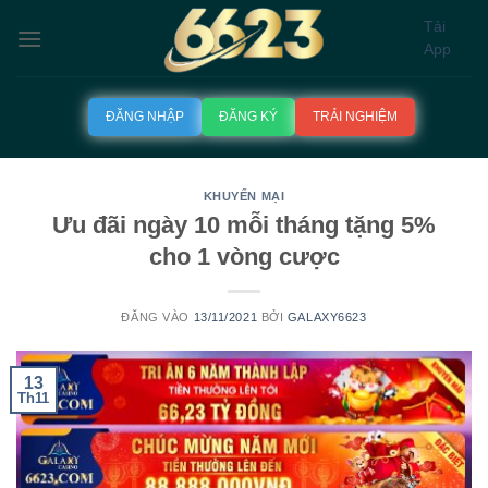
Bỏ
Tải
qua
App
nội
dung
ĐĂNG NHẬP
ĐĂNG KÝ
TRẢI NGHIỆM
KHUYẾN MẠI
Ưu đãi ngày 10 mỗi tháng tặng 5%
cho 1 vòng cược
ĐĂNG VÀO
13/11/2021
BỞI
GALAXY6623
13
Th11