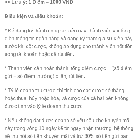
>> Lưu ý: 1 Điểm = 1000 VND
Điều kiện và điều khoản:
* Để đăng ký thành công sự kiện này, thành viên vui lòng
điền thông tin ngân hàng và đăng ký tham gia sự kiện này
trước khi đặt cược, không áp dụng cho thành viên hết tiền
trong tài khoản hoặc đã rút tiền.
* Thành viên cần hoàn thành: tổng điểm cược = [(số điểm
gửi + số điểm thưởng) x lần] rút tiền.
* Tỷ lệ doanh thu cược chỉ tính cho các cược có thắng
hoặc thua, hủy hoặc hòa, và cược của cả hai bên không
được tính vào tỷ lệ doanh thu cược.
* Nếu không đạt được doanh số yêu cầu cho khuyến mãi
này trong vòng 10 ngày kể từ ngày nhận thưởng, hệ thống
sẽ thu hồi số tiền khuyến mãi và trừ 30% số tiền gửi ban