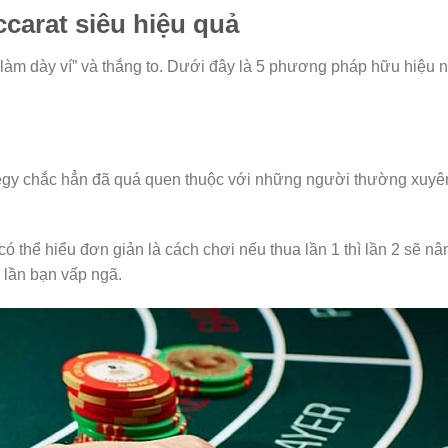
ccarat siêu hiệu quả
“làm dày ví” và thắng to. Dưới đây là 5 phương pháp hữu hiệu 
ategy chắc hẳn đã quá quen thuộc với những người thường xuyê
ó thể hiểu đơn giản là cách chơi nếu thua lần 1 thì lần 2 sẽ nâ
 lần bạn vấp ngã.