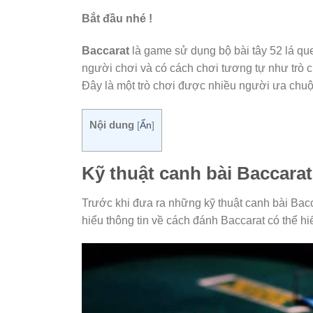
Bắt đầu nhé !
Baccarat
là game sử dụng bộ bài tây 52 lá que
người chơi và có cách chơi tương tự như trò 
Đây là một trò chơi được nhiều người ưa chu
Nội dung
[
Ẩn
]
Kỹ thuật canh bài Baccarat
Trước khi đưa ra những kỹ thuật canh bài Bac
hiểu thông tin về cách đánh Baccarat có thể h