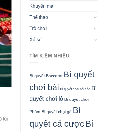
Khuyến mại
Thể thao
Trò chơi
Xổ số
TÌM KIẾM NHIỀU
Bí quyết
Bí quyết Baccarat
chơi bài
Bí
Bí quyết chơi bài cào
quyết chơi lô
Bí quyết chơi
Bí
Phỏm
Bí quyết chọi gà
 túi
quyết cá cược
Bí