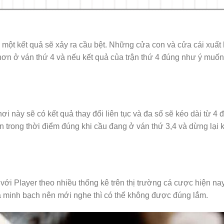
ề một kết quả sẽ xảy ra cầu bệt. Những cửa con và cửa cái xuất
ơn ở ván thứ 4 và nếu kết quả của trận thứ 4 đúng như ý muốn 
hơi này sẽ có kết quả thay đổi liên tục và đa số sẽ kéo dài từ 4 
n trong thời điểm đúng khi cầu đang ở ván thứ 3,4 và dừng lại k
với Player theo nhiều thống kê trên thị trường cá cược hiện nay
và minh bạch nên mới nghe thì có thể không được đúng lắm.