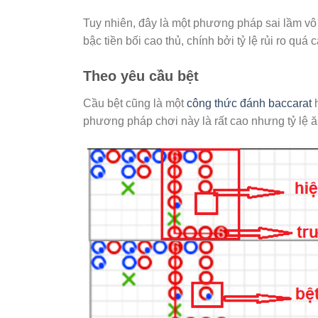
Tuy nhiên, đây là một phương pháp sai lầm vô 
bậc tiền bối cao thủ, chính bởi tỷ lệ rủi ro qu
Theo yêu cầu bệt
Cầu bệt cũng là một
công thức đánh baccarat
h
phương pháp chơi này là rất cao nhưng tỷ lệ ă