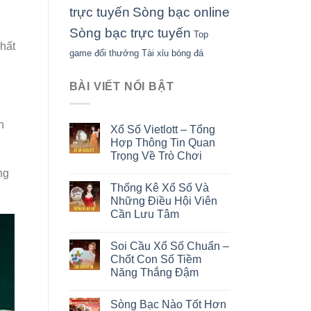
trực tuyến
Sòng bạc online
Sòng bạc trực tuyến
Top
nhất
game đổi thưởng
Tài xỉu bóng đá
BÀI VIẾT NỔI BẬT
n
Xổ Số Vietlott – Tổng
Hợp Thông Tin Quan
Trọng Về Trò Chơi
ng
Thống Kê Xổ Số Và
Những Điều Hội Viên
Cần Lưu Tâm
Soi Cầu Xổ Số Chuẩn –
Chốt Con Số Tiềm
Năng Thắng Đậm
Sòng Bạc Nào Tốt Hơn