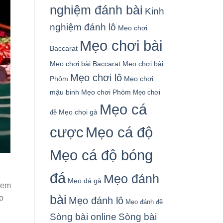
nghiệm đánh bài
Kinh
nghiệm đánh lô
Mẹo chơi
Mẹo chơi bài
Baccarat
Mẹo chơi bài Baccarat
Mẹo chơi bài
Mẹo chơi lô
Phỏm
Mẹo chơi
mậu binh
Mẹo chơi Phỏm
Mẹo chơi
Mẹo cá
Mẹo chọi gà
đề
Mẹo cá độ
cược
Mẹo cá độ bóng
đá
Mẹo đánh
Mẹo đá gà
h em
bài
o
Mẹo đánh lô
Mẹo đánh đề
Sòng bài online
Sòng bài