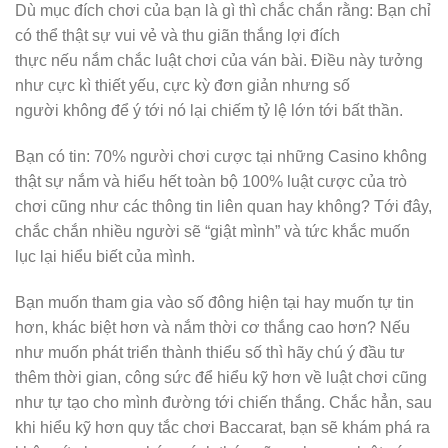
Dù mục đích chơi của bạn là gì thì chắc chắn rằng: Bạn chỉ
có thể thật sự vui vẻ và thu giãn thắng lợi đích
thực nếu nắm chắc luật chơi của ván bài. Điều này tưởng
như cực kì thiết yếu, cực kỳ đơn giản nhưng số
người không để ý tới nó lại chiếm tỷ lệ lớn tới bất thần.
Bạn có tin: 70% người chơi cược tại những Casino không
thật sự nắm và hiểu hết toàn bộ 100% luật cược của trò
chơi cũng như các thông tin liên quan hay không? Tới đây,
chắc chắn nhiều người sẽ “giật mình” và tức khắc muốn
lục lại hiểu biết của mình.
Bạn muốn tham gia vào số đông hiện tại hay muốn tự tin
hơn, khác biệt hơn và nắm thời cơ thắng cao hơn? Nếu
như muốn phát triển thành thiểu số thì hãy chú ý đầu tư
thêm thời gian, công sức để hiểu kỹ hơn về luật chơi cũng
như tự tạo cho mình đường tới chiến thắng. Chắc hẳn, sau
khi hiểu kỹ hơn quy tắc chơi Baccarat, bạn sẽ khám phá ra