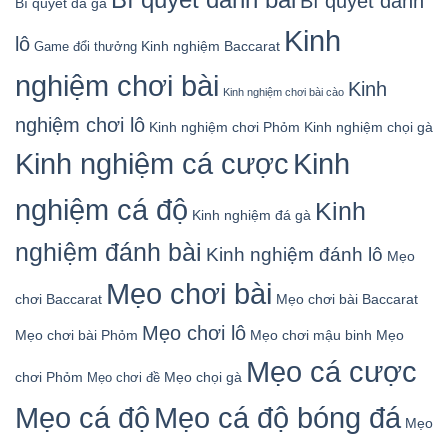
Bí quyết đánh
Bí quyết đá gà
Kinh
lô
Kinh nghiệm Baccarat
Game đổi thưởng
nghiệm chơi bài
Kinh
Kinh nghiệm chơi bài cào
nghiệm chơi lô
Kinh nghiệm chơi Phỏm
Kinh nghiệm chọi gà
Kinh nghiệm cá cược
Kinh
nghiệm cá độ
Kinh
Kinh nghiệm đá gà
nghiệm đánh bài
Kinh nghiệm đánh lô
Mẹo
Mẹo chơi bài
chơi Baccarat
Mẹo chơi bài Baccarat
Mẹo chơi lô
Mẹo chơi bài Phỏm
Mẹo chơi mậu binh
Mẹo
Mẹo cá cược
chơi Phỏm
Mẹo chọi gà
Mẹo chơi đề
Mẹo cá độ
Mẹo cá độ bóng đá
Mẹo