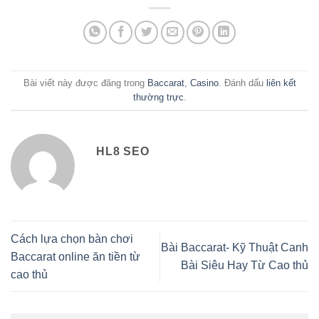
Bài viết này được đăng trong
Baccarat
,
Casino
. Đánh dấu
liên kết
thường trực
.
HL8 SEO
Cách lựa chọn bàn chơi
Bài Baccarat- Kỹ Thuật Canh
Baccarat online ăn tiền từ
Bài Siêu Hay Từ Cao thủ
cao thủ