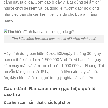
cảnh này là gì đã. Cơm gạo ở đây ý là tứ dùng để ám chỉ
người chơi để kiếm vài ba đồng lẻ. “Cơm gạo” nó giống
như việc bạn chỉ cần kiếm tiền chỉ đủ cho bữa ăn hằng
ngày.
Tìm hiểu đánh baccarat cơm gạo là gì? (Ảnh minh hoạ)
Hãy hình dung bạn kiếm được 50k/ngày 1 tháng 30 ngày
bạn có thể kiếm được 1.500.000 Vnđ. Trưd hao các ngày
kém may mắn và làm tròn chỉ còn 1.000.000 vnđ/tháng. Thì
nó vẫn là một con số để bạn chi trả tiền cafe hay vài bữa
ăn, đấy chính là “cơm gạo” trong ý nghĩa bài viết trên.
Cách đánh Baccarat cơm gạo hiệu quả từ
cao thủ
Đầu tiên cần nắm thật chắc luật chơi