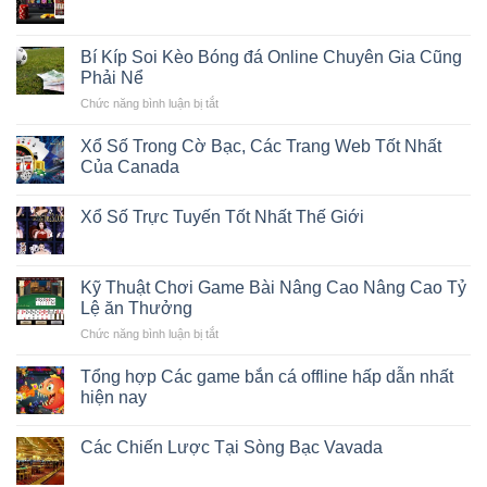
Bí Kíp Soi Kèo Bóng đá Online Chuyên Gia Cũng
Phải Nể
ở
Chức năng bình luận bị tắt
Bí
Kíp
Xổ Số Trong Cờ Bạc, Các Trang Web Tốt Nhất
Soi
Của Canada
Kèo
Bóng
đá
Xổ Số Trực Tuyến Tốt Nhất Thế Giới
Online
Chuyên
Gia
Kỹ Thuật Chơi Game Bài Nâng Cao Nâng Cao Tỷ
Cũng
Lệ ăn Thưởng
Phải
Nể
ở
Chức năng bình luận bị tắt
Kỹ
Thuật
Tổng hợp Các game bắn cá offline hấp dẫn nhất
Chơi
hiện nay
Game
Bài
Nâng
Các Chiến Lược Tại Sòng Bạc Vavada
Cao
Nâng