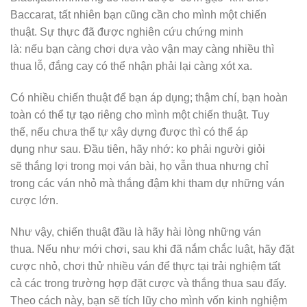
Baccarat, tất nhiên bạn cũng cần cho mình một chiến
thuật. Sự thực đã được nghiên cứu chứng minh
là: nếu bạn càng chơi dựa vào vận may càng nhiều thì
thua lỗ, đắng cay có thể nhận phải lại càng xót xa.
Có nhiều chiến thuật để bạn áp dụng; thậm chí, bạn hoàn
toàn có thể tự tạo riêng cho mình một chiến thuật. Tuy
thế, nếu chưa thể tự xây dựng được thì có thể áp
dụng như sau. Đầu tiên, hãy nhớ: ko phải người giỏi
sẽ thắng lợi trong mọi ván bài, họ vẫn thua nhưng chỉ
trong các ván nhỏ mà thắng đậm khi tham dự những ván
cược lớn.
Như vậy, chiến thuật đầu là hãy hài lòng những ván
thua. Nếu như mới chơi, sau khi đã nắm chắc luật, hãy đặt
cược nhỏ, chơi thử nhiều ván để thực tại trải nghiệm tất
cả các trong trường hợp đặt cược và thắng thua sau đấy.
Theo cách này, bạn sẽ tích lũy cho mình vốn kinh nghiệm