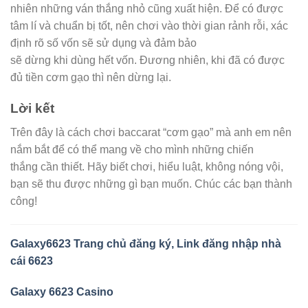
nhiên những ván thắng nhỏ cũng xuất hiện. Để có được
tâm lí và chuẩn bị tốt, nên chơi vào thời gian rảnh rỗi, xác
định rõ số vốn sẽ sử dụng và đảm bảo
sẽ dừng khi dùng hết vốn. Đương nhiên, khi đã có được
đủ tiền cơm gạo thì nên dừng lại.
Lời kết
Trên đây là cách chơi baccarat “cơm gạo” mà anh em nên
nắm bắt để có thể mang về cho mình những chiến
thắng cần thiết. Hãy biết chơi, hiểu luật, không nóng vội,
bạn sẽ thu được những gì bạn muốn. Chúc các bạn thành
công!
Galaxy6623 Trang chủ đăng ký, Link đăng nhập nhà
cái 6623
Galaxy 6623 Casino