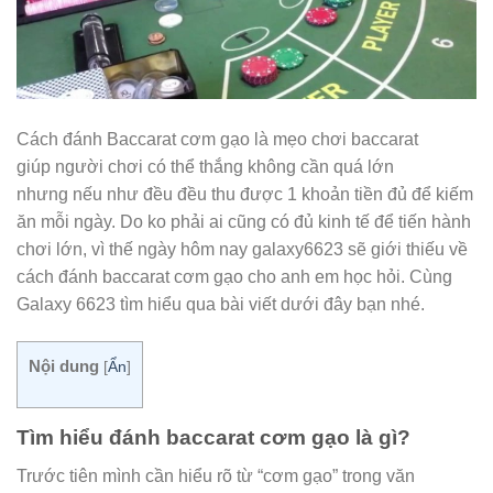
Cách đánh Baccarat cơm gạo là mẹo chơi baccarat
giúp người chơi có thể thắng không cần quá lớn
nhưng nếu như đều đều thu được 1 khoản tiền đủ để kiếm
ăn mỗi ngày. Do ko phải ai cũng có đủ kinh tế để tiến hành
chơi lớn, vì thế ngày hôm nay galaxy6623 sẽ giới thiếu về
cách đánh baccarat cơm gạo cho anh em học hỏi. Cùng
Galaxy 6623 tìm hiểu qua bài viết dưới đây bạn nhé.
Nội dung
[
Ẩn
]
Tìm hiểu đánh baccarat cơm gạo là gì?
Trước tiên mình cần hiểu rõ từ “cơm gạo” trong văn