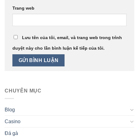
Trang web
Lưu tên của tôi, email, và trang web trong trình
duyệt này cho lần bình luận kế tiếp của tôi.
CHUYÊN MỤC
Blog
Casino
Đá gà