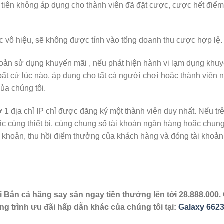
 tiên không áp dụng cho thành viên đã đặt cược, cược hết điểm
c vô hiệu, sẽ không được tính vào tổng doanh thu cược hợp lệ.
hoản sử dụng khuyến mãi , nếu phát hiện hành vi lạm dụng khu
t cứ lúc nào, áp dụng cho tất cả người chơi hoặc thành viên
của chúng tôi.
 1 địa chỉ IP chỉ được đăng ký một thành viên duy nhất. Nếu tr
ặc cùng thiết bị, cùng chung số tài khoản ngân hàng hoặc chun
i khoản, thu hồi điểm thưởng của khách hàng và đóng tài khoản
i Bắn cá hăng say săn ngay tiền thưởng lên tới 28.888.000.
g trình ưu đãi hấp dẫn khác của chúng tôi tại:
Galaxy 662