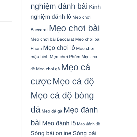
nghiệm đánh bài
Kinh
nghiệm đánh lô
Mẹo chơi
Mẹo chơi bài
Baccarat
Mẹo chơi bài Baccarat
Mẹo chơi bài
Mẹo chơi lô
Phỏm
Mẹo chơi
mậu binh
Mẹo chơi Phỏm
Mẹo chơi
Mẹo cá
Mẹo chọi gà
đề
Mẹo cá độ
cược
Mẹo cá độ bóng
đá
Mẹo đánh
Mẹo đá gà
bài
Mẹo đánh lô
Mẹo đánh đề
Sòng bài online
Sòng bài