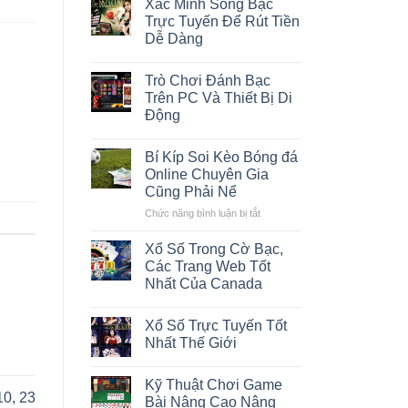
Cho
Xác Minh Sòng Bạc
Mức
đấu
Trực Tuyến Để Rút Tiền
Cược
Trường
Dễ Dàng
6623
Trò Chơi Đánh Bạc
Trên PC Và Thiết Bị Di
Động
Bí Kíp Soi Kèo Bóng đá
Online Chuyên Gia
Cũng Phải Nể
ở
Chức năng bình luận bị tắt
Bí
Kíp
Xổ Số Trong Cờ Bạc,
Soi
Các Trang Web Tốt
Kèo
Nhất Của Canada
Bóng
đá
Online
Xổ Số Trực Tuyến Tốt
Chuyên
Nhất Thế Giới
Gia
Cũng
Kỹ Thuật Chơi Game
Phải
10, 23
Nể
Bài Nâng Cao Nâng