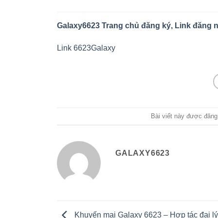
Galaxy6623 Trang chủ đăng ký, Link đăng n
Link 6623Galaxy
Bài viết này được đăng
GALAXY6623
Khuyến mại Galaxy 6623 – Hợp tác đại l