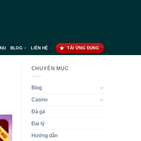
MẠI
BLOG
LIÊN HỆ
TẢI ỨNG DỤNG
CHUYÊN MỤC
Blog
Casino
Đá gà
Đại lý
Hướng dẫn