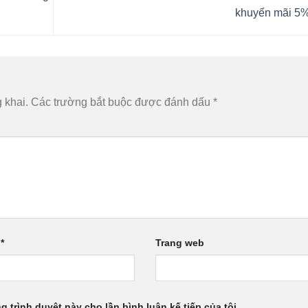
khuyến mãi 5
 khai.
Các trường bắt buộc được đánh dấu
*
l
*
Trang web
g trình duyệt này cho lần bình luận kế tiếp của tôi.