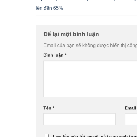
lên đến 65%
Để lại một bình luận
Email của bạn sẽ không được hiển thị công
Bình luận
*
Tên
*
Emai
Lưu tên của tôi, email, và trang web tron