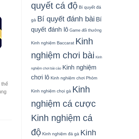
quyết cá độ
Bí quyết đá
Bí quyết đánh bài
Bí
gà
quyết đánh lô
Game đổi thưởng
Kinh
Kinh nghiệm Baccarat
nghiệm chơi bài
Kinh
Kinh nghiệm
nghiệm chơi bài cào
chơi lô
Kinh nghiệm chơi Phỏm
 thể
Kinh
Kinh nghiệm chọi gà
ùng
nghiệm cá cược
Kinh nghiệm cá
độ
Kinh
Kinh nghiệm đá gà