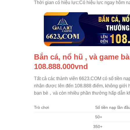
Thời gian có hiệu lực:Có hiệu lực ngay hôm n
Bắn cá, nổ hũ , và game bà
108.888.000vnd
Tất cả các thành viên 6623.COM có số tiền nạp 
nhận được lên đến 108.888 điểm, không giới 
bạn bè，và còn nhiều phần thưởng hấp dẫn k
Trò chơi
Số tiền nạp lần đầ
50+
350+