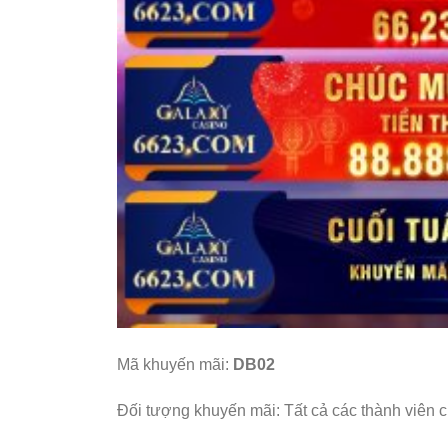
Mã khuyến mãi:
DB02
Đối tượng khuyến mãi: Tất cả các thành viên