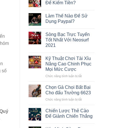
Để Kiếm Tiền?
Làm Thế Nào Để Sử
Dụng Paypal?
Sòng Bạc Trực Tuyến
yến
Tốt Nhất Với Neosurf
 nhóm
2021
Kỹ Thuật Chơi Tài Xỉu
ên
Nâng Cao Chinh Phục
Mọi Mức Cược
g số
ở
Chức năng bình luận bị tắt
Kỹ
Thuật
Chọn Gà Chọi Bất Bại
Chơi
Cho đấu Trường 6623
Tài
ở
Chức năng bình luận bị tắt
Xỉu
Chọn
Nâng
Gà
Cao
Chiến Lược Thẻ Cào
 Quý
Chọi
Chinh
Để Giành Chiến Thắng
3
Bất
Phục
Bại
Mọi