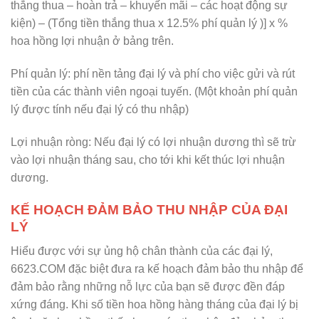
thắng thua – hoàn trả – khuyến mãi – các hoạt động sự
kiện) – (Tổng tiền thắng thua x 12.5% phí quản lý )] x %
hoa hồng lợi nhuận ở bảng trên.
Phí quản lý: phí nền tảng đại lý và phí cho việc gửi và rút
tiền của các thành viên ngoại tuyến. (Một khoản phí quản
lý được tính nếu đại lý có thu nhập)
Lợi nhuận ròng: Nếu đại lý có lợi nhuận dương thì sẽ trừ
vào lợi nhuận tháng sau, cho tới khi kết thúc lợi nhuận
dương.
KẾ HOẠCH ĐẢM BẢO THU NHẬP CỦA ĐẠI
LÝ
Hiểu được với sự ủng hộ chân thành của các đại lý,
6623.COM đặc biệt đưa ra kế hoạch đảm bảo thu nhập để
đảm bảo rằng những nỗ lực của bạn sẽ được đền đáp
xứng đáng. Khi số tiền hoa hồng hàng tháng của đại lý bị