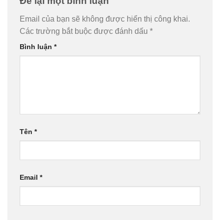
Để lại một bình luận
Email của bạn sẽ không được hiển thị công khai.
Các trường bắt buộc được đánh dấu
*
Bình luận
*
Tên
*
Email
*