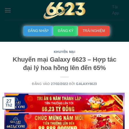
Bỏ
Tải
qua
App
nội
dung
ĐĂNG NHẬP
ĐĂNG KÝ
TRẢI NGHIỆM
KHUYẾN MẠI
Khuyến mại Galaxy 6623 – Hợp tác
đại lý hoa hồng lên đến 65%
ĐĂNG VÀO
27/02/2022
BỞI
GALAXY6623
27
Th2