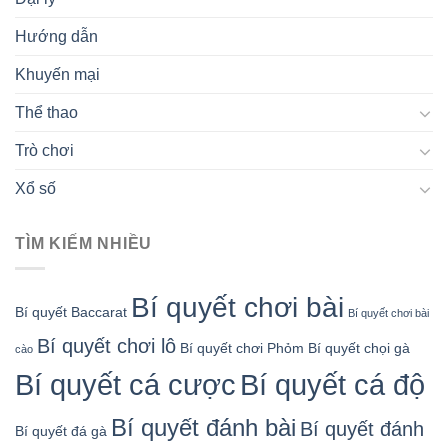
Hướng dẫn
Khuyến mại
Thể thao
Trò chơi
Xổ số
TÌM KIẾM NHIỀU
Bí quyết chơi bài
Bí quyết Baccarat
Bí quyết chơi bài
Bí quyết chơi lô
Bí quyết chơi Phỏm
Bí quyết chọi gà
cào
Bí quyết cá cược
Bí quyết cá độ
Bí quyết đánh bài
Bí quyết đánh
Bí quyết đá gà