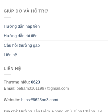
GIÚP ĐỠ VÀ HỖ TRỢ
Hướng dẫn nạp tiền
Hướng dẫn rút tiền
Câu hỏi thường gặp
Liên hệ
LIÊN HỆ
Thương hiệu:
6623
Email:
betram01011997@gmail.com
Website:
https://6623no3.com/
Địa chỉ:
Đường Tân Liêm, Phong Phú, Bình Chánh, TP.