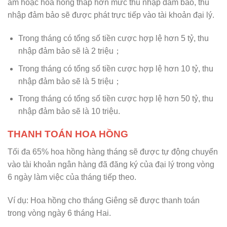
âm hoặc hoa hồng thấp hơn mức thu nhập đảm bảo, thu
nhập đảm bảo sẽ được phát trực tiếp vào tài khoản đại lý.
Trong tháng có tổng số tiền cược hợp lệ hơn 5 tỷ, thu
nhập đảm bảo sẽ là 2 triệu；
Trong tháng có tổng số tiền cược hợp lệ hơn 10 tỷ, thu
nhập đảm bảo sẽ là 5 triệu；
Trong tháng có tổng số tiền cược hợp lệ hơn 50 tỷ, thu
nhập đảm bảo sẽ là 10 triệu.
THANH TOÁN HOA HỒNG
Tối đa 65% hoa hồng hàng tháng sẽ được tự động chuyển
vào tài khoản ngân hàng đã đăng ký của đại lý trong vòng
6 ngày làm việc của tháng tiếp theo.
Ví dụ: Hoa hồng cho tháng Giêng sẽ được thanh toán
trong vòng ngày 6 tháng Hai.