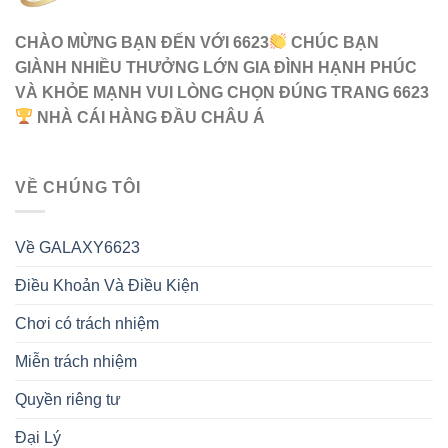
CHÀO MỪNG BẠN ĐẾN VỚI 6623
CHÚC BẠN
GIÀNH NHIỀU THƯỞNG LỚN GIA ĐÌNH HẠNH PHÚC
VÀ KHỎE MẠNH VUI LÒNG CHỌN ĐÚNG TRANG 6623
NHÀ CÁI HÀNG ĐẦU CHÂU Á
VỀ CHÚNG TÔI
Về GALAXY6623
Điều Khoản Và Điều Kiện
Chơi có trách nhiệm
Miễn trách nhiệm
Quyền riêng tư
Đại Lý