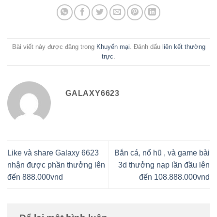
Bài viết này được đăng trong
Khuyến mại
. Đánh dấu
liên kết thường
trực
.
GALAXY6623
Like và share Galaxy 6623
Bắn cá, nổ hũ , và game bài
nhận được phần thưởng lên
3d thưởng nạp lần đầu lên
đến 888.000vnd
đến 108.888.000vnd