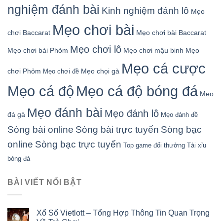
nghiệm đánh bài
Kinh nghiệm đánh lô
Mẹo
Mẹo chơi bài
chơi Baccarat
Mẹo chơi bài Baccarat
Mẹo chơi lô
Mẹo chơi bài Phỏm
Mẹo chơi mậu binh
Mẹo
Mẹo cá cược
chơi Phỏm
Mẹo chọi gà
Mẹo chơi đề
Mẹo cá độ
Mẹo cá độ bóng đá
Mẹo
Mẹo đánh bài
Mẹo đánh lô
đá gà
Mẹo đánh đề
Sòng bài online
Sòng bài trực tuyến
Sòng bạc
online
Sòng bạc trực tuyến
Top game đổi thưởng
Tài xỉu
bóng đá
BÀI VIẾT NỔI BẬT
Xổ Số Vietlott – Tổng Hợp Thông Tin Quan Trọng