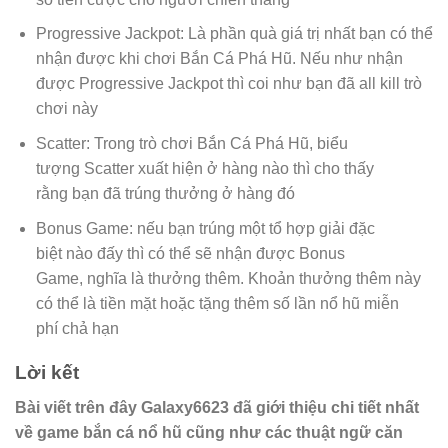
Progressive Jackpot: Là phần quà giá trị nhất bạn có thể
nhận được khi chơi Bắn Cá Phá Hũ. Nếu như nhận
được Progressive Jackpot thì coi như bạn đã all kill trò
chơi này
Scatter: Trong trò chơi Bắn Cá Phá Hũ, biểu
tượng Scatter xuất hiện ở hàng nào thì cho thấy
rằng bạn đã trúng thưởng ở hàng đó
Bonus Game: nếu bạn trúng một tổ hợp giải đặc
biệt nào đấy thì có thể sẽ nhận được Bonus
Game, nghĩa là thưởng thêm. Khoản thưởng thêm này
có thể là tiền mặt hoặc tặng thêm số lần nổ hũ miễn
phí chả hạn
Lời kết
Bài viết trên đây Galaxy6623 đã giới thiệu chi tiết nhất
về game bắn cá nổ hũ cũng như các thuật ngữ căn