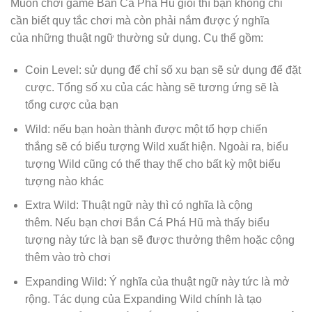
Muốn chơi game Bắn Cá Phá Hũ giỏi thì bạn không chỉ
cần biết quy tắc chơi mà còn phải nắm được ý nghĩa
của những thuật ngữ thường sử dụng. Cụ thể gồm:
Coin Level: sử dụng để chỉ số xu bạn sẽ sử dụng để đặt
cược. Tổng số xu của các hàng sẽ tương ứng sẽ là
tổng cược của bạn
Wild: nếu bạn hoàn thành được một tổ hợp chiến
thắng sẽ có biểu tượng Wild xuất hiện. Ngoài ra, biểu
tượng Wild cũng có thể thay thế cho bất kỳ một biểu
tượng nào khác
Extra Wild: Thuật ngữ này thì có nghĩa là cộng
thêm. Nếu bạn chơi Bắn Cá Phá Hũ mà thấy biểu
tượng này tức là bạn sẽ được thưởng thêm hoặc cộng
thêm vào trò chơi
Expanding Wild: Ý nghĩa của thuật ngữ này tức là mở
rộng. Tác dụng của Expanding Wild chính là tạo