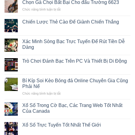
Thuật
Chọn Gà Chọi Bất Bại Cho đấu Trường 6623
Chơi
ở
Chức năng bình luận bị tắt
Tài
Chọn
Xỉu
Gà
Nâng
Chiến Lược Thẻ Cào Để Giành Chiến Thắng
Chọi
Cao
Bất
Chinh
Bại
Phục
Cho
Xác Minh Sòng Bạc Trực Tuyến Để Rút Tiền Dễ
Mọi
đấu
Dàng
Mức
Trường
Cược
6623
Trò Chơi Đánh Bạc Trên PC Và Thiết Bị Di Động
Bí Kíp Soi Kèo Bóng đá Online Chuyên Gia Cũng
Phải Nể
ở
Chức năng bình luận bị tắt
Bí
Kíp
Xổ Số Trong Cờ Bạc, Các Trang Web Tốt Nhất
Soi
Của Canada
Kèo
Bóng
đá
Xổ Số Trực Tuyến Tốt Nhất Thế Giới
Online
Chuyên