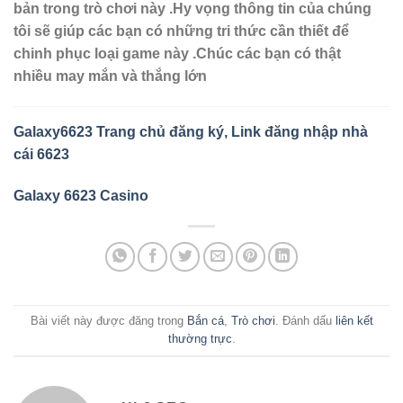
bản trong trò chơi này .Hy vọng thông tin của chúng
tôi sẽ giúp các bạn có những tri thức cần thiết để
chinh phục loại game này .Chúc các bạn có thật
nhiều may mắn và thắng lớn
Galaxy6623 Trang chủ đăng ký, Link đăng nhập nhà
cái 6623
Galaxy 6623 Casino
Bài viết này được đăng trong
Bắn cá
,
Trò chơi
. Đánh dấu
liên kết
thường trực
.