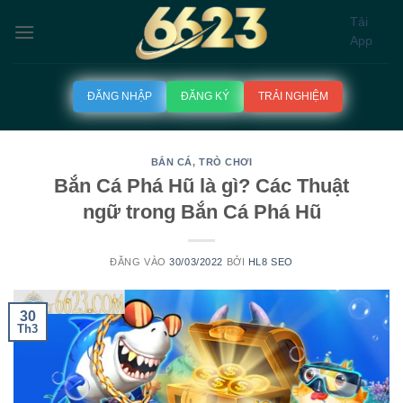
Bỏ
Tải
qua
App
nội
dung
ĐĂNG NHẬP
ĐĂNG KÝ
TRẢI NGHIỆM
BẮN CÁ
,
TRÒ CHƠI
Bắn Cá Phá Hũ là gì? Các Thuật
ngữ trong Bắn Cá Phá Hũ
ĐĂNG VÀO
30/03/2022
BỞI
HL8 SEO
30
Th3