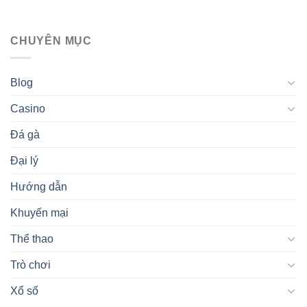
CHUYÊN MỤC
Blog
Casino
Đá gà
Đại lý
Hướng dẫn
Khuyến mại
Thể thao
Trò chơi
Xổ số