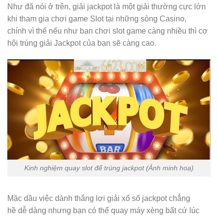
Như đã nói ở trên, giải jackpot là một giải thường cực lớn
khi tham gia chơi game Slot tại những sòng Casino,
chính vì thế nếu như bạn chơi slot game càng nhiều thì cơ
hội trúng giải Jackpot của bạn sẽ càng cao.
Kinh nghiệm quay slot để trúng jackpot (Ảnh minh hoạ)
Mặc dầu việc dành thắng lợi giải xổ số jackpot chẳng
hề dễ dàng nhưng bạn có thể quay máy xèng bất cứ lúc