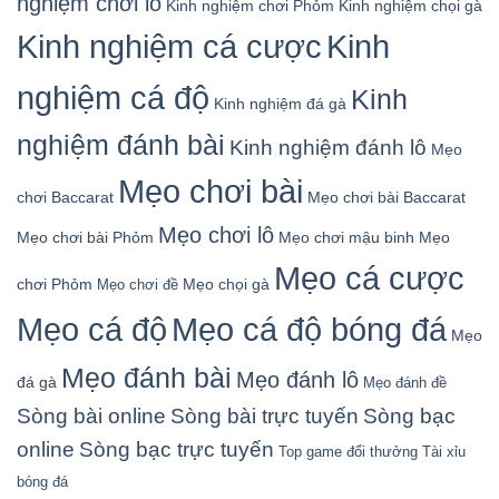
nghiệm chơi lô
Kinh nghiệm chơi Phỏm
Kinh nghiệm chọi gà
Kinh nghiệm cá cược
Kinh
nghiệm cá độ
Kinh
Kinh nghiệm đá gà
nghiệm đánh bài
Kinh nghiệm đánh lô
Mẹo
Mẹo chơi bài
chơi Baccarat
Mẹo chơi bài Baccarat
Mẹo chơi lô
Mẹo chơi bài Phỏm
Mẹo chơi mậu binh
Mẹo
Mẹo cá cược
chơi Phỏm
Mẹo chọi gà
Mẹo chơi đề
Mẹo cá độ
Mẹo cá độ bóng đá
Mẹo
Mẹo đánh bài
Mẹo đánh lô
đá gà
Mẹo đánh đề
Sòng bài online
Sòng bài trực tuyến
Sòng bạc
online
Sòng bạc trực tuyến
Top game đổi thưởng
Tài xỉu
bóng đá