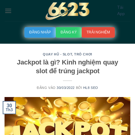
Bỏ
Tải
qua
App
nội
dung
ĐĂNG NHẬP
ĐĂNG KÝ
TRẢI NGHIỆM
QUAY HŨ - SLOT
,
TRÒ CHƠI
Jackpot là gì? Kinh nghiệm quay
slot để trúng jackpot
ĐĂNG VÀO
30/03/2022
BỞI
HL8 SEO
30
Th3