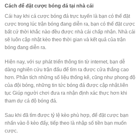
Cách để đặt cược bóng đá tại nhà cái
Cái hay khi cá cược bóng đá trực tuyến là bạn có thể đặt
cược trong lúc trận bóng đang diễn ra, bạn có thể đặt cược
bất cứ thời khắc nào đều được nhà cái chấp nhận. Nhà cái
sẽ luôn cập nhật kèo theo thời gian và kết quả của trận
bóng đang diễn ra.
Hiện nay, với sự phát triển thông tin từ internet, bạn dễ
dàng nghiên cứu trận đấu để tìm ra được cửa thắng cao
hơn. Phân tích những số liệu thống kê, cũng như phong độ
của đội bóng, những tin tức bóng đá được cập nhật.liên
tục Giúp người chơi đưa ra nhận định xác thực hơn khi
tham dự cá độ bóng đá.
Sau khi đã tìm được tỷ lệ kèo phù hợp, để đặt cược bạn
nhấn vào ô kèo đấy, tiếp theo là nhập số tiền bạn muốn
cược.