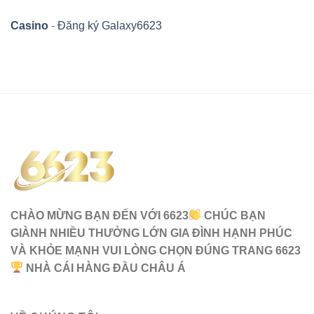
Casino
-
Đăng ký Galaxy6623
CHÀO MỪNG BẠN ĐẾN VỚI 6623
CHÚC BẠN
GIÀNH NHIỀU THƯỞNG LỚN GIA ĐÌNH HẠNH PHÚC
VÀ KHỎE MẠNH VUI LÒNG CHỌN ĐÚNG TRANG 6623
NHÀ CÁI HÀNG ĐẦU CHÂU Á