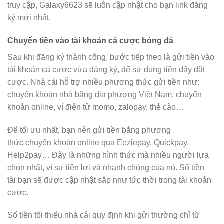
truy cập, Galaxy6623 sẽ luôn cập nhật cho bạn link đăng
ký mới nhất.
Chuyển tiền vào tài khoản cá cược bóng đá
Sau khi đăng ký thành công, bước tiếp theo là gửi tiền vào
tài khoản cá cược vừa đăng ký, để sử dụng tiền đấy đặt
cược. Nhà cái hỗ trợ nhiều phương thức gửi tiền như:
chuyển khoản nhà băng địa phương Việt Nam, chuyển
khoản online, ví điện tử momo, zalopay, thẻ cào…
Để tối ưu nhất, bạn nên gửi tiền bằng phương
thức chuyển khoản online qua Eeziepay, Quickpay,
Help2pay… Đây là những hình thức mà nhiều người lựa
chọn nhất, vì sự tiện lợi và nhanh chóng của nó. Số tiền
tài bạn sẽ được cập nhật sắp như tức thời trong tài khoản
cược.
Số tiền tối thiểu nhà cái quy định khi gửi thường chỉ từ