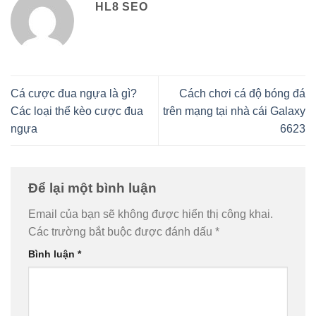
HL8 SEO
Cá cược đua ngựa là gì?
Cách chơi cá độ bóng đá
Các loại thể kèo cược đua
trên mạng tại nhà cái Galaxy
ngựa
6623
Để lại một bình luận
Email của bạn sẽ không được hiển thị công khai.
Các trường bắt buộc được đánh dấu
*
Bình luận
*