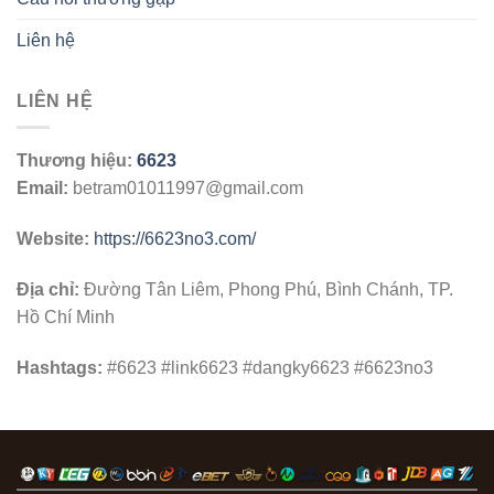
Liên hệ
LIÊN HỆ
Thương hiệu:
6623
Email:
betram01011997@gmail.com
Website:
https://6623no3.com/
Địa chỉ:
Đường Tân Liêm, Phong Phú, Bình Chánh, TP.
Hồ Chí Minh
Hashtags:
#6623 #link6623 #dangky6623 #6623no3