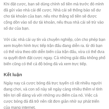
Khi đặt cược, bạn sẽ dùng chính số tiền mà trước đó mình
đã gửi vào nhà cái để cược. Nhà cái sẽ thông báo số dư
cho tài khoản của bạn. nếu như thắng số tiền sẽ được
cộng dồn vào số dư tài khoản, nếu thua nhà cái sẽ trừ vào
số dư của bạn.
Với các nhà cái uy tín và chuyên nghiệp, còn cho phép bạn
xem truyền hình trực tiếp trận đấu đang diễn ra. từ đó bạn
có thể vừa theo dõi diễn biến của trận đấu, vừa có thể đưa
ra quyết định đặt cược ngay. Cả những giải đấu không phổ
biến cũng có thể cá độ bóng đá và xem trực tiếp.
Kết luận
Ngày nay cá cược bóng đá trực tuyến có rất nhiều người
đang chơi, và con số này sẽ ngày càng nhiều thêm vì tính
tiện lợi dễ dàng và với những ưu điểm của nó. Việc cá
cược bóng đá đã trở nên rất đơn giản nhờ sự phát triển
của mạng internet.