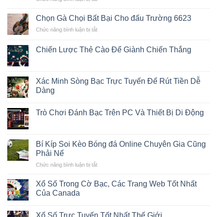
Kỹ
Thuật
Chọn Gà Chọi Bất Bại Cho đấu Trường 6623
Chơi
ở
Chức năng bình luận bị tắt
Tài
Chọn
Xỉu
Gà
Nâng
Chiến Lược Thẻ Cào Để Giành Chiến Thắng
Chọi
Cao
Bất
Chinh
Bại
Phục
Cho
Xác Minh Sòng Bạc Trực Tuyến Để Rút Tiền Dễ
Mọi
đấu
Dàng
Mức
Trường
Cược
6623
Trò Chơi Đánh Bạc Trên PC Và Thiết Bị Di Động
Bí Kíp Soi Kèo Bóng đá Online Chuyên Gia Cũng
Phải Nể
ở
Chức năng bình luận bị tắt
Bí
Kíp
Xổ Số Trong Cờ Bạc, Các Trang Web Tốt Nhất
Soi
Của Canada
Kèo
Bóng
đá
Xổ Số Trực Tuyến Tốt Nhất Thế Giới