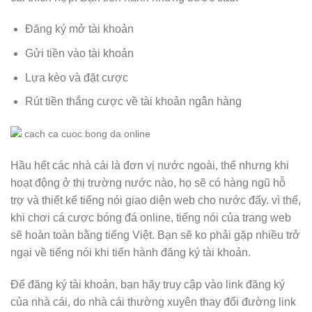
Đăng ký mở tài khoản
Gửi tiền vào tài khoản
Lựa kèo và đặt cược
Rút tiền thắng cược về tài khoản ngân hàng
Hầu hết các nhà cái là đơn vị nước ngoài, thế nhưng khi
hoạt động ở thị trường nước nào, họ sẽ có hàng ngũ hỗ
trợ và thiết kế tiếng nói giao diện web cho nước đấy. vì thế,
khi chơi cá cược bóng đá online, tiếng nói của trang web
sẽ hoàn toàn bằng tiếng Việt. Bạn sẽ ko phải gặp nhiều trở
ngại về tiếng nói khi tiến hành đăng ký tài khoản.
Để đăng ký tài khoản, bạn hãy truy cập vào link đăng ký
của nhà cái, do nhà cái thường xuyên thay đổi đường link