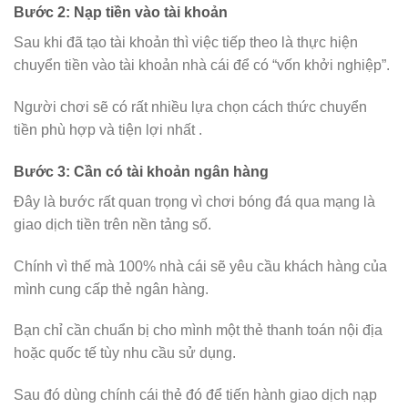
Bước 2: Nạp tiền vào tài khoản
Sau khi đã tạo tài khoản thì việc tiếp theo là thực hiện
chuyển tiền vào tài khoản nhà cái để có “vốn khởi nghiệp”.
Người chơi sẽ có rất nhiều lựa chọn cách thức chuyển
tiền phù hợp và tiện lợi nhất .
Bước 3: Cần có tài khoản ngân hàng
Đây là bước rất quan trọng vì chơi bóng đá qua mạng là
giao dịch tiền trên nền tảng số.
Chính vì thế mà 100% nhà cái sẽ yêu cầu khách hàng của
mình cung cấp thẻ ngân hàng.
Bạn chỉ cần chuẩn bị cho mình một thẻ thanh toán nội địa
hoặc quốc tế tùy nhu cầu sử dụng.
Sau đó dùng chính cái thẻ đó để tiến hành giao dịch nạp