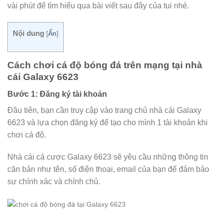
vài phút để tìm hiểu qua bài viết sau đây của tui nhé.
Nội dung
[
Ẩn
]
Cách chơi cá độ bóng đá trên mạng tại nhà
cái Galaxy 6623
Bước 1: Đăng ký tài khoản
Đầu tiên, bạn cần truy cập vào trang chủ nhà cái Galaxy
6623 và lựa chọn đăng ký để tạo cho mình 1 tài khoản khi
chơi cá độ.
Nhà cái cá cược Galaxy 6623 sẽ yêu cầu những thông tin
căn bản như tên, số điện thoại, email của bạn để đảm bảo
sự chính xác và chính chủ.