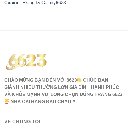
Casino
-
Đăng ký Galaxy6623
CHÀO MỪNG BẠN ĐẾN VỚI 6623
CHÚC BẠN
GIÀNH NHIỀU THƯỞNG LỚN GIA ĐÌNH HẠNH PHÚC
VÀ KHỎE MẠNH VUI LÒNG CHỌN ĐÚNG TRANG 6623
NHÀ CÁI HÀNG ĐẦU CHÂU Á
VỀ CHÚNG TÔI