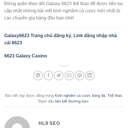
Đừng quên theo dõi Galaxy 6623 thể thao để được liên tục
cập nhật những bài viết kinh nghiệm cá cược mới nhất từ
các chuyên gia hàng đầu bạn nhé!
Galaxy6623 Trang chủ đăng ký, Link đăng nhập nhà
cái 6623
6623 Galaxy Casino
Bài viết này được đăng trong
Kinh nghiệm cá cược bóng đá
,
Thể thao
.
Đánh dấu
liên kết thường trực
.
HL8 SEO