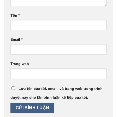
Tên
*
Email
*
Trang web
Lưu tên của tôi, email, và trang web trong trình
duyệt này cho lần bình luận kế tiếp của tôi.