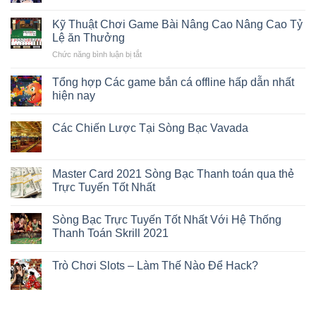
Chuyên
Gia
Kỹ Thuật Chơi Game Bài Nâng Cao Nâng Cao Tỷ
Cũng
Lệ ăn Thưởng
Phải
Nể
ở
Chức năng bình luận bị tắt
Kỹ
Thuật
Tổng hợp Các game bắn cá offline hấp dẫn nhất
Chơi
hiện nay
Game
Bài
Nâng
Các Chiến Lược Tại Sòng Bạc Vavada
Cao
Nâng
Cao
Master Card 2021 Sòng Bạc Thanh toán qua thẻ
Tỷ
Trực Tuyến Tốt Nhất
Lệ
ăn
Thưởng
Sòng Bạc Trực Tuyến Tốt Nhất Với Hệ Thống
Thanh Toán Skrill 2021
Trò Chơi Slots – Làm Thế Nào Để Hack?