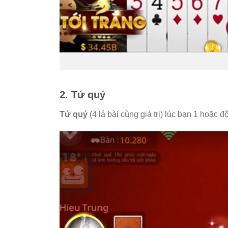
2. Tứ quý
Tứ quý
(4 lá bài cùng giá trị) lúc bạn 1 hoặc