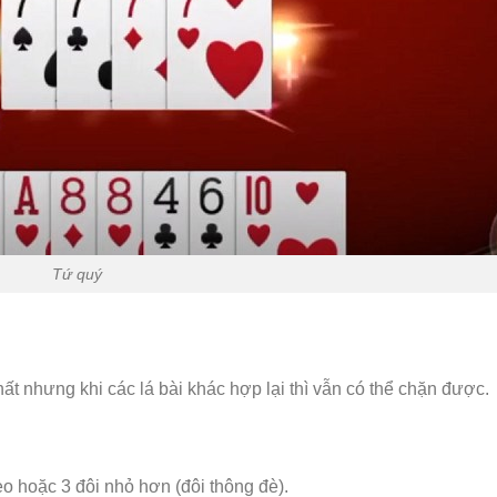
Tứ quý
ất nhưng khi các lá bài khác hợp lại thì vẫn có thể chặn được.
o hoặc 3 đôi nhỏ hơn (đôi thông đè).