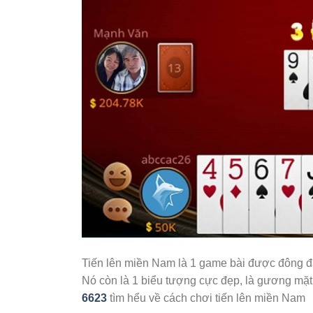
Tiến lên miền Nam là 1 game bài được đông đả
Nó còn là 1 biểu tượng cực đẹp, là gương mặt
6623
tìm hểu về cách chơi tiến lên miền Nam