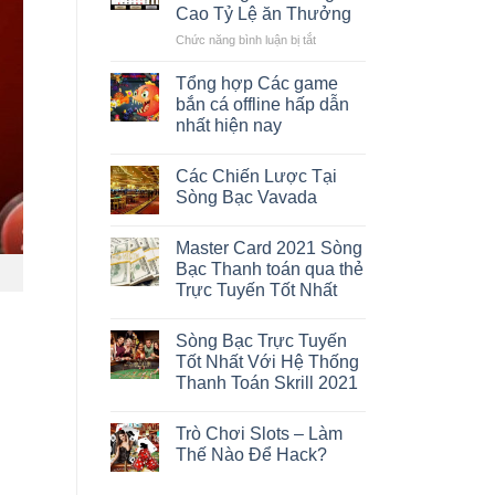
Cao Tỷ Lệ ăn Thưởng
ở
Chức năng bình luận bị tắt
Kỹ
Thuật
Tổng hợp Các game
Chơi
bắn cá offline hấp dẫn
Game
nhất hiện nay
Bài
Nâng
Cao
Các Chiến Lược Tại
Nâng
Sòng Bạc Vavada
Cao
Tỷ
Master Card 2021 Sòng
Lệ
ăn
Bạc Thanh toán qua thẻ
Thưởng
Trực Tuyến Tốt Nhất
Sòng Bạc Trực Tuyến
Tốt Nhất Với Hệ Thống
Thanh Toán Skrill 2021
Trò Chơi Slots – Làm
Thế Nào Để Hack?