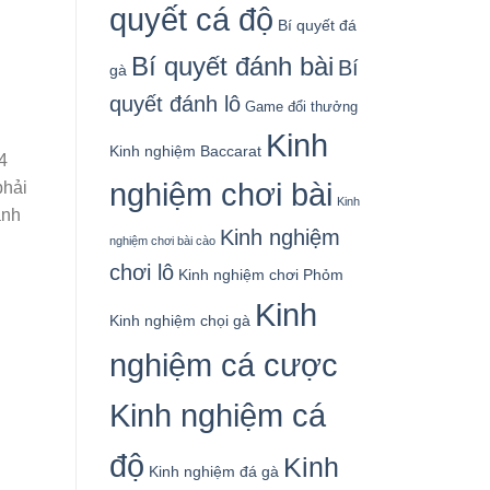
quyết cá độ
Bí quyết đá
Bí quyết đánh bài
Bí
gà
quyết đánh lô
Game đổi thưởng
Kinh
Kinh nghiệm Baccarat
4
nghiệm chơi bài
phải
Kinh
ành
Kinh nghiệm
nghiệm chơi bài cào
chơi lô
Kinh nghiệm chơi Phỏm
Kinh
Kinh nghiệm chọi gà
nghiệm cá cược
Kinh nghiệm cá
độ
Kinh
Kinh nghiệm đá gà