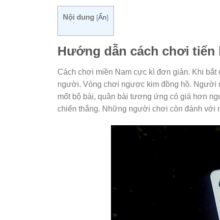
Nội dung
[
Ẩn
]
Hướng dẫn cách chơi tiến
Cách chơi miền Nam cực kì đơn giản. Khi bắt đ
người. Vòng chơi ngược kim đồng hồ. Người đầ
mốt bộ bài, quân bài tương ứng có giá hơn ngườ
chiến thắng. Những người chơi còn đánh với n