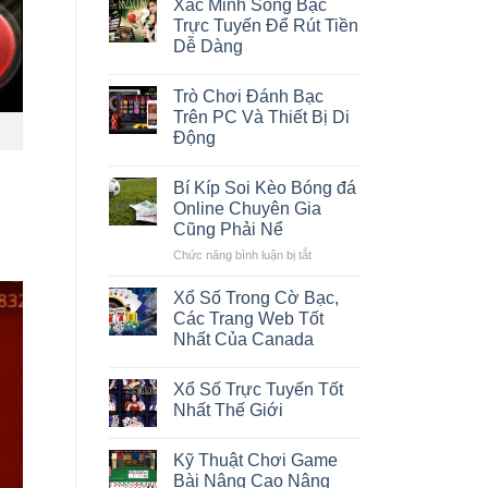
Cho
Xác Minh Sòng Bạc
Mức
đấu
Trực Tuyến Để Rút Tiền
Cược
Trường
Dễ Dàng
6623
Trò Chơi Đánh Bạc
Trên PC Và Thiết Bị Di
Động
Bí Kíp Soi Kèo Bóng đá
Online Chuyên Gia
Cũng Phải Nể
ở
Chức năng bình luận bị tắt
Bí
Kíp
Xổ Số Trong Cờ Bạc,
Soi
Các Trang Web Tốt
Kèo
Nhất Của Canada
Bóng
đá
Online
Xổ Số Trực Tuyến Tốt
Chuyên
Nhất Thế Giới
Gia
Cũng
Kỹ Thuật Chơi Game
Phải
Nể
Bài Nâng Cao Nâng