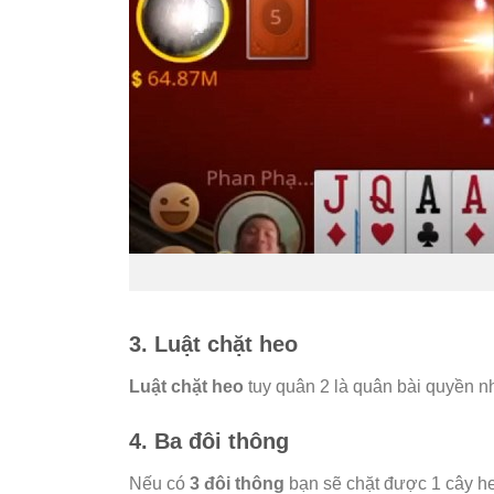
3. Luật chặt heo
Luật chặt heo
tuy quân 2 là quân bài quyền nh
4. Ba đôi thông
Nếu có
3 đôi thông
bạn sẽ chặt được 1 cây he