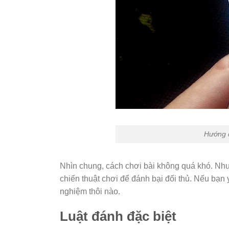
Hướng d
Nhìn chung, cách chơi bài không quá khó. Như
chiến thuật chơi để đánh bại đối thủ. Nếu bạn 
nghiệm thôi nào.
Luật đánh đặc biệt