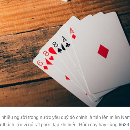
 nhiều người trong nước yêu quý đó chính là tiến lên miền Nam
 thách lớn vì nó rất phức tạp khi hiểu. Hôm nay hãy cùng
6623