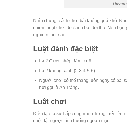
Hướng d
Nhìn chung, cách chơi bài không quá khó. Như
chiến thuật chơi để đánh bại đối thủ. Nếu bạn 
nghiệm thôi nào.
Luật đánh đặc biệt
Lá 2 được phép đánh cuối.
Lá 2 không sảnh (2-3-4-5-6).
Người chơi có thể thắng luôn ngay có bài sả
nơi gọi là Ăn Trắng.
Luật chơi
Điều tạo ra sự hấp cũng như những Tiến lên m
cuộc lật ngược tình huống ngoạn mục.