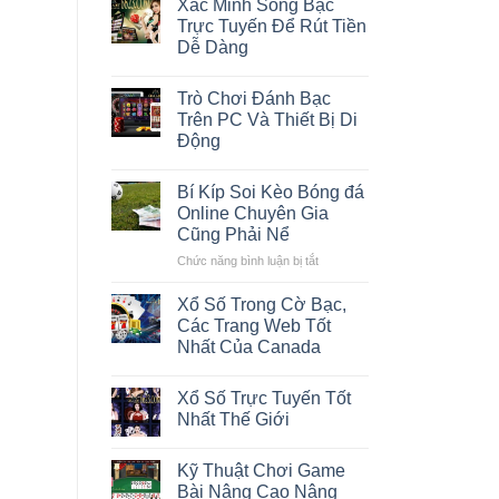
Cho
Xác Minh Sòng Bạc
Mức
đấu
Trực Tuyến Để Rút Tiền
Cược
Trường
Dễ Dàng
6623
Trò Chơi Đánh Bạc
Trên PC Và Thiết Bị Di
Động
Bí Kíp Soi Kèo Bóng đá
Online Chuyên Gia
Cũng Phải Nể
ở
Chức năng bình luận bị tắt
Bí
Kíp
Xổ Số Trong Cờ Bạc,
Soi
Các Trang Web Tốt
Kèo
Nhất Của Canada
Bóng
đá
Online
Xổ Số Trực Tuyến Tốt
Chuyên
Nhất Thế Giới
Gia
Cũng
Kỹ Thuật Chơi Game
Phải
Nể
Bài Nâng Cao Nâng