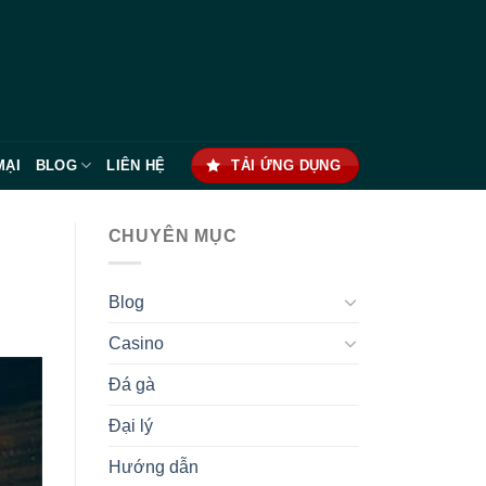
MẠI
BLOG
LIÊN HỆ
TẢI ỨNG DỤNG
CHUYÊN MỤC
Blog
Casino
Đá gà
Đại lý
Hướng dẫn