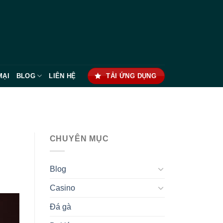
MẠI
BLOG
LIÊN HỆ
TẢI ỨNG DỤNG
CHUYÊN MỤC
Blog
Casino
Đá gà