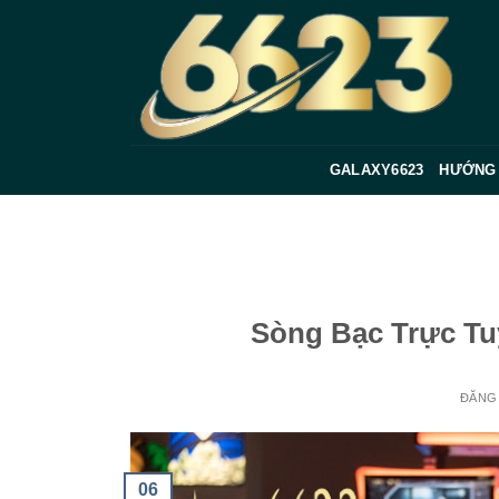
Bỏ
qua
nội
dung
GALAXY6623
HƯỚNG
Sòng Bạc Trực Tu
ĐĂNG
06