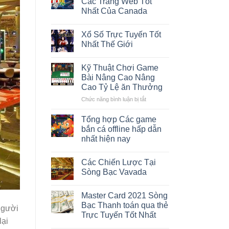
Các Trang Web Tốt
Kèo
Nhất Của Canada
Bóng
đá
Online
Xổ Số Trực Tuyến Tốt
Chuyên
Nhất Thế Giới
Gia
Cũng
Kỹ Thuật Chơi Game
Phải
Nể
Bài Nâng Cao Nâng
Cao Tỷ Lệ ăn Thưởng
ở
Chức năng bình luận bị tắt
Kỹ
Thuật
Tổng hợp Các game
Chơi
bắn cá offline hấp dẫn
Game
nhất hiện nay
Bài
Nâng
Cao
Các Chiến Lược Tại
Nâng
Sòng Bạc Vavada
Cao
Tỷ
Master Card 2021 Sòng
Lệ
ăn
Bạc Thanh toán qua thẻ
người
Thưởng
Trực Tuyến Tốt Nhất
lại