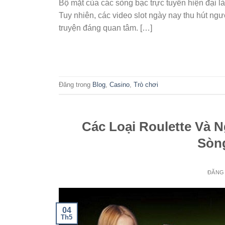
Bộ mặt của các sòng bạc trực tuyến hiện đại l
Tuy nhiên, các video slot ngày nay thu hút ngư
truyện đáng quan tâm. […]
Đăng trong
Blog
,
Casino
,
Trò chơi
Các Loại Roulette Và 
Sòn
ĐĂNG
04
Th5