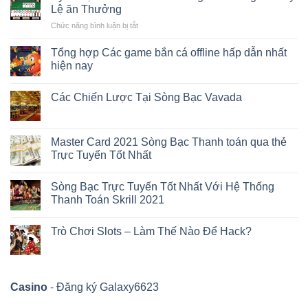
Lệ ăn Thưởng
Phải
Nể
ở
Chức năng bình luận bị tắt
Kỹ
Thuật
Tổng hợp Các game bắn cá offline hấp dẫn nhất
Chơi
hiện nay
Game
Bài
Nâng
Các Chiến Lược Tại Sòng Bạc Vavada
Cao
Nâng
Cao
Master Card 2021 Sòng Bạc Thanh toán qua thẻ
Tỷ
Trực Tuyến Tốt Nhất
Lệ
ăn
Thưởng
Sòng Bạc Trực Tuyến Tốt Nhất Với Hệ Thống
Thanh Toán Skrill 2021
Trò Chơi Slots – Làm Thế Nào Để Hack?
Casino
-
Đăng ký Galaxy6623