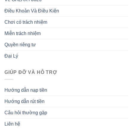
Điều Khoản Và Điều Kiện
Chơi có trách nhiệm
Miễn trách nhiệm
Quyền riêng tư
Đại Lý
GIÚP ĐỠ VÀ HỖ TRỢ
Hướng dẫn nạp tiền
Hướng dẫn rút tiền
Câu hỏi thường gặp
Liên hệ