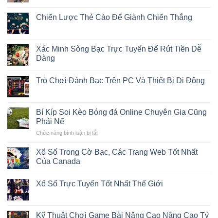
Chọn
Xỉu
Gà
Nâng
Chiến Lược Thẻ Cào Để Giành Chiến Thắng
Chọi
Cao
Bất
Chinh
Bại
Phục
Cho
Xác Minh Sòng Bạc Trực Tuyến Để Rút Tiền Dễ
Mọi
đấu
Dàng
Mức
Trường
Cược
6623
Trò Chơi Đánh Bạc Trên PC Và Thiết Bị Di Động
Bí Kíp Soi Kèo Bóng đá Online Chuyên Gia Cũng
Phải Nể
ở
Chức năng bình luận bị tắt
Bí
Kíp
Xổ Số Trong Cờ Bạc, Các Trang Web Tốt Nhất
Soi
Của Canada
Kèo
Bóng
đá
Xổ Số Trực Tuyến Tốt Nhất Thế Giới
Online
Chuyên
Gia
Kỹ Thuật Chơi Game Bài Nâng Cao Nâng Cao Tỷ
Cũng