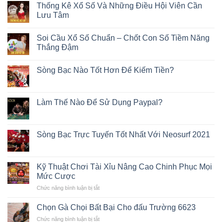
Thống Kê Xổ Số Và Những Điều Hội Viên Cần
Lưu Tâm
Soi Cầu Xổ Số Chuẩn – Chốt Con Số Tiềm Năng
Thắng Đậm
Sòng Bạc Nào Tốt Hơn Để Kiếm Tiền?
Làm Thế Nào Để Sử Dụng Paypal?
Sòng Bạc Trực Tuyến Tốt Nhất Với Neosurf 2021
Kỹ Thuật Chơi Tài Xỉu Nâng Cao Chinh Phục Mọi
Mức Cược
ở
Chức năng bình luận bị tắt
Kỹ
Thuật
Chọn Gà Chọi Bất Bại Cho đấu Trường 6623
Chơi
ở
Chức năng bình luận bị tắt
Tài