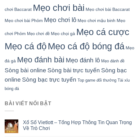
Mẹo chơi bài
chơi Baccarat
Mẹo chơi bài Baccarat
Mẹo chơi lô
Mẹo chơi bài Phỏm
Mẹo chơi mậu binh
Mẹo
Mẹo cá cược
chơi Phỏm
Mẹo chọi gà
Mẹo chơi đề
Mẹo cá độ
Mẹo cá độ bóng đá
Mẹo
Mẹo đánh bài
Mẹo đánh lô
đá gà
Mẹo đánh đề
Sòng bài online
Sòng bài trực tuyến
Sòng bạc
online
Sòng bạc trực tuyến
Top game đổi thưởng
Tài xỉu
bóng đá
BÀI VIẾT NỔI BẬT
Xổ Số Vietlott – Tổng Hợp Thông Tin Quan Trọng
Về Trò Chơi