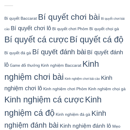
Bí quyết chơi bài
Bí quyết Baccarat
Bí quyết chơi bài
Bí quyết chơi lô
Bí quyết chơi Phỏm
Bí quyết chọi gà
cào
Bí quyết cá cược
Bí quyết cá độ
Bí quyết đánh bài
Bí quyết đánh
Bí quyết đá gà
Kinh
lô
Kinh nghiệm Baccarat
Game đổi thưởng
nghiệm chơi bài
Kinh
Kinh nghiệm chơi bài cào
nghiệm chơi lô
Kinh nghiệm chơi Phỏm
Kinh nghiệm chọi gà
Kinh nghiệm cá cược
Kinh
nghiệm cá độ
Kinh
Kinh nghiệm đá gà
nghiệm đánh bài
Kinh nghiệm đánh lô
Mẹo