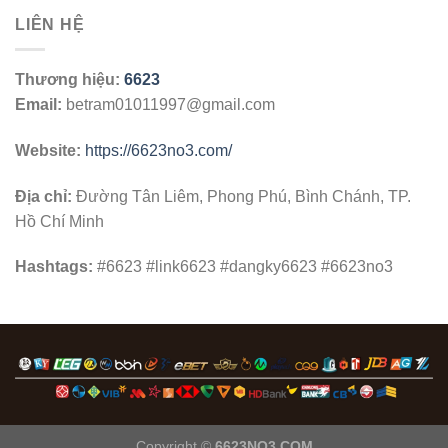
LIÊN HỆ
Thương hiệu:
6623
Email:
betram01011997@gmail.com
Website:
https://6623no3.com/
Địa chỉ:
Đường Tân Liêm, Phong Phú, Bình Chánh, TP.
Hồ Chí Minh
Hashtags:
#6623 #link6623 #dangky6623 #6623no3
Copyright ©
6623NO3.COM