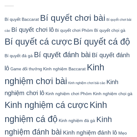
Bí quyết chơi bài
Bí quyết Baccarat
Bí quyết chơi bài
Bí quyết chơi lô
Bí quyết chơi Phỏm
Bí quyết chọi gà
cào
Bí quyết cá cược
Bí quyết cá độ
Bí quyết đánh bài
Bí quyết đánh
Bí quyết đá gà
Kinh
lô
Kinh nghiệm Baccarat
Game đổi thưởng
nghiệm chơi bài
Kinh
Kinh nghiệm chơi bài cào
nghiệm chơi lô
Kinh nghiệm chơi Phỏm
Kinh nghiệm chọi gà
Kinh nghiệm cá cược
Kinh
nghiệm cá độ
Kinh
Kinh nghiệm đá gà
nghiệm đánh bài
Kinh nghiệm đánh lô
Mẹo