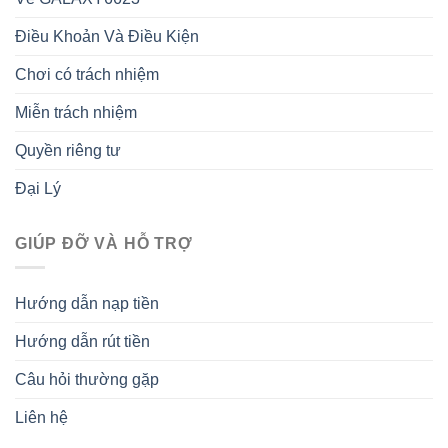
Điều Khoản Và Điều Kiện
Chơi có trách nhiệm
Miễn trách nhiệm
Quyền riêng tư
Đại Lý
GIÚP ĐỠ VÀ HỖ TRỢ
Hướng dẫn nạp tiền
Hướng dẫn rút tiền
Câu hỏi thường gặp
Liên hệ