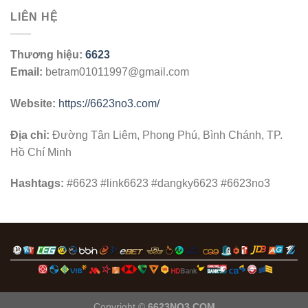
LIÊN HỆ
Thương hiệu:
6623
Email:
betram01011997@gmail.com
Website:
https://6623no3.com/
Địa chỉ:
Đường Tân Liêm, Phong Phú, Bình Chánh, TP.
Hồ Chí Minh
Hashtags:
#6623 #link6623 #dangky6623 #6623no3
Copyright ©
6623NO3.COM