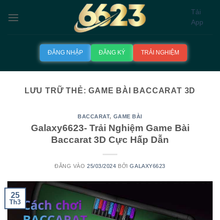
Bỏ
Tải
qua
App
nội
dung
ĐĂNG NHẬP
ĐĂNG KÝ
TRẢI NGHIỆM
LƯU TRỮ THẺ:
GAME BÀI BACCARAT 3D
BACCARAT
,
GAME BÀI
Galaxy6623- Trải Nghiệm Game Bài
Baccarat 3D Cực Hấp Dẫn
ĐĂNG VÀO
25/03/2024
BỞI
GALAXY6623
25
Th3