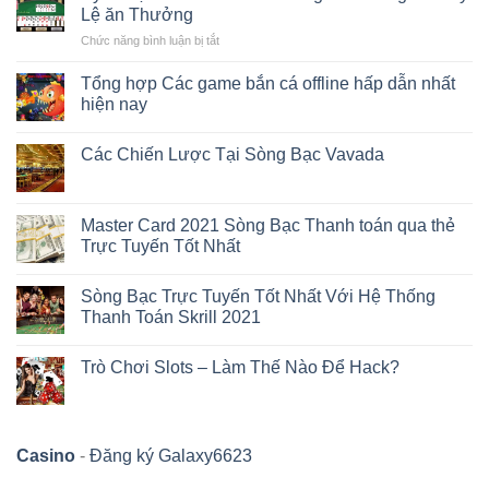
Lệ ăn Thưởng
Phải
Nể
ở
Chức năng bình luận bị tắt
Kỹ
Thuật
Tổng hợp Các game bắn cá offline hấp dẫn nhất
Chơi
hiện nay
Game
Bài
Nâng
Các Chiến Lược Tại Sòng Bạc Vavada
Cao
Nâng
Cao
Master Card 2021 Sòng Bạc Thanh toán qua thẻ
Tỷ
Trực Tuyến Tốt Nhất
Lệ
ăn
Thưởng
Sòng Bạc Trực Tuyến Tốt Nhất Với Hệ Thống
Thanh Toán Skrill 2021
Trò Chơi Slots – Làm Thế Nào Để Hack?
Casino
-
Đăng ký Galaxy6623