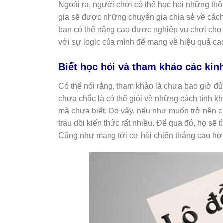
Ngoài ra, người chơi có thể học hỏi những thông
gia sẽ được những chuyên gia chia sẻ về cách
bạn có thể nâng cao được nghiệp vụ chơi cho m
với sự logic của mình để mang về hiệu quả ca
Biết học hỏi và tham khảo các ki
Có thể nói rằng, tham khảo là chưa bao giờ đủ
chưa chắc là có thể giỏi về những cách tính kh
mà chưa biết. Do vậy, nếu như muốn trở nên ch
trau dồi kiến thức rất nhiều. Để qua đó, họ sẽ 
Cũng như mang tới cơ hội chiến thắng cao hơ