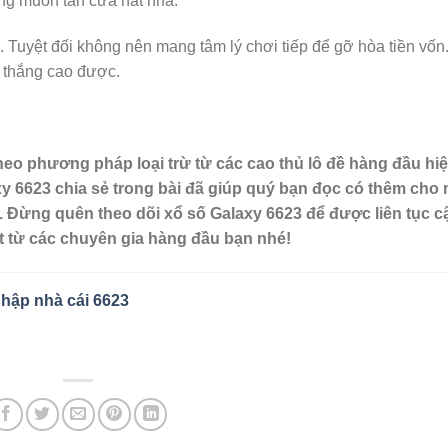
ng muốn tan cửa nát nhà.
âm. Tuyệt đối không nên mang tâm lý chơi tiếp để gỡ hòa tiền vốn
n thắng cao được.
heo phương pháp loại trừ từ các cao thủ lô đề hàng đầu hi
xy 6623 chia sẻ trong bài đã giúp quý bạn đọc có thêm cho
. Đừng quên theo dõi xổ số Galaxy 6623 để được liên tục c
t từ các chuyên gia hàng đầu bạn nhé!
hập nhà cái 6623