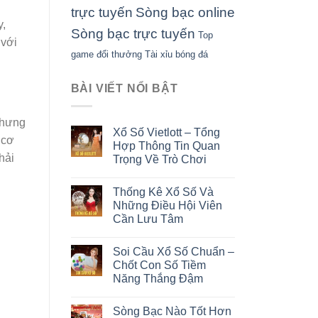
trực tuyến
Sòng bạc online
y,
Sòng bạc trực tuyến
Top
 với
game đổi thưởng
Tài xỉu bóng đá
BÀI VIẾT NỔI BẬT
nhưng
Xổ Số Vietlott – Tổng
 cơ
Hợp Thông Tin Quan
hải
Trọng Về Trò Chơi
Thống Kê Xổ Số Và
Những Điều Hội Viên
Cần Lưu Tâm
Soi Cầu Xổ Số Chuẩn –
Chốt Con Số Tiềm
Năng Thắng Đậm
Sòng Bạc Nào Tốt Hơn