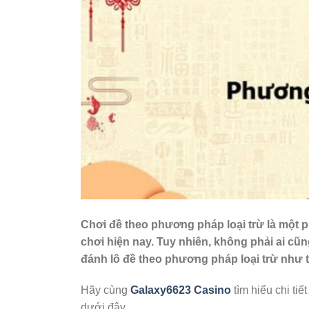
Chơi đề theo phương pháp loại trừ là một 
chơi hiện nay. Tuy nhiên, không phải ai cũ
đánh lô đề theo phương pháp loại trừ như 
Hãy cùng
Galaxy6623 Casino
tìm hiểu chi ti
dưới đây.