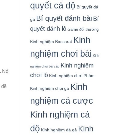
quyết cá độ
Bí quyết đá
Bí quyết đánh bài
Bí
gà
quyết đánh lô
Game đổi thưởng
Kinh
Kinh nghiệm Baccarat
nghiệm chơi bài
Kinh
Kinh nghiệm
nghiệm chơi bài cào
. Nó
chơi lô
Kinh nghiệm chơi Phỏm
Kinh
 đề
Kinh nghiệm chọi gà
nghiệm cá cược
Kinh nghiệm cá
độ
Kinh
Kinh nghiệm đá gà