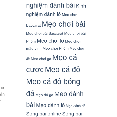
nghiệm đánh bài
Kinh
nghiệm đánh lô
Mẹo chơi
Mẹo chơi bài
Baccarat
Mẹo chơi bài Baccarat
Mẹo chơi bài
Mẹo chơi lô
Phỏm
Mẹo chơi
mậu binh
Mẹo chơi Phỏm
Mẹo chơi
Mẹo cá
Mẹo chọi gà
đề
Mẹo cá độ
cược
Mẹo cá độ bóng
qua
đá
Mẹo đánh
iện
Mẹo đá gà
c
bài
Mẹo đánh lô
Mẹo đánh đề
Sòng bài online
Sòng bài