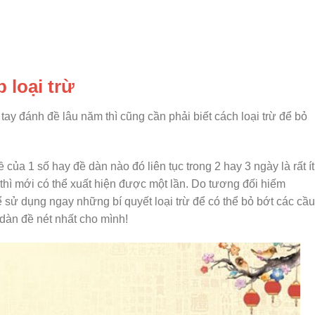
 loại trừ
ay đánh đề lâu năm thì cũng cần phải biết cách loại trừ để bỏ
của 1 số hay đề dàn nào đó liên tục trong 2 hay 3 ngày là rất ít
thì mới có thể xuất hiện được một lần. Do tương đối hiếm
sử dụng ngay những bí quyết loại trừ để có thể bỏ bớt các cầu
 dàn đề nét nhất cho mình!