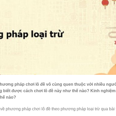
phương pháp chơi lô đề vô cùng quen thuộc với nhiều ngư
ng biết được cách chơi lô đề này như thế nào? Kinh nghiệm
thế nào?
ết về phương pháp chơi lô đề theo phương pháp loại trừ qua bài 