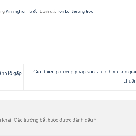
rong
Kinh nghiệm lô đề
. Đánh dấu
liên kết thường trực
.
Giới thiệu phương pháp soi cầu lô hình tam giá
ánh lô gấp
chuẩ
 khai.
Các trường bắt buộc được đánh dấu
*