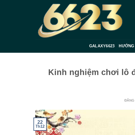
Bỏ
qua
nội
dung
GALAXY6623
HƯỚNG
Kinh nghiệm chơi lô 
ĐĂNG
22
Th12