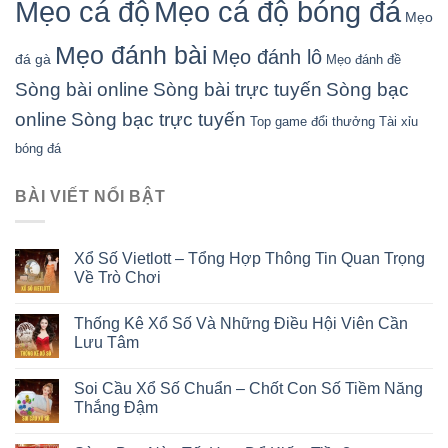
Mẹo cá độ
Mẹo cá độ bóng đá
Mẹo
Mẹo đánh bài
Mẹo đánh lô
đá gà
Mẹo đánh đề
Sòng bài online
Sòng bài trực tuyến
Sòng bạc
online
Sòng bạc trực tuyến
Top game đổi thưởng
Tài xỉu
bóng đá
BÀI VIẾT NỔI BẬT
Xổ Số Vietlott – Tổng Hợp Thông Tin Quan Trọng
Về Trò Chơi
Thống Kê Xổ Số Và Những Điều Hội Viên Cần
Lưu Tâm
Soi Cầu Xổ Số Chuẩn – Chốt Con Số Tiềm Năng
Thắng Đậm