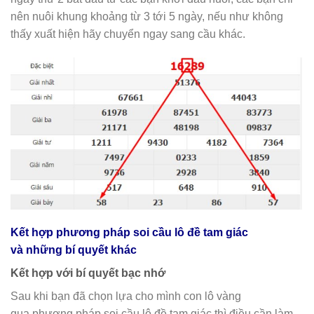
nên nuôi khung khoảng từ 3 tới 5 ngày, nếu như không
thấy xuất hiện hãy chuyển ngay sang cầu khác.
Kết hợp phương pháp soi cầu lô đề tam giác
và những bí quyết khác
Kết hợp với bí quyết bạc nhớ
Sau khi bạn đã chọn lựa cho mình con lô vàng
qua phương pháp soi cầu lô đề tam giác thì điều cần làm