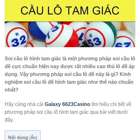
Soi cầu lô hình tam giác là một phương pháp soi cầu lô
đề cực chuẩn hiện nay được rất nhiều cao thủ lô đề áp
dụng. Vậy phương pháp soi cầu lô đề này là gì? Kinh
nghiệm soi cầu lô đề hình tam giác như thế nào chuẩn
nhất?
Hãy cùng nhà cái
Galaxy 6623Casino
tìm hiểu chi tiết về
phương pháp soi cầu lô hình tam giác qua bài viết dưới
đây.
Nội dung
[
Ẩn
]