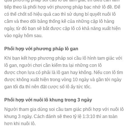
tiếp theo là phối hợp với phương pháp bạc nhớ lô đề. Để
có thể chốt số hiệu quả cao thì sử dụng bí quyết nuôi lô
câm và theo dõi bảng thống kê của những cặp lô hàng
ngày, từ đó bạn sẽ bắt được cặp lô có khả năng xuất hiện
vào ngày hôm sau.
Phối hợp với phương pháp lô gan
Khi bạn kết hợp phương pháp soi cầu lô hình tam giác với
lô gan, người chơi cần kiểm tra lại những con lô
được chọn lựa có phải là lô gan hay không. Nếu con lô tìm
được không xuất hiện trong vòng 10 ngày và gần tới ngày
gan tối đa thì nên đặt cược số lô ấy tức tốc.
Phối hợp với nuôi lô khung trong 3 ngày
Người tham gia dùng soi cầu tam giác phối hợp với nuôi lô
khung 3 ngày. Cách đánh sẽ theo tỷ lệ 1:3:10 thì an toàn
hơn khi nuôi lô.