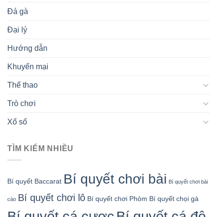
Đá gà
Đại lý
Hướng dẫn
Khuyến mại
Thể thao
Trò chơi
Xổ số
TÌM KIẾM NHIỀU
Bí quyết chơi bài
Bí quyết Baccarat
Bí quyết chơi bài
Bí quyết chơi lô
Bí quyết chơi Phỏm
Bí quyết chọi gà
cào
Bí quyết cá cược
Bí quyết cá độ