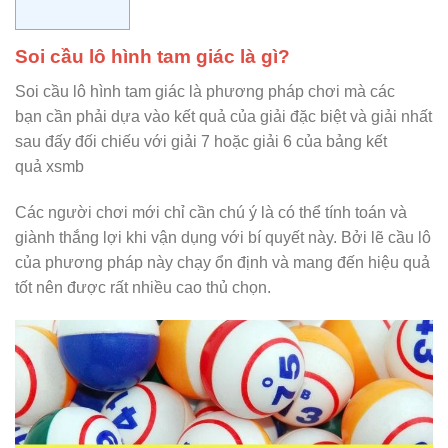
Soi cầu lô hình tam giác là gì?
Soi cầu lô hình tam giác là phương pháp chơi mà các
bạn cần phải dựa vào kết quả của giải đặc biệt và giải nhất
sau đấy đối chiếu với giải 7 hoặc giải 6 của bảng kết
quả xsmb
Các người chơi mới chỉ cần chú ý là có thể tính toán và
giành thắng lợi khi vận dụng với bí quyết này. Bởi lẽ cầu lô
của phương pháp này chạy ổn định và mang đến hiệu quả
tốt nên được rất nhiều cao thủ chọn.