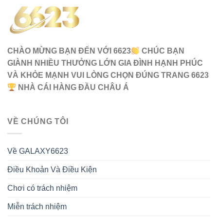
CHÀO MỪNG BẠN ĐẾN VỚI 6623
CHÚC BẠN
GIÀNH NHIỀU THƯỞNG LỚN GIA ĐÌNH HẠNH PHÚC
VÀ KHỎE MẠNH VUI LÒNG CHỌN ĐÚNG TRANG 6623
NHÀ CÁI HÀNG ĐẦU CHÂU Á
VỀ CHÚNG TÔI
Về GALAXY6623
Điều Khoản Và Điều Kiện
Chơi có trách nhiệm
Miễn trách nhiệm