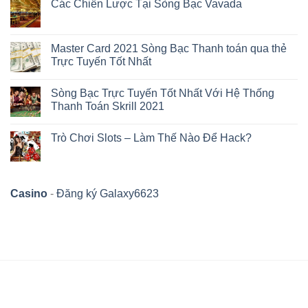
Nâng
Các Chiến Lược Tại Sòng Bạc Vavada
Cao
Nâng
Cao
Master Card 2021 Sòng Bạc Thanh toán qua thẻ
Tỷ
Trực Tuyến Tốt Nhất
Lệ
ăn
Thưởng
Sòng Bạc Trực Tuyến Tốt Nhất Với Hệ Thống
Thanh Toán Skrill 2021
Trò Chơi Slots – Làm Thế Nào Để Hack?
Casino
-
Đăng ký Galaxy6623