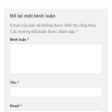
Để lại một bình luận
Email của bạn sẽ không được hiển thị công khai.
Các trường bắt buộc được đánh dấu
*
Bình luận
*
Tên
*
Email
*