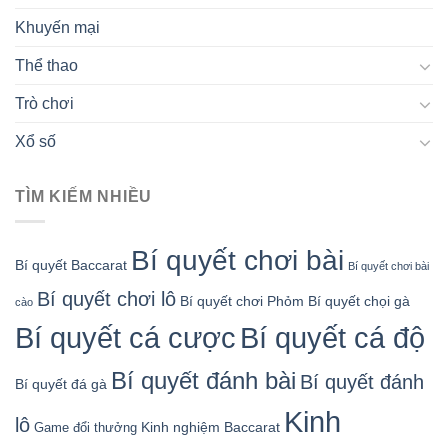
Khuyến mại
Thể thao
Trò chơi
Xổ số
TÌM KIẾM NHIỀU
Bí quyết chơi bài
Bí quyết Baccarat
Bí quyết chơi bài
Bí quyết chơi lô
Bí quyết chơi Phỏm
Bí quyết chọi gà
cào
Bí quyết cá cược
Bí quyết cá độ
Bí quyết đánh bài
Bí quyết đánh
Bí quyết đá gà
Kinh
lô
Kinh nghiệm Baccarat
Game đổi thưởng