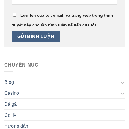
Lưu tên của tôi, email, và trang web trong trình
duyệt này cho lần bình luận kế tiếp của tôi.
CHUYÊN MỤC
Blog
Casino
Đá gà
Đại lý
Hướng dẫn