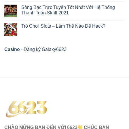
Thưởng
Sòng Bạc Trực Tuyến Tốt Nhất Với Hệ Thống
Thanh Toán Skrill 2021
Trò Chơi Slots – Làm Thế Nào Để Hack?
Casino
-
Đăng ký Galaxy6623
CHÀO MỪNG BẠN ĐẾN VỚI 6623
CHÚC BẠN