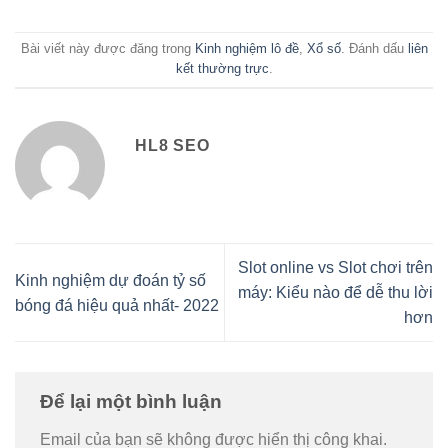
Bài viết này được đăng trong
Kinh nghiệm lô đề
,
Xổ số
. Đánh dấu
liên
kết thường trực
.
HL8 SEO
Slot online vs Slot chơi trên
Kinh nghiệm dự đoán tỷ số
máy: Kiểu nào để dễ thu lời
bóng đá hiệu quả nhất- 2022
hơn
Để lại một bình luận
Email của bạn sẽ không được hiển thị công khai.