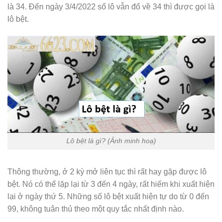
là 34. Đến ngày 3/4/2022 số lô vẫn đổ về 34 thì được gọi là
lô bệt.
Lô bệt là gì? (Ảnh minh hoạ)
Thông thường, ở 2 kỳ mở liên tục thì rất hay gặp được lô
bệt. Nó có thể lặp lại từ 3 đến 4 ngày, rất hiếm khi xuất hiện
lại ở ngày thứ 5. Những số lô bệt xuất hiện tự do từ 0 đến
99, không tuân thủ theo một quy tắc nhất định nào.