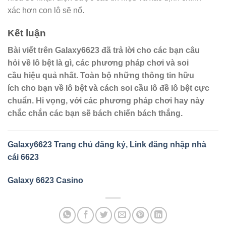
xác hơn con lô sẽ nổ.
Kết luận
Bài viết trên Galaxy6623 đã trả lời cho các bạn câu
hỏi về lô bệt là gì, các phương pháp chơi và soi
cầu hiệu quả nhất. Toàn bộ những thông tin hữu
ích cho bạn về lô bệt và cách soi cầu lô đề lô bệt cực
chuẩn. Hi vọng, với các phương pháp chơi hay này
chắc chắn các bạn sẽ bách chiến bách thắng.
Galaxy6623 Trang chủ đăng ký, Link đăng nhập nhà
cái 6623
Galaxy 6623 Casino