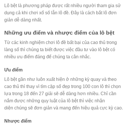
Lô bệt là phương pháp được rất nhiều người tham gia sử
dụng cả khi chơi xổ số lẫn lô đề. Đây là cách bắt lô đơn
giản dễ dàng nhất.
Những ưu điểm và nhược điểm của lô bệt
Từ các kinh nghiệm chơi lô đề bất bại của cao thủ trong
làng số thì chúng ta biết được việc đầu tư vào lô bệt có
nhiều ưu điểm đáng để chúng ta cân nhắc.
Ưu điểm
Lô bệt gần như luôn xuất hiện ở những kỳ quay và theo
cao thủ thì thay vì tìm cặp số đẹp trong 100 con lô thì chọn
lựa trong 18 đến 27 giải sẽ dễ dàng hơn nhiều. Chỉ cần
nắm được những quy luật của lô bệt thì việc nhận
diện chúng sẽ đơn giản và mang đến hiệu quả cực kỳ cao.
Nhược điểm