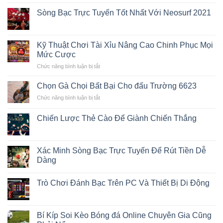
Sòng Bạc Trực Tuyến Tốt Nhất Với Neosurf 2021
Kỹ Thuật Chơi Tài Xỉu Nâng Cao Chinh Phục Mọi
Mức Cược
ở
Chức năng bình luận bị tắt
Kỹ
Thuật
Chọn Gà Chọi Bất Bại Cho đấu Trường 6623
Chơi
ở
Chức năng bình luận bị tắt
Tài
Chọn
Xỉu
Gà
Nâng
Chiến Lược Thẻ Cào Để Giành Chiến Thắng
Chọi
Cao
Bất
Chinh
Bại
Phục
Cho
Xác Minh Sòng Bạc Trực Tuyến Để Rút Tiền Dễ
Mọi
đấu
Dàng
Mức
Trường
Cược
6623
Trò Chơi Đánh Bạc Trên PC Và Thiết Bị Di Động
Bí Kíp Soi Kèo Bóng đá Online Chuyên Gia Cũng