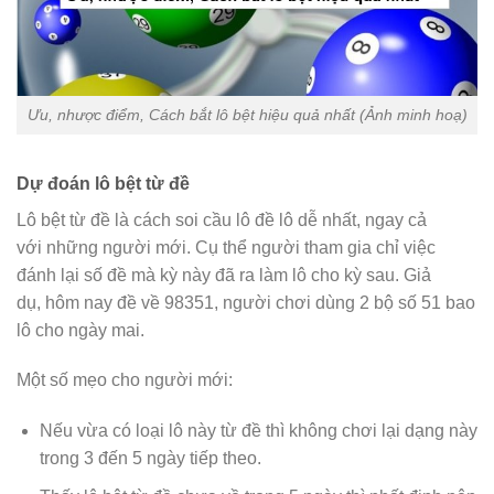
Ưu, nhược điểm, Cách bắt lô bệt hiệu quả nhất (Ảnh minh hoạ)
Dự đoán lô bệt từ đề
Lô bệt từ đề là cách soi cầu lô đề lô dễ nhất, ngay cả
với những người mới. Cụ thể người tham gia chỉ việc
đánh lại số đề mà kỳ này đã ra làm lô cho kỳ sau. Giả
dụ, hôm nay đề về 98351, người chơi dùng 2 bộ số 51 bao
lô cho ngày mai.
Một số mẹo cho người mới:
Nếu vừa có loại lô này từ đề thì không chơi lại dạng này
trong 3 đến 5 ngày tiếp theo.