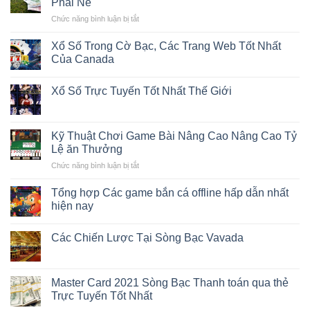
Phải Nể
ở
Chức năng bình luận bị tắt
Bí
Kíp
Xổ Số Trong Cờ Bạc, Các Trang Web Tốt Nhất
Soi
Của Canada
Kèo
Bóng
đá
Xổ Số Trực Tuyến Tốt Nhất Thế Giới
Online
Chuyên
Gia
Kỹ Thuật Chơi Game Bài Nâng Cao Nâng Cao Tỷ
Cũng
Lệ ăn Thưởng
Phải
Nể
ở
Chức năng bình luận bị tắt
Kỹ
Thuật
Tổng hợp Các game bắn cá offline hấp dẫn nhất
Chơi
hiện nay
Game
Bài
Nâng
Các Chiến Lược Tại Sòng Bạc Vavada
Cao
Nâng
Cao
Master Card 2021 Sòng Bạc Thanh toán qua thẻ
Tỷ
Trực Tuyến Tốt Nhất
Lệ
ăn