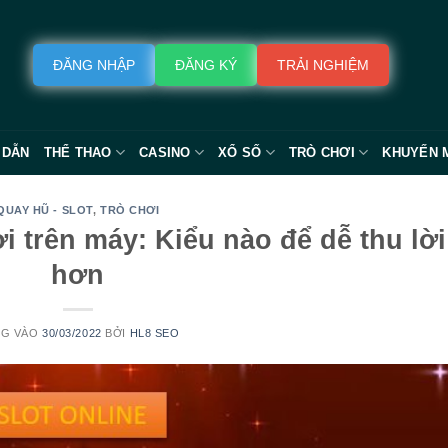
ĐĂNG NHẬP
ĐĂNG KÝ
TRẢI NGHIỆM
 DẪN
THỂ THAO
CASINO
XỔ SỐ
TRÒ CHƠI
KHUYẾN 
QUAY HŨ - SLOT
,
TRÒ CHƠI
ơi trên máy: Kiểu nào để dễ thu lời
hơn
NG VÀO
30/03/2022
BỞI
HL8 SEO