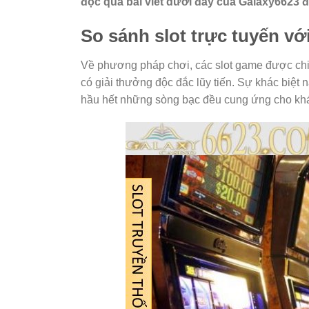
đọc qua bài viết dưới đây của Galaxy6623 
So sánh slot trực tuyến với
Về phương pháp chơi, các slot game được chia 
có giải thưởng độc đắc lũy tiến. Sự khác biệt n
hầu hết những sòng bạc đều cung ứng cho khá