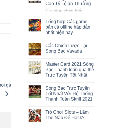
Cao Tỷ Lệ ăn Thưởng
ở
Chức năng bình luận bị tắt
Kỹ
Thuật
Tổng hợp Các game
Chơi
bắn cá offline hấp dẫn
Game
nhất hiện nay
Bài
Nâng
Cao
Các Chiến Lược Tại
Nâng
Sòng Bạc Vavada
Cao
Tỷ
Master Card 2021 Sòng
Lệ
ăn
Bạc Thanh toán qua thẻ
Thưởng
Trực Tuyến Tốt Nhất
họi gà
Sòng Bạc Trực Tuyến
Tốt Nhất Với Hệ Thống
Thanh Toán Skrill 2021
Trò Chơi Slots – Làm
Thế Nào Để Hack?