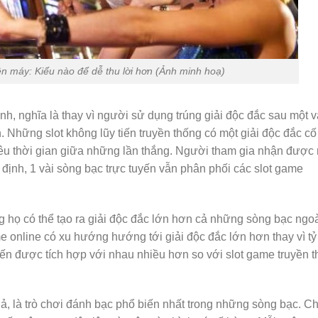
trên máy: Kiểu nào để dễ thu lời hơn (Ảnh minh hoạ)
nh, nghĩa là thay vì người sử dụng trúng giải độc đắc sau một v
. Những slot không lũy ​​tiến truyền thống có một giải độc đắc cố
êu thời gian giữa những lần thắng. Người tham gia nhận được
định, 1 vài sòng bạc trực tuyến vẫn phân phối các slot game
ng họ có thể tạo ra giải độc đắc lớn hơn cả những sòng bạc ngoà
 online có xu hướng hướng tới giải độc đắc lớn hơn thay vì tỷ
yến được tích hợp với nhau nhiều hơn so với slot game truyền 
ả, là trò chơi đánh bạc phổ biến nhất trong những sòng bạc. C