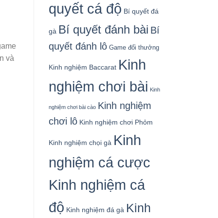
quyết cá độ
Bí quyết đá
Bí quyết đánh bài
Bí
gà
quyết đánh lô
 game
Game đổi thưởng
ến và
Kinh
Kinh nghiệm Baccarat
nghiệm chơi bài
Kinh
Kinh nghiệm
nghiệm chơi bài cào
chơi lô
Kinh nghiệm chơi Phỏm
Kinh
Kinh nghiệm chọi gà
nghiệm cá cược
Kinh nghiệm cá
độ
Kinh
Kinh nghiệm đá gà