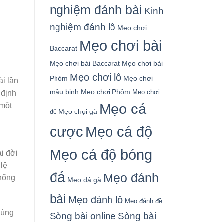
nghiệm đánh bài
Kinh
nghiệm đánh lô
Mẹo chơi
Mẹo chơi bài
Baccarat
Mẹo chơi bài Baccarat
Mẹo chơi bài
Mẹo chơi lô
Phỏm
Mẹo chơi
ài lần
mậu binh
Mẹo chơi Phỏm
 định
Mẹo chơi
 một
Mẹo cá
Mẹo chọi gà
đề
Mẹo cá độ
cược
Mẹo cá độ bóng
i đời
 lệ
đá
Mẹo đánh
thống
Mẹo đá gà
bài
Mẹo đánh lô
Mẹo đánh đề
húng
Sòng bài online
Sòng bài