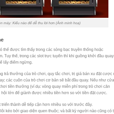
trên máy: Kiểu nào để dễ thu lời hơn (Ảnh minh hoạ)
ne
ó thể được tìm thấy trong các sòng bạc truyền thống hoặc
 Tuy thế, trong các slot trực tuyến thì khi guồng khởi đầu quay
ể lấy điểm ngừng.
 trả thưởng của trò chơi, quy tắc chơi, trị giá bán xu đặt cược
ay; các cuộn của trò chơi cơ bản sẽ bắt đầu quay. Nếu như cửa
chơi tiền thưởng (ví dụ: vòng quay miễn phí trong trò chơi căn
 hội lớn để giành được nhiều tiền hơn so với tiền đặt cược.
 triển thành dễ tiếp cận hơn nhiều so với trước đây.
lôi kéo bởi giao diện quen thuộc; và bất kỳ người nào cũng có 