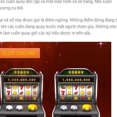
ột số cuộn quay độc lập và một màn hình có số hàng. Mỗi cuộn
lượng cụ thể.
g lại và số này được gọi là điểm ngừng. Những điểm dừng đang
g khi các cuộn đang quay trước mặt người tham gia. Những slot
nh làm cuộn quay giữ các ký hiệu được in trên dải.