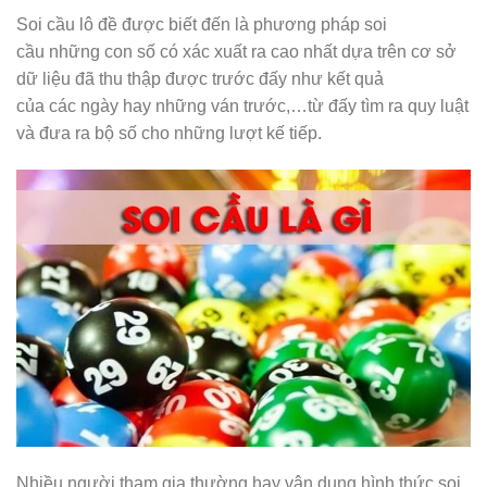
Soi cầu lô đề được biết đến là phương pháp soi
cầu những con số có xác xuất ra cao nhất dựa trên cơ sở
dữ liệu đã thu thập được trước đấy như kết quả
của các ngày hay những ván trước,…từ đấy tìm ra quy luật
và đưa ra bộ số cho những lượt kế tiếp.
Nhiều người tham gia thường hay vận dụng hình thức soi