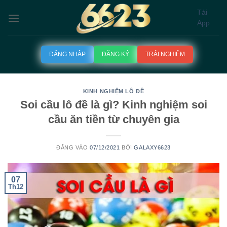
Bỏ
Tải
qua
App
nội
dung
ĐĂNG NHẬP
ĐĂNG KÝ
TRẢI NGHIỆM
KINH NGHIỆM LÔ ĐỀ
Soi cầu lô đề là gì? Kinh nghiệm soi
cầu ăn tiền từ chuyên gia
ĐĂNG VÀO
07/12/2021
BỞI
GALAXY6623
07
Th12