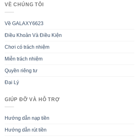
VỀ CHÚNG TÔI
Về GALAXY6623
Điều Khoản Và Điều Kiện
Chơi có trách nhiệm
Miễn trách nhiệm
Quyền riêng tư
Đại Lý
GIÚP ĐỠ VÀ HỖ TRỢ
Hướng dẫn nạp tiền
Hướng dẫn rút tiền