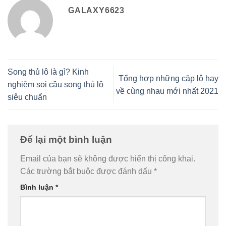
GALAXY6623
Song thủ lô là gì? Kinh
Tổng hợp những cặp lô hay
nghiệm soi cầu song thủ lô
về cùng nhau mới nhất 2021
siêu chuẩn
Để lại một bình luận
Email của bạn sẽ không được hiển thị công khai.
Các trường bắt buộc được đánh dấu
*
Bình luận
*