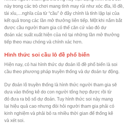
này trong các trò chơi mang tính may rủi như xóc đĩa, lô đề,
tài xỉu,…nghĩa của từ “cầu” ở đây chính là tính lặp lại của
kết quả trong các lần mở thưởng liên tiếp. Một khi nắm bắt
được cầu người tham gia có thể căn cứ vào đó dự
đoán xác suất xuất hiện của nó tại những lần mở thưởng
tiếp theo mau chóng và chính xác hơn.
Hình thức soi cầu lô đề phổ biến
Hiện nay, có hai hình thức dự đoán lô đề phổ biến là soi
cầu theo phương pháp truyền thống và dự đoán tự động.
Dự đoán lô truyền thống là hình thức người tham gia sẽ
dựa vào thống kê do con người tổng hợp được rồi từ
đó đưa ra bộ số dự đoán. Tuy hình thức soi này mang
lại hiệu quả cao nhưng đòi hỏi người tham gia phải có
kinh nghiệm và phải bỏ ra nhiều thời gian để thống kê
và xét soi.