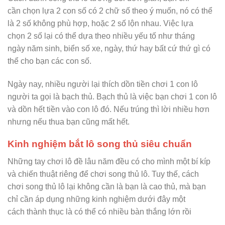
cần chọn lựa 2 con số có 2 chữ số theo ý muốn, nó có thể
là 2 số không phù hợp, hoặc 2 số lộn nhau. Việc lựa
chọn 2 số lại có thể dựa theo nhiều yếu tố như tháng
ngày năm sinh, biển số xe, ngày, thứ hay bất cứ thứ gì có
thể cho bạn các con số.
Ngày nay, nhiều người lại thích dồn tiền chơi 1 con lô
người ta gọi là bạch thủ. Bạch thủ là việc bạn chơi 1 con lô
và dồn hết tiền vào con lô đó. Nếu trúng thì lời nhiều hơn
nhưng nếu thua bạn cũng mất hết.
Kinh nghiệm bắt lô song thủ siêu chuẩn
Những tay chơi lô đề lâu năm đều có cho mình một bí kíp
và chiến thuật riêng để chơi song thủ lô. Tuy thế, cách
chơi song thủ lô lại không cần là bạn là cao thủ, mà bạn
chỉ cần áp dụng những kinh nghiệm dưới đây một
cách thành thục là có thể có nhiều bàn thắng lớn rồi