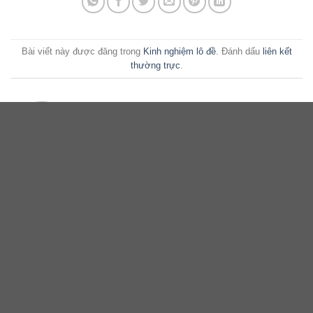
Bài viết này được đăng trong
Kinh nghiệm lô đề
. Đánh dấu
liên kết
thường trực
.
GALAXY6623
Soi cầu lô đề là gì? Kinh
Tại sao chơi lô đề luôn thua?
nghiệm soi cầu ăn tiền từ
Những sai lầm khi chơi lô đề
chuyên gia
Để lại một bình luận