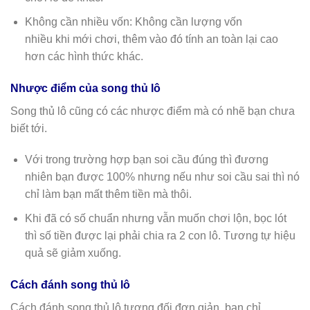
Không cần nhiều vốn: Không cần lượng vốn
nhiều khi mới chơi, thêm vào đó tính an toàn lại cao
hơn các hình thức khác.
Nhược điểm của song thủ lô
Song thủ lô cũng có các nhược điểm mà có nhẽ bạn chưa
biết tới.
Với trong trường hợp bạn soi cầu đúng thì đương
nhiên bạn được 100% nhưng nếu như soi cầu sai thì nó
chỉ làm bạn mất thêm tiền mà thôi.
Khi đã có số chuẩn nhưng vẫn muốn chơi lộn, bọc lót
thì số tiền được lại phải chia ra 2 con lô. Tương tự hiệu
quả sẽ giảm xuống.
Cách đánh song thủ lô
Cách đánh song thủ lô tương đối đơn giản, bạn chỉ