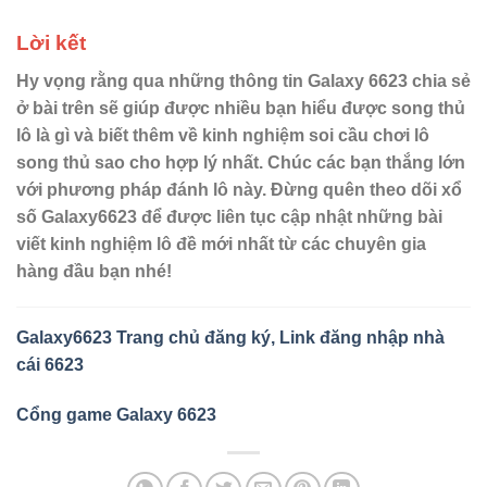
Lời kết
Hy vọng rằng qua những thông tin Galaxy 6623 chia sẻ
ở bài trên sẽ giúp được nhiều bạn hiểu được song thủ
lô là gì và biết thêm về kinh nghiệm soi cầu chơi lô
song thủ sao cho hợp lý nhất. Chúc các bạn thắng lớn
với phương pháp đánh lô này. Đừng quên theo dõi xổ
số Galaxy6623 để được liên tục cập nhật những bài
viết kinh nghiệm lô đề mới nhất từ các chuyên gia
hàng đầu bạn nhé!
Galaxy6623 Trang chủ đăng ký, Link đăng nhập nhà
cái 6623
Cổng game Galaxy 6623