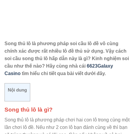
Song thủ lô là phương pháp soi cầu lô đề vô cùng
chính xác được rất nhiều lô đề thủ sử dụng. Vậy cách
soi cầu song thủ lô hấp dẫn này là gì? Kinh nghiệm soi
cầu như thế nào? Hãy cùng nhà cái
6623Galaxy
Casino
tìm hiểu chi tiết qua bài viết dưới đây.
Nội dung
Song thủ lô là gì?
Song thủ lô là phương pháp chơi hai con lô trong cùng một
lần chơi lô đề. Nếu như 2 con lô bạn đánh cùng về thì bạn