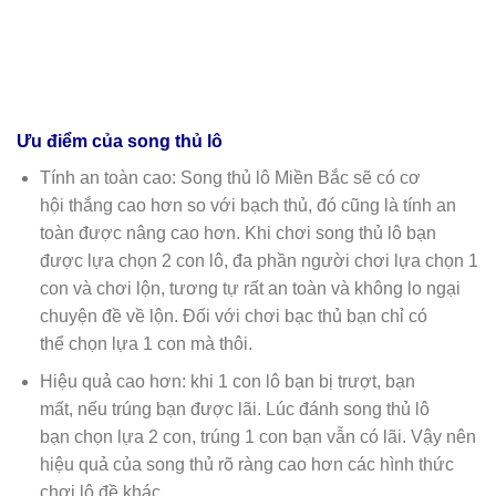
Ưu điểm của song thủ lô
Tính an toàn cao: Song thủ lô Miền Bắc sẽ có cơ
hội thắng cao hơn so với bạch thủ, đó cũng là tính an
toàn được nâng cao hơn. Khi chơi song thủ lô bạn
được lựa chọn 2 con lô, đa phần người chơi lựa chọn 1
con và chơi lộn, tương tự rất an toàn và không lo ngại
chuyện đề về lộn. Đối với chơi bạc thủ bạn chỉ có
thể chọn lựa 1 con mà thôi.
Hiệu quả cao hơn: khi 1 con lô bạn bị trượt, bạn
mất, nếu trúng bạn được lãi. Lúc đánh song thủ lô
bạn chọn lựa 2 con, trúng 1 con bạn vẫn có lãi. Vậy nên
hiệu quả của song thủ rõ ràng cao hơn các hình thức
chơi lô đề khác.