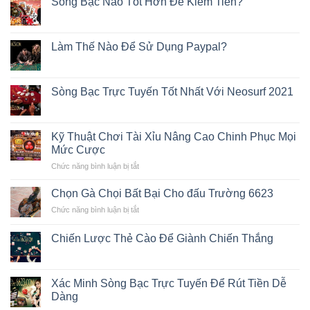
Sòng Bạc Nào Tốt Hơn Để Kiếm Tiền?
Làm Thế Nào Để Sử Dụng Paypal?
Sòng Bạc Trực Tuyến Tốt Nhất Với Neosurf 2021
Kỹ Thuật Chơi Tài Xỉu Nâng Cao Chinh Phục Mọi
Mức Cược
ở
Chức năng bình luận bị tắt
Kỹ
Thuật
Chọn Gà Chọi Bất Bại Cho đấu Trường 6623
Chơi
ở
Chức năng bình luận bị tắt
Tài
Chọn
Xỉu
Gà
Nâng
Chiến Lược Thẻ Cào Để Giành Chiến Thắng
Chọi
Cao
Bất
Chinh
Bại
Phục
Cho
Xác Minh Sòng Bạc Trực Tuyến Để Rút Tiền Dễ
Mọi
đấu
Dàng
Mức
Trường
Cược