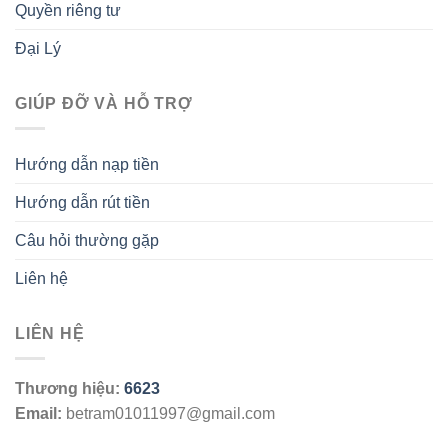
Quyền riêng tư
Đại Lý
GIÚP ĐỠ VÀ HỖ TRỢ
Hướng dẫn nạp tiền
Hướng dẫn rút tiền
Câu hỏi thường gặp
Liên hệ
LIÊN HỆ
Thương hiệu:
6623
Email:
betram01011997@gmail.com