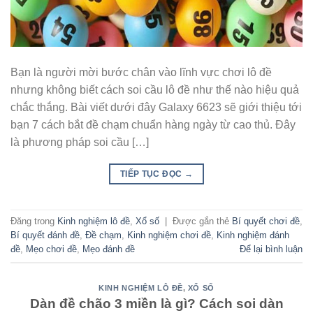
Bạn là người mời bước chân vào lĩnh vực chơi lô đề
nhưng không biết cách soi cầu lô đề như thế nào hiệu quả
chắc thắng. Bài viết dưới đây Galaxy 6623 sẽ giới thiệu tới
bạn 7 cách bắt đề chạm chuẩn hàng ngày từ cao thủ. Đây
là phương pháp soi cầu […]
TIẾP TỤC ĐỌC
→
Đăng trong
Kinh nghiệm lô đề
,
Xổ số
|
Được gắn thẻ
Bí quyết chơi đề
,
Bí quyết đánh đề
,
Đề chạm
,
Kinh nghiệm chơi đề
,
Kinh nghiệm đánh
đề
,
Mẹo chơi đề
,
Mẹo đánh đề
Để lại bình luận
KINH NGHIỆM LÔ ĐỀ
,
XỔ SỐ
Dàn đề chão 3 miền là gì? Cách soi dàn