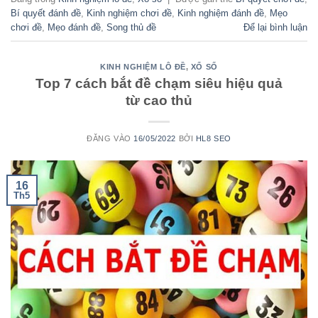
Bí quyết đánh đề
,
Kinh nghiệm chơi đề
,
Kinh nghiệm đánh đề
,
Mẹo
chơi đề
,
Mẹo đánh đề
,
Song thủ đề
Để lại bình luận
KINH NGHIỆM LÔ ĐỀ
,
XỔ SỐ
Top 7 cách bắt đề chạm siêu hiệu quả
từ cao thủ
ĐĂNG VÀO
16/05/2022
BỞI
HL8 SEO
16
Th5