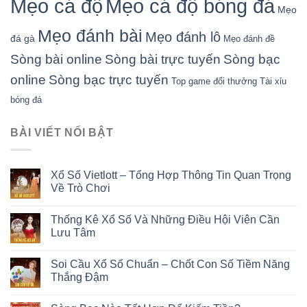
Mẹo cá độ
Mẹo cá độ bóng đá
Mẹo
Mẹo đánh bài
Mẹo đánh lô
đá gà
Mẹo đánh đề
Sòng bài online
Sòng bài trực tuyến
Sòng bạc
online
Sòng bạc trực tuyến
Top game đổi thưởng
Tài xỉu
bóng đá
BÀI VIẾT NỔI BẬT
Xổ Số Vietlott – Tổng Hợp Thông Tin Quan Trọng
Về Trò Chơi
Thống Kê Xổ Số Và Những Điều Hội Viên Cần
Lưu Tâm
Soi Cầu Xổ Số Chuẩn – Chốt Con Số Tiềm Năng
Thắng Đậm