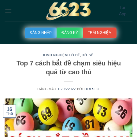
Bỏ
Tải
qua
App
nội
dung
ĐĂNG NHẬP
ĐĂNG KÝ
TRẢI NGHIỆM
KINH NGHIỆM LÔ ĐỀ
,
XỔ SỐ
Top 7 cách bắt đề chạm siêu hiệu
quả từ cao thủ
ĐĂNG VÀO
16/05/2022
BỞI
HL8 SEO
16
Th5