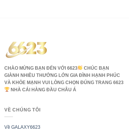
CHÀO MỪNG BẠN ĐẾN VỚI 6623
CHÚC BẠN
GIÀNH NHIỀU THƯỞNG LỚN GIA ĐÌNH HẠNH PHÚC
VÀ KHỎE MẠNH VUI LÒNG CHỌN ĐÚNG TRANG 6623
NHÀ CÁI HÀNG ĐẦU CHÂU Á
VỀ CHÚNG TÔI
Về GALAXY6623