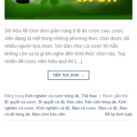
Sở hữu lối chơi đơn giản cùng tỉ lệ ăn cược cao, cược
xiên đang là một trong những phương thức chơi được rất
nhiều người lựa chọn. Với dân chơi cá cược thì hẳn
không còn xa lạ gì khi nghe đến hình thức chơi này. Tuy
nhiên để cược xiên hiệu quả thì […]
TIẾP TỤC ĐỌC
→
Đăng trong
Kinh nghiệm cá cược bóng đá
,
Thể thao
|
Được gắn thẻ
Bí quyết cá cược
,
Bí quyết cá độ
,
Kèo xiên
,
Kèo xiên bóng đá
,
Kinh
nghiệm cá cược
,
Kinh nghiệm cá độ
,
Mẹo cá cược
,
Mẹo cá độ
,
Mẹo
cá độ bóng đá
,
Mẹo chơi kèo xiên
Để lại bình luận