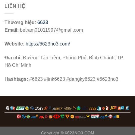
LIÊN HỆ
Thương hiệu:
6623
Email:
betram01011997@gmail.com
Website:
https://6623no3.com/
Địa chỉ:
Đường Tân Liêm, Phong Phú, Bình Chánh, TP.
Hồ Chí Minh
Hashtags:
#6623 #link6623 #dangky6623 #6623no3
Copyright ©
6623NO3.COM