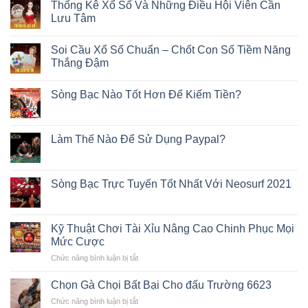
Thống Kê Xổ Số Và Những Điều Hội Viên Cần
Lưu Tâm
Soi Cầu Xổ Số Chuẩn – Chốt Con Số Tiềm Năng
Thắng Đậm
Sòng Bạc Nào Tốt Hơn Để Kiếm Tiền?
Làm Thế Nào Để Sử Dụng Paypal?
Sòng Bạc Trực Tuyến Tốt Nhất Với Neosurf 2021
Kỹ Thuật Chơi Tài Xỉu Nâng Cao Chinh Phục Mọi
Mức Cược
ở
Chức năng bình luận bị tắt
Kỹ
Thuật
Chọn Gà Chọi Bất Bại Cho đấu Trường 6623
Chơi
ở
Chức năng bình luận bị tắt
Tài