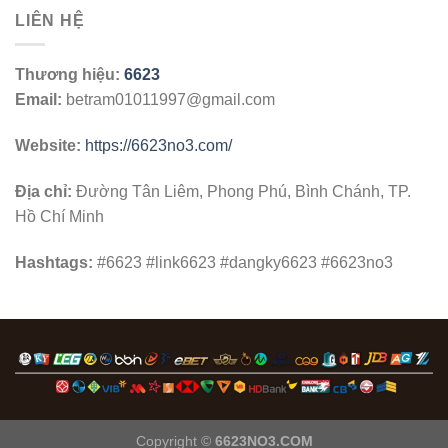
LIÊN HỆ
Thương hiệu:
6623
Email:
betram01011997@gmail.com
Website:
https://6623no3.com/
Địa chỉ:
Đường Tân Liêm, Phong Phú, Bình Chánh, TP.
Hồ Chí Minh
Hashtags:
#6623 #link6623 #dangky6623 #6623no3
Copyright ©
6623NO3.COM