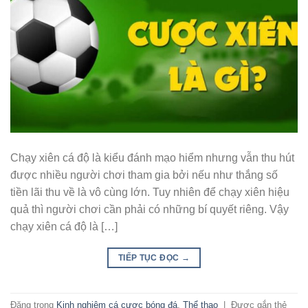
Chạy xiên cá độ là kiểu đánh mạo hiểm nhưng vẫn thu hút
được nhiều người chơi tham gia bởi nếu như thắng số
tiền lãi thu về là vô cùng lớn. Tuy nhiên để chạy xiên hiệu
quả thì người chơi cần phải có những bí quyết riêng. Vậy
chạy xiên cá độ là […]
TIẾP TỤC ĐỌC
→
Đăng trong
Kinh nghiệm cá cược bóng đá
,
Thể thao
|
Được gắn thẻ