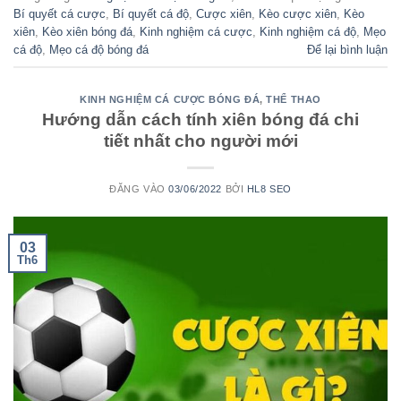
Bí quyết cá cược
,
Bí quyết cá độ
,
Cược xiên
,
Kèo cược xiên
,
Kèo
xiên
,
Kèo xiên bóng đá
,
Kinh nghiệm cá cược
,
Kinh nghiệm cá độ
,
Mẹo
cá độ
,
Mẹo cá độ bóng đá
Để lại bình luận
KINH NGHIỆM CÁ CƯỢC BÓNG ĐÁ
,
THỂ THAO
Hướng dẫn cách tính xiên bóng đá chi
tiết nhất cho người mới
ĐĂNG VÀO
03/06/2022
BỞI
HL8 SEO
03
Th6