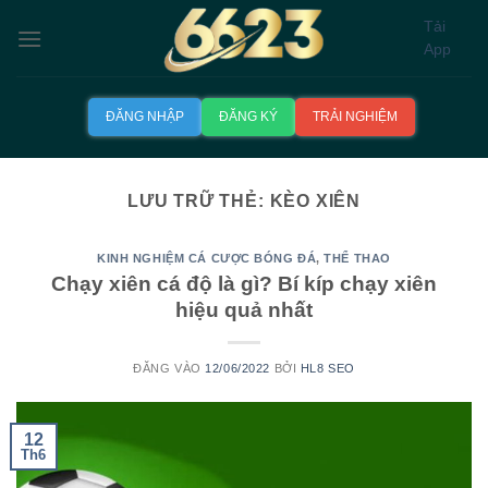
Bỏ
Tải
qua
App
nội
dung
ĐĂNG NHẬP
ĐĂNG KÝ
TRẢI NGHIỆM
LƯU TRỮ THẺ:
KÈO XIÊN
KINH NGHIỆM CÁ CƯỢC BÓNG ĐÁ
,
THỂ THAO
Chạy xiên cá độ là gì? Bí kíp chạy xiên
hiệu quả nhất
ĐĂNG VÀO
12/06/2022
BỞI
HL8 SEO
12
Th6