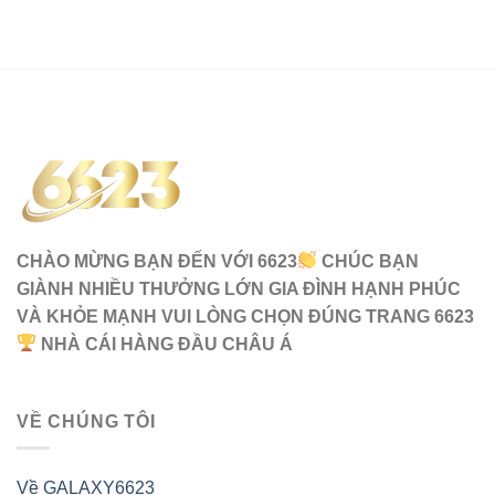
CHÀO MỪNG BẠN ĐẾN VỚI 6623
CHÚC BẠN
GIÀNH NHIỀU THƯỞNG LỚN GIA ĐÌNH HẠNH PHÚC
VÀ KHỎE MẠNH VUI LÒNG CHỌN ĐÚNG TRANG 6623
NHÀ CÁI HÀNG ĐẦU CHÂU Á
VỀ CHÚNG TÔI
Về GALAXY6623