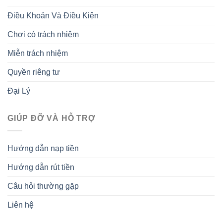
Điều Khoản Và Điều Kiện
Chơi có trách nhiệm
Miễn trách nhiệm
Quyền riêng tư
Đại Lý
GIÚP ĐỠ VÀ HỖ TRỢ
Hướng dẫn nạp tiền
Hướng dẫn rút tiền
Câu hỏi thường gặp
Liên hệ