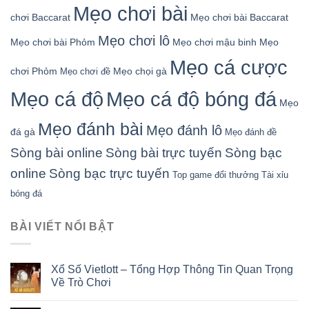
Mẹo chơi bài
chơi Baccarat
Mẹo chơi bài Baccarat
Mẹo chơi lô
Mẹo chơi bài Phỏm
Mẹo chơi mậu binh
Mẹo
Mẹo cá cược
chơi Phỏm
Mẹo chọi gà
Mẹo chơi đề
Mẹo cá độ
Mẹo cá độ bóng đá
Mẹo
Mẹo đánh bài
Mẹo đánh lô
đá gà
Mẹo đánh đề
Sòng bài online
Sòng bài trực tuyến
Sòng bạc
online
Sòng bạc trực tuyến
Top game đổi thưởng
Tài xỉu
bóng đá
BÀI VIẾT NỔI BẬT
Xổ Số Vietlott – Tổng Hợp Thông Tin Quan Trọng
Về Trò Chơi